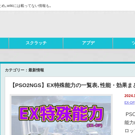
とめ｡wikiには載ってない情報も｡
スクラッチ
アプデ
カテゴリー：最新情報
【PSO2NGS】EX特殊能力の一覧表､性能・効果まと
2024.
EX-OP
PS
能力
ロッ