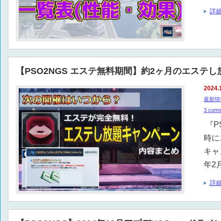
詳
【PSO2NGS エステ無料期間】約2ヶ月のエステ
2024.
最新情
3 com
『P
時に
キャ
年2
詳