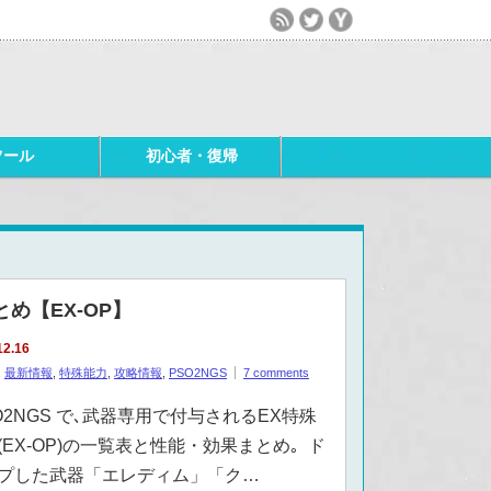
ツール
初心者・復帰
め【EX-OP】
12.16
,
最新情報
,
特殊能力
,
攻略情報
,
PSO2NGS
7 comments
O2NGS で､武器専用で付与されるEX特殊
(EX-OP)の一覧表と性能・効果まとめ｡ ド
プした武器「エレディム」「ク…