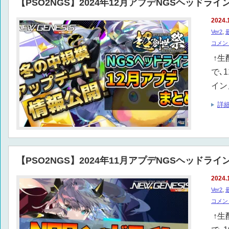
【PSO2NGS】2024年12月アプデNGSヘッドラ
2024.
Ver2
,
コメン
↑生
で､
イン
詳
【PSO2NGS】2024年11月アプデNGSヘッドラ
2024.
Ver2
,
コメン
↑生