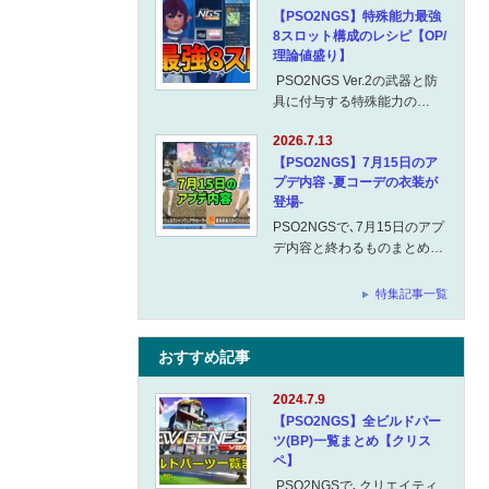
【PSO2NGS】特殊能力最強
8スロット構成のレシピ【OP/
理論値盛り】
PSO2NGS Ver.2の武器と防
具に付与する特殊能力の…
2026.7.13
【PSO2NGS】7月15日のア
プデ内容 -夏コーデの衣装が
登場-
PSO2NGSで､7月15日のアプ
デ内容と終わるものまとめ…
特集記事一覧
おすすめ記事
2024.7.9
【PSO2NGS】全ビルドパー
ツ(BP)一覧まとめ【クリス
ペ】
PSO2NGSで､クリエイティ