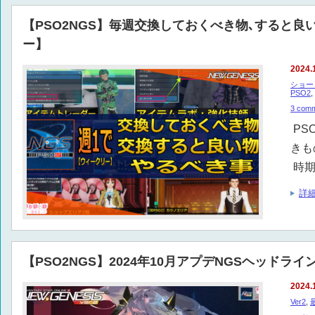
【PSO2NGS】毎週交換しておくべき物､すると
ー】
2024.
ショー
PSO2
,
3 com
PS
きも
時期
詳
【PSO2NGS】2024年10月アプデNGSヘッドラ
2024.
Ver2
,