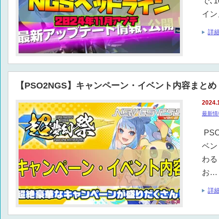
で､
イン
詳
【PSO2NGS】キャンペーン・イベント内容まとめ
2024.
最新情
PS
ベン
わる
お…
詳