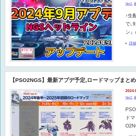
Ver2
,
↑生
で､
ン』
詳
【PSO2NGS】最新アプデ予定,ロードマップまとめ
2024.
Ver2
,
PS
ドマ
O2N