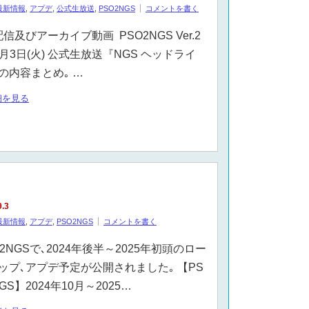
最新情報
,
アプデ
,
公式生放送
,
PSO2NGS
コメントを書く
配信及びアーカイブ動画 PSO2NGS Ver.2
9月3日(火) 公式生放送『NGS ヘッドライ
の内容まとめ｡ …
細を見る
9.3
最新情報
,
アプデ
,
PSO2NGS
コメントを書く
O2NGSで､2024年後半～2025年初頭のロー
ップ､アプデ予定が公開されました｡ 【PS
GS】2024年10月～2025…