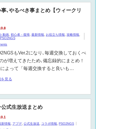
良い事､やるべき事まとめ【ウィークリ
10.8
ト動画
,
初心者・復帰
,
最新情報
,
お役立ち情報
,
攻略情報
,
PSO2NGS
ments
O2NGSもVer.2になり､毎週交換しておくべ
のが増えてきたため､備忘録的にまとめ！
によって「毎週交換すると良いも…
細を見る
イン公式生放送まとめ
10.1
最新情報
,
アプデ
,
公式生放送
,
コラボ情報
,
PSO2NGS