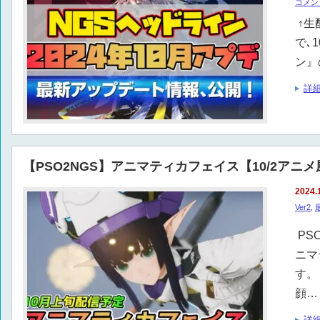
コメン
↑生
で､
ン』
詳
【PSO2NGS】アニマティカフェイス【10/2アニ
2024.
Ver2
,
PS
ニマ
す。
顔…
詳