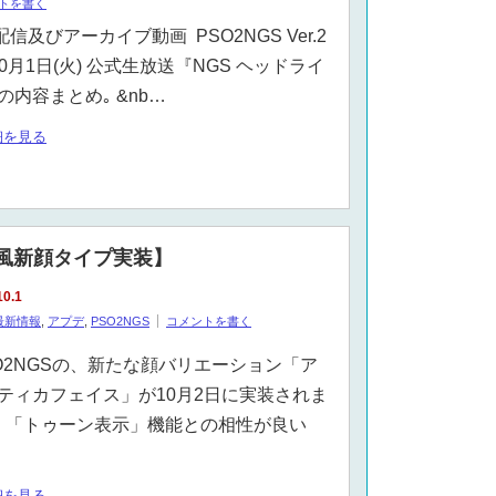
トを書く
配信及びアーカイブ動画 PSO2NGS Ver.2
10月1日(火) 公式生放送『NGS ヘッドライ
の内容まとめ｡ &nb…
細を見る
メ風新顔タイプ実装】
10.1
最新情報
,
アプデ
,
PSO2NGS
コメントを書く
O2NGSの、新たな顔バリエーション「ア
ティカフェイス」が10月2日に実装されま
 「トゥーン表示」機能との相性が良い
細を見る