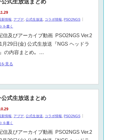
イン公式生放送まとめ
11.29
最新情報
,
アプデ
,
公式生放送
,
コラボ情報
,
PSO2NGS
トを書く
配信及びアーカイブ動画 PSO2NGS Ver.2
11月29日(金) 公式生放送『NGS ヘッドラ
』の内容まとめ｡ …
細を見る
イン公式生放送まとめ
10.29
最新情報
,
アプデ
,
公式生放送
,
コラボ情報
,
PSO2NGS
トを書く
配信及びアーカイブ動画 PSO2NGS Ver.2