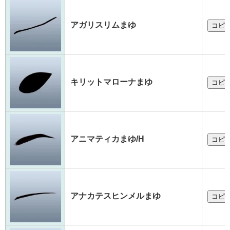
アガリスリムまゆ
コピ
キリットマローナまゆ
コピ
アニマティカまゆ/H
コピ
アナカテスヒンメルまゆ
コピ