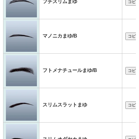
フチスリムまゆ
コピ
マノニカまゆ/B
コピ
フトメナチュールまゆ/B
コピ
スリムスラットまゆ
コピ