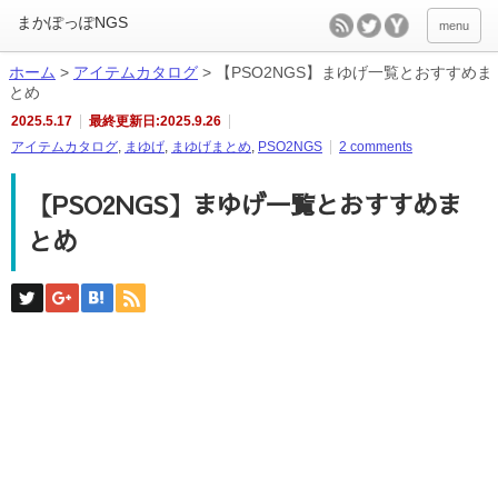
menu
ホーム
>
アイテムカタログ
>
【PSO2NGS】まゆげ一覧とおすすめま
とめ
2025.5.17
最終更新日:2025.9.26
アイテムカタログ
,
まゆげ
,
まゆげまとめ
,
PSO2NGS
2 comments
【PSO2NGS】まゆげ一覧とおすすめま
とめ