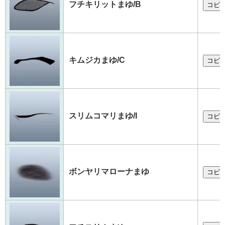
フチキリットまゆ/B
コピ
キムジカまゆ/C
コピ
スリムコマリまゆ/I
コピ
ボンヤリマローナまゆ
コピ