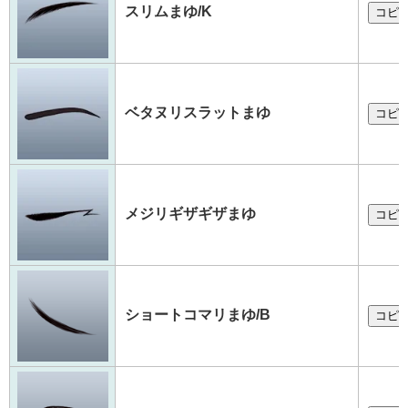
スリムまゆ/K
コピ
ベタヌリスラットまゆ
コピ
メジリギザギザまゆ
コピ
ショートコマリまゆ/B
コピ