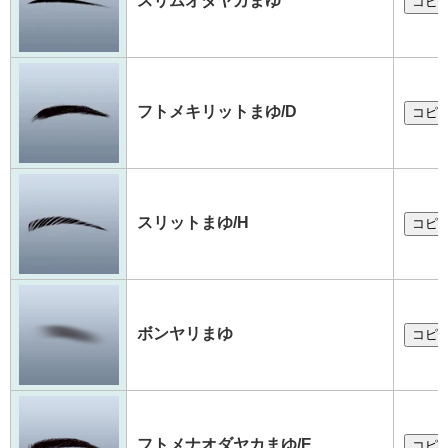
スリムオダヤカまゆ
コピ
フトメキリットまゆ/D
コピ
スリットまゆ/H
コピ
ボンヤリまゆ
コピ
フトメナオダヤカまゆ/E
コピ