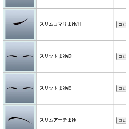
スリムコマリまゆ/H
コピ
スリットまゆ/D
コピ
スリットまゆ/E
コピ
スリムアーチまゆ
コピ