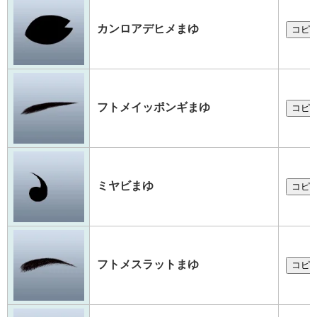
カンロアデヒメまゆ
コピ
フトメイッポンギまゆ
コピ
ミヤビまゆ
コピ
フトメスラットまゆ
コピ