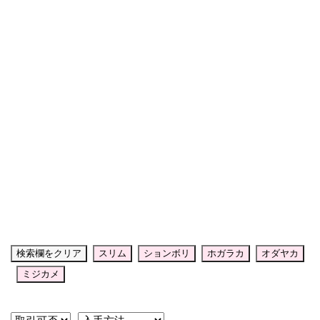
検索欄をクリア
スリム
ションボリ
ホガラカ
オダヤカ
ミジカメ