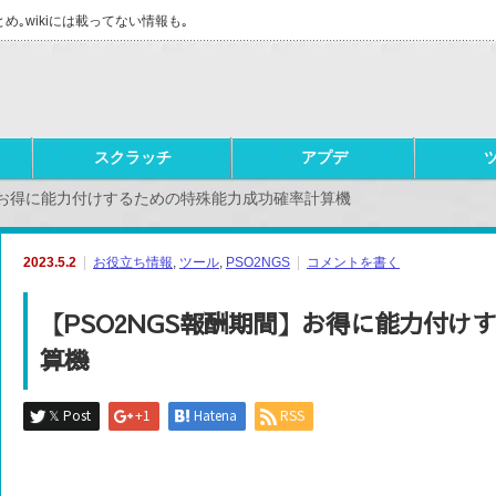
とめ｡wikiには載ってない情報も｡
スクラッチ
アプデ
間】お得に能力付けするための特殊能力成功確率計算機
2023.5.2
お役立ち情報
,
ツール
,
PSO2NGS
コメントを書く
【PSO2NGS報酬期間】お得に能力付け
算機
𝕏 Post
+1
Hatena
RSS