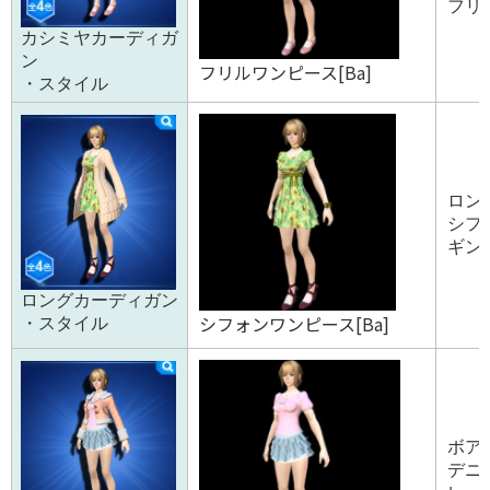
フリル1
カシミヤカーディガ
ン
フリルワンピース[Ba]
・スタイル
ロン
シフ
ギンガ
ロングカーディガン
シフォンワンピース[Ba]
・スタイル
ボアジ
デニム