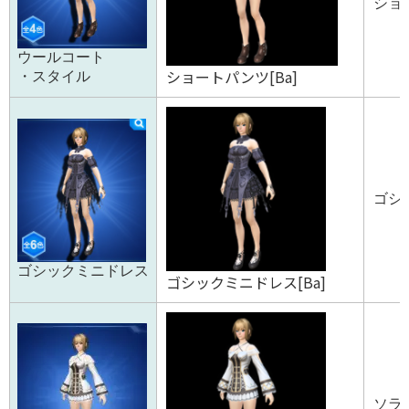
ショー
ウールコート
ショートパンツ[Ba]
・スタイル
ゴシ
ゴシックミニドレス
ゴシックミニドレス[Ba]
ソラ