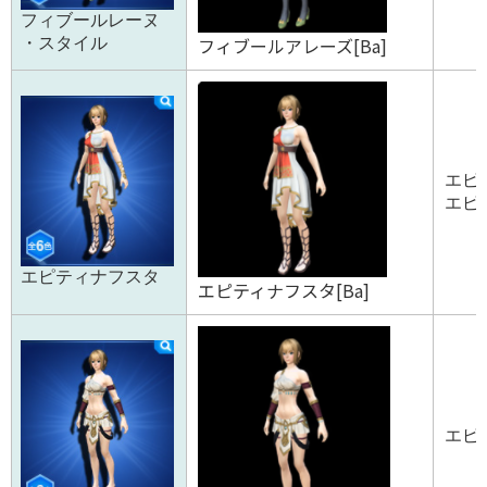
フィブールレーヌ
フィブールアレーズ[Ba]
・スタイル
エピテ
エピテ
エピティナフスタ
エピティナフスタ[Ba]
エピリ