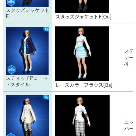
スタッズジャケット
スタッズジャケットF[Ou]
F
スティ
レー
a]
スティッチPコート
レースカラーブラウス[Ba]
・スタイル
ニット
ハーフ