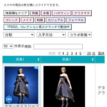
スマホの場合は表を横にスライドできます｡
検索欄をクリア
和服
水着
ハロウィン
クリスマス
ゴシック
メイド
制服
カジュアル
フォーマル
『PSO2』コレクション系スクラッチで配信中
件表示
検索:
…
先頭
前
1
2
3
4
5
20
次
最終
画像1
画像2
画像1
画像2
デタ
クラシ
デタッチドスリーブ