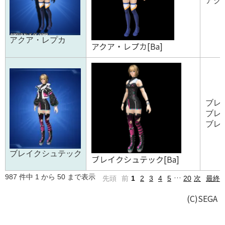
アクア
アクア・レプカ
アクア・レプカ[Ba]
ブレ
ブレ
ブレイ
ブレイクシュテック
ブレイクシュテック[Ba]
987 件中 1 から 50 まで表示
…
先頭
前
1
2
3
4
5
20
次
最終
(C)SEGA