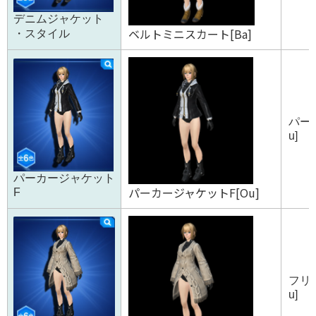
デニムジャケット
ベルトミニスカート[Ba]
・スタイル
パー
u]
パーカージャケット
パーカージャケットF[Ou]
F
フリ
u]