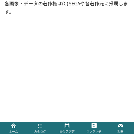
各画像・データの著作権は(C)SEGAや各著作元に帰属しま
す｡
ホーム
カタログ
日付アプデ
スクラッチ
攻略