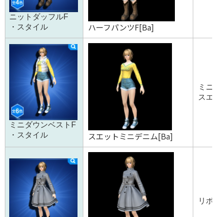
ニットダッフルF
ハーフパンツF[Ba]
・スタイル
ミニダ
スエ
ミニダウンベストF
スエットミニデニム[Ba]
・スタイル
リボ