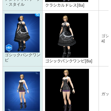
クラシカルドレス[Ba]
・スタイル
ゴシ
a]
ゴシックパンクワン
ゴシックパンクワンピ[Ba]
ピ
ガット