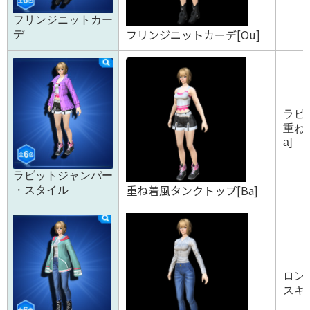
フリンジニットカー
フリンジニットカーデ[Ou]
デ
ラビ
重ね
a]
ラビットジャンパー
重ね着風タンクトップ[Ba]
・スタイル
ロング
スキニ