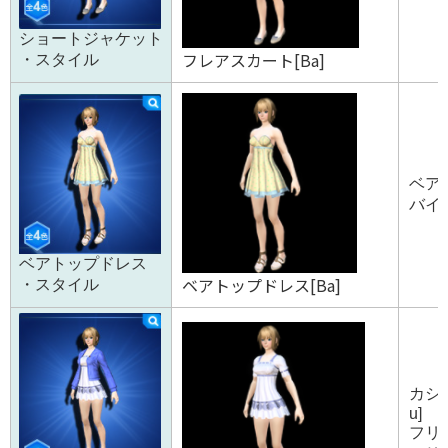
ショートジャケット
フレアスカート[Ba]
・スタイル
ベアト
バイカ
ベアトップドレス
ベアトップドレス[Ba]
・スタイル
カシ
u]
フリル