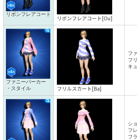
リボンフレアコート
リボンフレアコート[Ou]
ファ
フリル
キュー
ファニーパーカー
フリルスカート[Ba]
・スタイル
ショ
フレア
フラワ