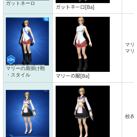
ガットネーロ
ガットネーロ[Ba]
マリ
マリー
マリーの肩掛け鞄
マリーの服[Ba]
・スタイル
校衣舞