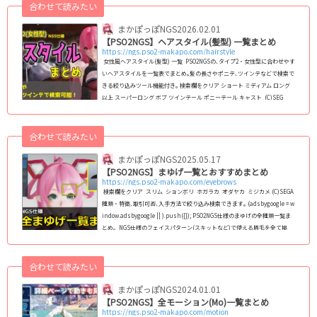
合わせて読みたい
と､その衣装の「カラーバリエーション」､「装飾の非表示箇所」､「カラー
変更箇所」が確認できる詳細なページに飛びます｡ (adsbygoogle = windo
まかぽっぽNGS
2026.02.01
w.adsby...
【PSO2NGS】ヘアスタイル(髪型) 一覧まとめ
https://ngs.pso2-makapo.com/hairstyle
女性風ヘアスタイル(髪型) 一覧 PSO2NGSの､タイプ2・女性型に合わせやす
いヘアスタイルを一覧表でまとめ｡髪の長さやポニテ､ツインテなどで検索で
きる絞り込みツール機能付き｡ 検索欄をクリア ショート ミディアム ロング
以上 スーパーロング ボブ ツインテール ポニーテール キャスト (C)SEG
A クリックプレビュー画像のカラー設定(C)SEGA ヘアカラーやパーツカ
ラー設定については､諸々の都合により予告なく変更する可能性がありま
す｡ &n...
合わせて読みたい
まかぽっぽNGS
2025.05.17
【PSO2NGS】まゆげ一覧とおすすめまとめ
https://ngs.pso2-makapo.com/eyebrows
検索欄をクリア スリム ションボリ ホガラカ オダヤカ ミジカメ (C)SEGA
種類・特徴､取引可否､入手方法で絞り込み検索できます｡ (adsbygoogle = w
indow.adsbygoogle || ).push({}); PSO2NGS仕様のまゆげの全種類一覧ま
とめ｡ NGS仕様のフェイスパターン(スキットなど)で使える眉毛を全て掲
載｡種族や性別を問わずに使えます｡2024年1月1日現在､全118種類実装｡ おす
すめの最強まゆげランキング1位：ヨースミまゆ ヨースミまゆは優しい・
弱気な感じの雰囲気にしやすいです｡ &...
合わせて読みたい
まかぽっぽNGS
2024.01.01
【PSO2NGS】全モーション(Mo)一覧まとめ
https://ngs.pso2-makapo.com/motion