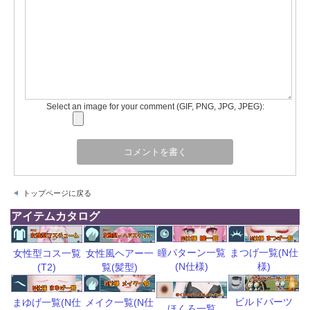
Select an image for your comment (GIF, PNG, JPG, JPEG):
トップページに戻る
アイテムカタログ
瞳パターン一覧
まつげ一覧(N仕
女性型コス一覧
女性風ヘアー一
(N仕様)
様)
(T2)
覧(髪型)
ビルドパーツ
まゆげ一覧(N仕
メイク一覧(N仕
ほくろ一覧