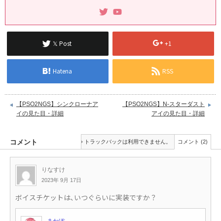
𝕏 Post
+1
Hatena
RSS
【PSO2NGS】シンクローナア
【PSO2NGS】N-スターダスト
イの見た目・詳細
アイの見た目・詳細
コメント
トラックバックは利用できません。
コメント (2)
りなすけ
2023年 9月 17日
ボイスチケットは､いつぐらいに実装ですか？