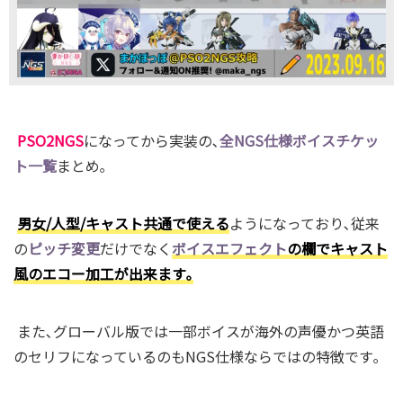
PSO2NGS
になってから実装の､
全NGS仕様ボイスチケッ
ト一覧
まとめ｡
男女/人型/キャスト共通で使える
ようになっており､従来
の
ピッチ変更
だけでなく
ボイスエフェクト
の欄でキャスト
風のエコー加工が出来ます｡
また､グローバル版では一部ボイスが海外の声優かつ英語
のセリフになっているのもNGS仕様ならではの特徴です｡