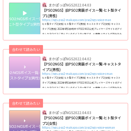
まかぽっぽNGS
2022.04.03
【PSO2NGS】旧PSO2実装ボイス一覧-ヒト型タイ
プ1(男性)
https://ngs.pso2-makapo.com/pso2ngs-voice-man
ヒト型タイプ2(女性) ヒト型タイプ1(男性) キャストタイプ2(女性) キャスト
タイプ1(男性) 2022年4月1日時点でPSO2:NGS公式プレイヤーズサイトのアイ
テムカタログ上に並んでいるボイスの一覧です｡ ←画像 ※サイトの読み込み
がしっかり終わってからじゃないと正常に再生されない可能性が高いです｡
サンプルボイス内のボタンをクリックすると、サンプルボイスが試聴できま
合わせて読みたい
す。 ※サンプルボイスはPCでの試聴を推奨しており、環境によってはご利
用できない場合があります。※音声が再生できない場合は、セキュリティソ
まかぽっぽNGS
2022.04.02
フト...
【PSO2NGS】旧PSO2実装ボイス一覧-キャストタ
イプ1(男性)
https://ngs.pso2-makapo.com/pso2ngs-voice-cman
ヒト型タイプ2(女性) ヒト型タイプ1(男性) キャストタイプ2(女性) キャスト
タイプ1(男性) 2022年4月1日時点でPSO2:NGS公式プレイヤーズサイトのアイ
テムカタログ上に並んでいるボイスの一覧です｡ ←画像 ※ページの読み込み
がしっかり終わってからじゃないと正常に再生されない可能性が高いです｡
サンプルボイス内のボタンをクリックすると、サンプルボイスが試聴できま
合わせて読みたい
す。 ※サンプルボイスはPCでの試聴を推奨しており、環境によってはご利
用できない場合があります。※音声が再生できない場合は、セキュリティソ
まかぽっぽNGS
2022.04.03
フト...
【PSO2NGS】旧PSO2実装ボイス一覧-ヒト型タイ
プ2(女性)
https://ngs.pso2-makapo.com/pso2ngs-voice-woman