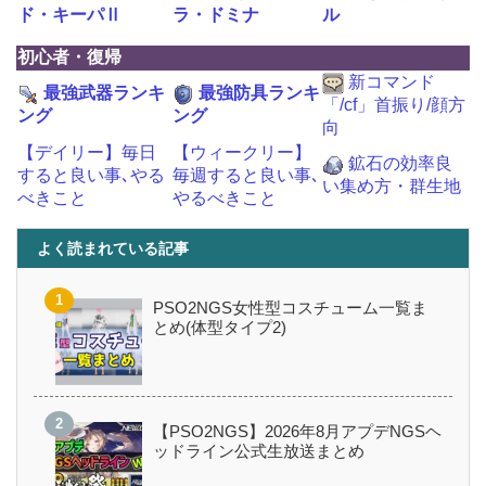
ド・キーパⅡ
ラ・ドミナ
ル
初心者・復帰
新コマンド
最強武器ランキ
最強防具ランキ
「/cf」首振り/顔方
ング
ング
向
【デイリー】毎日
【ウィークリー】
鉱石の効率良
すると良い事､やる
毎週すると良い事､
い集め方・群生地
べきこと
やるべきこと
よく読まれている記事
PSO2NGS女性型コスチューム一覧ま
とめ(体型タイプ2)
【PSO2NGS】2026年8月アプデNGSヘ
ッドライン公式生放送まとめ