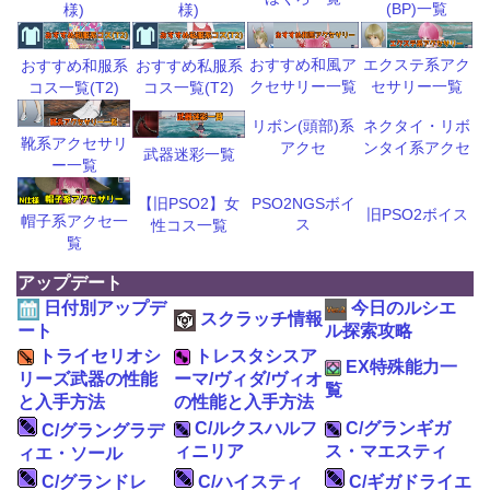
(BP)一覧
様)
様)
おすすめ和風ア
エクステ系アク
おすすめ和服系
おすすめ私服系
クセサリー一覧
セサリー一覧
コス一覧(T2)
コス一覧(T2)
リボン(頭部)系
ネクタイ・リボ
靴系アクセサリ
アクセ
ンタイ系アクセ
武器迷彩一覧
ー一覧
【旧PSO2】女
PSO2NGSボイ
旧PSO2ボイス
帽子系アクセ一
ス
性コス一覧
覧
アップデート
日付別アップデ
今日のルシエ
スクラッチ情報
ート
ル探索攻略
トライセリオシ
トレスタシスア
EX特殊能力一
リーズ武器の性能
ーマ/ヴィダ/ヴィオ
覧
と入手方法
の性能と入手方法
C/ルクスハルフ
C/グランギガ
C/グラングラデ
ィニリア
ス・マエスティ
ィエ・ソール
C/グランドレ
C/ハイスティ
C/ギガドライエ