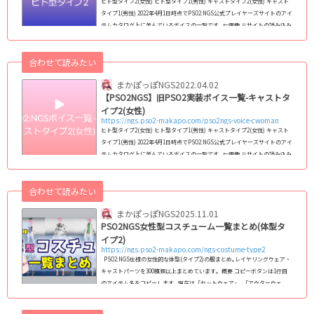
ヒト型タイプ2(女性) ヒト型タイプ1(男性) キャストタイプ2(女性) キャスト
タイプ1(男性) 2022年4月1日時点でPSO2:NGS公式プレイヤーズサイトのアイ
テムカタログ上に並んでいるボイスの一覧です｡ ←画像 ※サイトの読み込み
がしっかり終わってからじゃないと正常に再生されない可能性が高いです｡
サンプルボイス内のボタンをクリックすると、サンプルボイスが試聴できま
合わせて読みたい
す。 ※サンプルボイスはPCでの試聴を推奨しており、環境によってはご利
用できない場合があります。※音声が再生できない場合は、セキュリティソ
まかぽっぽNGS
2022.04.02
フト...
【PSO2NGS】旧PSO2実装ボイス一覧-キャストタ
イプ2(女性)
https://ngs.pso2-makapo.com/pso2ngs-voice-cwoman
ヒト型タイプ2(女性) ヒト型タイプ1(男性) キャストタイプ2(女性) キャスト
タイプ1(男性) 2022年4月1日時点でPSO2:NGS公式プレイヤーズサイトのアイ
テムカタログ上に並んでいるボイスの一覧です｡ ←画像 ※サイトの読み込み
がしっかり終わってからじゃないと正常に再生されない可能性が高いです｡
サンプルボイス内のボタンをクリックすると、サンプルボイスが試聴できま
合わせて読みたい
す。 ※サンプルボイスはPCでの試聴を推奨しており、環境によってはご利
用できない場合があります。※音声が再生できない場合は、セキュリティソ
まかぽっぽNGS
2025.11.01
フト...
PSO2NGS女性型コスチューム一覧まとめ(体型タ
イプ2)
https://ngs.pso2-makapo.com/ngs-costume-type2
PSO2:NGS仕様の女性的な体型(タイプ2)の服まとめ｡レイヤリングウェア・
キャストパーツを300種類以上まとめています｡ 概要 コピーボタンは1行目
のアイテム名をコピーします｡ 現在は「セットウェア」､「アウターウェ
ア」､「ベースウェア」､「インナーウェア」､「キャストパーツ」に対応｡
フルセットウェアへの対応は検討中です｡ コスチューム名をクリックする