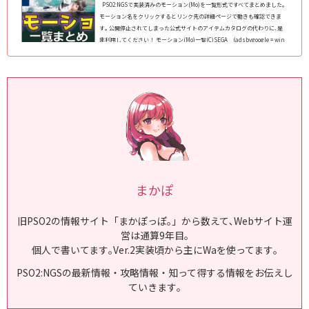
PSO2:NGSで実装済みのモーション(Mo)を一覧形式ですべてまとめました｡
モーション名をクリックするとリンク先の詳細ページで動きも確認できま
す｡ 公開停止されてしまった公式サイトのアイテムカタログの代わりに､是
非利用してください！ モーション(Mo)一覧(C)SEGA (adsbygoogle = win
dow.adsbygoogle || ).push({});各モーション種類の対応動作 待機モーショ
ンは､キャラクターを操作せずに待機中の動作に対応しています｡ 移動モー
ションは「歩く/走る」の2つの動作に対応しています｡ ダッシ...
まかぽ
旧PSO2の情報サイト「まかぽっぽ｡」から数えて､Webサイト運
営は通算9年目｡
個人で書いてます｡Ver.2実装頃から主にWaを使ってます｡
PSO2:NGSの最新情報・攻略情報・知って得する情報をお伝えし
ていきます｡