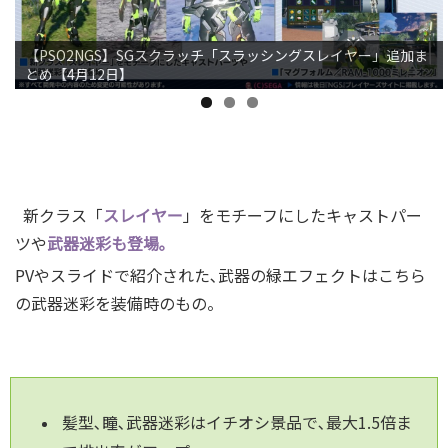
【PSO2NGS】SGスクラッチ「スラッシングスレイヤー」追加ま
とめ【4月12日】
新クラス「
スレイヤー
」をモチーフにしたキャストパー
ツや
武器迷彩も登場｡
PVやスライドで紹介された､武器の緑エフェクトはこちら
の武器迷彩を装備時のもの。
髪型､瞳､武器迷彩はイチオシ景品で､最大1.5倍ま