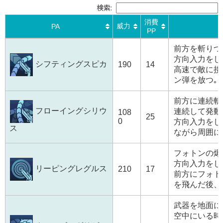
検索:
消費
威力
PA
PP
PA
威力
消費
前方を斬りつ
PP
方向入力をし
シフティングスピカ
190
14
高速で敵に接
ン弾を放つ｡
前方に連続斬
フローイングシリウ
連続して発動
108
25
0
方向入力をし
ス
ながら周囲に
フォトンの爆
方向入力をし
リーピングレグルス
210
17
前方にフォト
を飛んだ後、
武器を地面に
空中にいる時