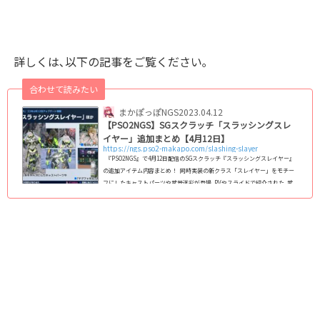
詳しくは､以下の記事をご覧ください｡
合わせて読みたい
まかぽっぽNGS
2023.04.12
【PSO2NGS】SGスクラッチ「スラッシングスレ
イヤー」追加まとめ【4月12日】
https://ngs.pso2-makapo.com/slashing-slayer
『PSO2NGS』で4月12日配信のSGスクラッチ『スラッシングスレイヤー』
の追加アイテム内容まとめ！ 同時実装の新クラス「スレイヤー」をモチー
フにしたキャストパーツや武器迷彩が登場｡PVやスライドで紹介された､武
器の緑色エフェクトはこちらの武器迷彩を装備時のもの。 配信期間配信期
間2023/4/12(水) メンテ後 ～ 5月17日に一部アイテム更新 追加ラインナップ
一覧(アイテムカタログ)(C)SEGA 回数ボーナス一覧 (adsbygoogle = wind
ow.adsbygoogle || ).push({});女性型...