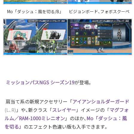
Mo「ダッシュ：風を切る/B」
ビジョンボード､フォボスクーペ
ミッションパスNGS シーズン19
が登場｡
肩当て系の新規アクセサリー「
アイアンショルダーガード
(L､R)
」や､新クラス「
スレイヤー
」イメージの「
マグフォ
ルム／RAM-1000ミレニオン
」のほか､
Mo「ダッシュ：風
を切る」
のエフェクト色違い版も入手できます｡