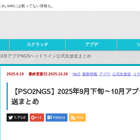
とめ｡wikiには載ってない情報も｡
スクラッチ
アプデ
旬～10月アプデNGSヘッドライン公式生放送まとめ
2025.9.19
最終更新日:2025.10.28
Ver2
,
最新情報
,
アプデ
,
公式生放送
,
コ
【PSO2NGS】2025年9月下旬～10月
送まとめ
𝕏 Post
+1
Hatena
RSS