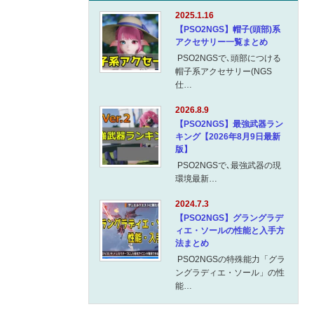
2025.1.16
【PSO2NGS】帽子(頭部)系
アクセサリー一覧まとめ
PSO2NGSで､頭部につける
帽子系アクセサリー(NGS
仕…
2026.8.9
【PSO2NGS】最強武器ラン
キング【2026年8月9日最新
版】
PSO2NGSで､最強武器の現
環境最新…
2024.7.3
【PSO2NGS】グラングラデ
ィエ・ソールの性能と入手方
法まとめ
PSO2NGSの特殊能力「グラ
ングラディエ・ソール」の性
能…