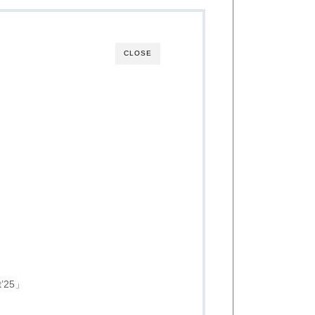
CLOSE
25」