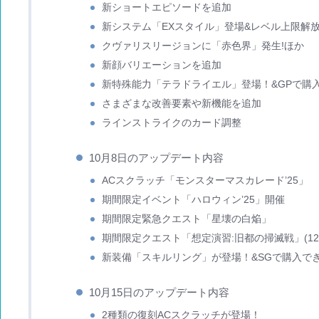
新ショートエピソードを追加
新システム「EXスタイル」登場&レベル上限解
クヴァリスリージョンに「赤色界」発生!ほか
新顔バリエーションを追加
新特殊能力「テラドライエル」登場！&GPで購
さまざまな改善要素や新機能を追加
ラインストライクのカード調整
10月8日のアップデート内容
ACスクラッチ「モンスターマスカレード’25」
期間限定イベント「ハロウィン’25」開催
期間限定緊急クエスト「星壊の白焔」
期間限定クエスト「想定演習:旧都の掃滅戦」(12
新装備「スキルリング」が登場！&SGで購入で
10月15日のアップデート内容
2種類の復刻ACスクラッチが登場！