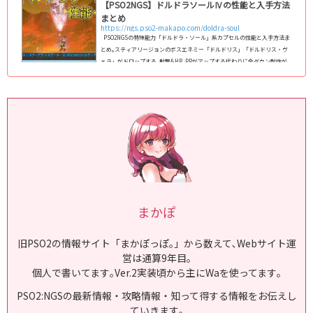
【PSO2NGS】ドルドラソールⅣの性能と入手方法
まとめ
https://ngs.pso2-makapo.com/doldra-soul
PSO2NGSの特殊能力「ドルドラ・ソール」系カプセルの性能と入手方法ま
とめ｡スティアリージョンのボスエネミー「ドルドリス」「ドルドリス・ヴ
ェラ」がドロップする､射撃&HP､PPがアップする代わりに全ダウン耐性が
ダウンするデメリット付きの能力です｡ ドルドラソールⅡ～Ⅳの性能と入手
方法画像特殊能力カプセル性能成功率入手方法C/ドルドラ・ソールⅣHP+15
PP+5射撃武器威力+3.0%全ダウン耐性-10%8%緊急クエスト「ドルドリス・
ヴェラ討伐戦」ドルドリス ドロップC/ドルドラ・ソールⅢHP+15 PP+5射撃
武器威力+2.5%...
まかぽ
旧PSO2の情報サイト「まかぽっぽ｡」から数えて､Webサイト運
営は通算9年目｡
個人で書いてます｡Ver.2実装頃から主にWaを使ってます｡
PSO2:NGSの最新情報・攻略情報・知って得する情報をお伝えし
ていきます｡