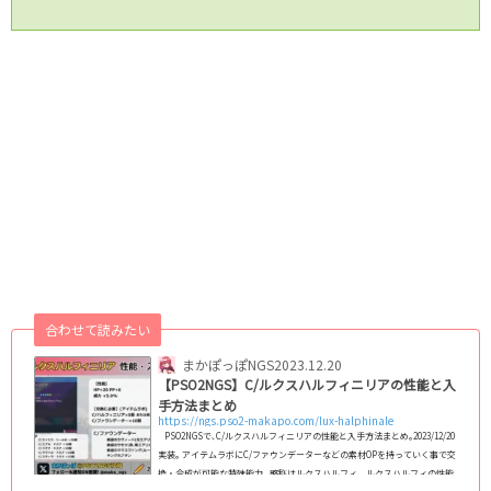
合わせて読みたい
まかぽっぽNGS
2023.12.20
【PSO2NGS】C/ルクスハルフィニリアの性能と入
手方法まとめ
https://ngs.pso2-makapo.com/lux-halphinale
PSO2NGSで､C/ルクスハルフィニリアの性能と入手方法まとめ｡2023/12/20
実装｡ アイテムラボにC/ファウンデーターなどの素材OPを持っていく事で交
換・合成が可能な特殊能力｡ 略称はルクスハルフィ｡ ルクスハルフィの性能