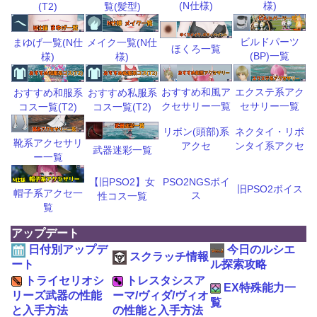
(N仕様)
様)
(T2)
覧(髪型)
ビルドパーツ
まゆげ一覧(N仕
メイク一覧(N仕
ほくろ一覧
(BP)一覧
様)
様)
おすすめ和風ア
エクステ系アク
おすすめ和服系
おすすめ私服系
クセサリー一覧
セサリー一覧
コス一覧(T2)
コス一覧(T2)
リボン(頭部)系
ネクタイ・リボ
靴系アクセサリ
アクセ
ンタイ系アクセ
武器迷彩一覧
ー一覧
【旧PSO2】女
PSO2NGSボイ
旧PSO2ボイス
帽子系アクセ一
ス
性コス一覧
覧
アップデート
日付別アップデ
今日のルシエ
スクラッチ情報
ート
ル探索攻略
トライセリオシ
トレスタシスア
EX特殊能力一
リーズ武器の性能
ーマ/ヴィダ/ヴィオ
覧
と入手方法
の性能と入手方法