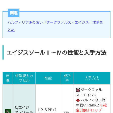
関連
ハルフィリア湖の戦い「ダークファルス・エイジス」攻略ま
とめ
エイジスソールⅡ～Ⅳの性能と入手方法
画
特殊能力カ
成功
性能
入手方法
像
プセル
率
ダークファル
ス・エイジス
ハルフィリア湖
の戦い Rank.2
※確
C/エイジ
HP+5 PP+2
定5個&ドロップ
ス・ソール
8%