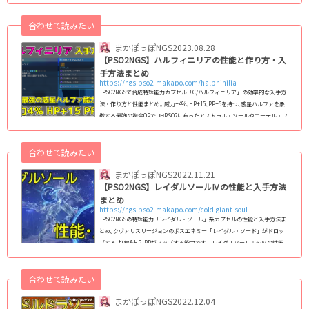
と入手方法画像特殊能力カプセル性能成功率入手方法C/ルクスハルフィニリ
アHP+20PP+6威力+5.0%7%アイテムラボ特殊能力カプセル交換(C)SEGA
合わせて読みたい
(adsbygoogle = window.adsbygoogle || ).push({});ハルフィニリアとの共
存(同時付け)は不可 &nbsp...
まかぽっぽNGS
2023.08.28
【PSO2NGS】ハルフィニリアの性能と作り方・入
手方法まとめ
https://ngs.pso2-makapo.com/halphinilia
PSO2NGSで合成特殊能力カプセル「C/ハルフィニリア」の効率的な入手方
法・作り方と性能まとめ｡ 威力+4%､HP+15､PP+5を持つ､惑星ハルファを象
徴する最強の複合OPで､旧PSO2に有ったアストラル・ソールやエーテル・フ
ァクター､マナ・レヴリー等に近い立ち位置となっています｡ ハルフィニリ
アの効果・性能能力性能 ハルフィニリア威力+4%､HP+15､PP+5成功確率
合わせて読みたい
7% ハルフィニリアLC威力+3.75%､HP+15､PP+5成功確率 10%(C)SEGA ハ
ルフィニリアは､現状最強のOPで､打撃・射撃・法撃の武器威力が汎用的に
まかぽっぽNGS
2022.11.21
上がり､HPもP...
【PSO2NGS】レイダルソールⅣの性能と入手方法
まとめ
https://ngs.pso2-makapo.com/cold-giant-soul
PSO2NGSの特殊能力「レイダル・ソール」系カプセルの性能と入手方法ま
とめ｡クヴァリスリージョンのボスエネミー「レイダル・ソード」がドロッ
プする､打撃&HP､PPがアップする能力です｡ レイダルソールⅠ～Ⅳの性能
と入手方法画像特殊能力カプセル性能成功率入手方法C/レイダル・ソールⅣ
HP+10 PP+3打撃武器威力+3.0%8%レイダル・ソード Lv.60↑ ドロップオー
合わせて読みたい
ディナルタワーのレイダルルートからも可ハルファ広域連破訓練・【1周
目】3-Ⅲで10個・【2周目以降】3-Ⅵで5個C/レイダル・ソールⅢHP+10 PP+
まかぽっぽNGS
2022.12.04
3打撃武器威力+2.5%8...