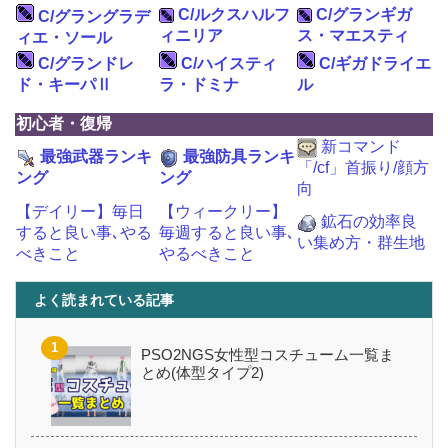
C/ルクスハルフ
C/グランギガ
C/グラングラデ
ィニリア
ス・マエスティ
ィエ・ソール
C/グランドレ
C/ハイスティ
C/ギガドライエ
ド・キーパⅡ
ラ・ドミナ
ル
初心者・復帰
新コマンド
最強武器ランキ
最強防具ランキ
「/cf」首振り/顔方
ング
ング
向
【デイリー】毎日
【ウィークリー】
鉱石の効率良
すると良い事､やる
毎週すると良い事､
い集め方・群生地
べきこと
やるべきこと
よく読まれている記事
PSO2NGS女性型コスチューム一覧ま
とめ(体型タイプ2)