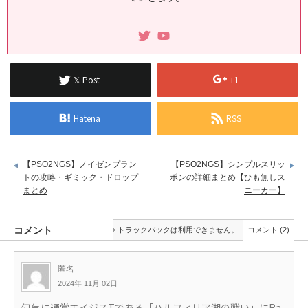
𝕏 Post
+1
Hatena
RSS
【PSO2NGS】ノイゼンプラン
【PSO2NGS】シンプルスリッ
トの攻略・ギミック・ドロップ
ポンの詳細まとめ【ひも無しス
まとめ
ニーカー】
コメント
トラックバックは利用できません。
コメント (2)
匿名
2024年 11月 02日
何気に通常エイジスTである「ハルフィリア湖の戦い」にRa