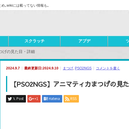
とめ｡wikiには載ってない情報も｡
スクラッチ
アプデ
まつげの見た目・詳細
2024.9.7
最終更新日:2024.9.10
まつげ
,
PSO2NGS
コメントを書く
【PSO2NGS】アニマティカまつげの見
𝕏 Post
+1
Hatena
RSS