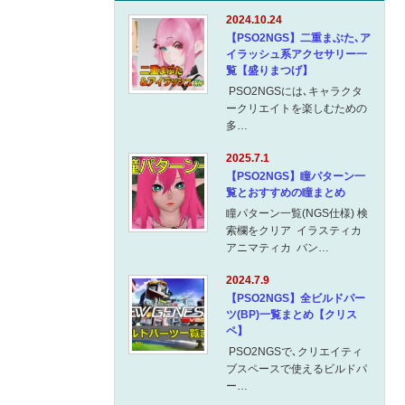
2024.10.24
【PSO2NGS】二重まぶた､ア
イラッシュ系アクセサリー一
覧【盛りまつげ】
PSO2NGSには､キャラクタ
ークリエイトを楽しむための
多…
2025.7.1
【PSO2NGS】瞳パターン一
覧とおすすめの瞳まとめ
瞳パターン一覧(NGS仕様) 検
索欄をクリア イラスティカ
アニマティカ バン…
2024.7.9
【PSO2NGS】全ビルドパー
ツ(BP)一覧まとめ【クリス
ペ】
PSO2NGSで､クリエイティ
ブスペースで使えるビルドパ
ー…