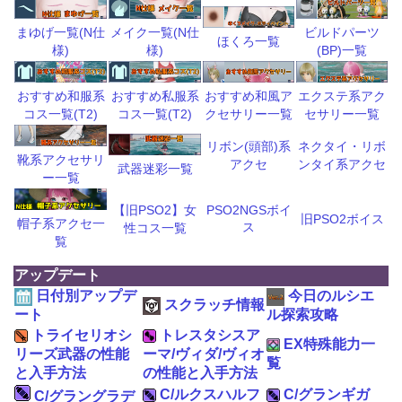
ビルドパーツ
まゆげ一覧(N仕
メイク一覧(N仕
ほくろ一覧
(BP)一覧
様)
様)
おすすめ和風ア
エクステ系アク
おすすめ和服系
おすすめ私服系
クセサリー一覧
セサリー一覧
コス一覧(T2)
コス一覧(T2)
リボン(頭部)系
ネクタイ・リボ
靴系アクセサリ
アクセ
ンタイ系アクセ
武器迷彩一覧
ー一覧
【旧PSO2】女
PSO2NGSボイ
旧PSO2ボイス
帽子系アクセ一
ス
性コス一覧
覧
アップデート
日付別アップデ
今日のルシエ
スクラッチ情報
ート
ル探索攻略
トライセリオシ
トレスタシスア
EX特殊能力一
リーズ武器の性能
ーマ/ヴィダ/ヴィオ
覧
と入手方法
の性能と入手方法
C/ルクスハルフ
C/グランギガ
C/グラングラデ