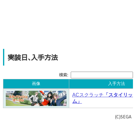
実装日､入手方法
検索:
画像
入手方法
画像
入手方法
ACスクラッチ
「スタイリッ
ム」
(C)SEGA