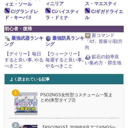
ィニリア
ス・マエスティ
ィエ・ソール
C/グランドレ
C/ハイスティ
C/ギガドライエ
ド・キーパⅡ
ラ・ドミナ
ル
初心者・復帰
新コマンド
最強武器ランキ
最強防具ランキ
「/cf」首振り/顔方
ング
ング
向
【デイリー】毎日
【ウィークリー】
鉱石の効率良
すると良い事､やる
毎週すると良い事､
い集め方・群生地
べきこと
やるべきこと
よく読まれている記事
PSO2NGS女性型コスチューム一覧ま
とめ(体型タイプ2)
【PSO2NGS】2026年8月アプデNGSヘ