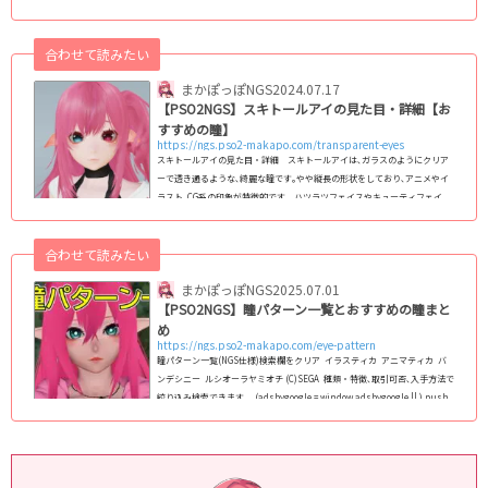
テム｡ほぼ真円形のデザインで、まるでガラスのように透き通った輝きを放
つ瞳が特徴です。 特に、ハツラツフェイスやキューティフェイスと組み合
合わせて読みたい
わせることで、その魅力が一層引き立ちます。 とりあえず登録しておき
たい､人気のつよつよ瞳で...
まかぽっぽNGS
2024.07.17
【PSO2NGS】スキトールアイの見た目・詳細【お
すすめの瞳】
https://ngs.pso2-makapo.com/transparent-eyes
スキトールアイの見た目・詳細 スキトールアイは､ガラスのようにクリア
ーで透き通るような､綺麗な瞳です｡やや縦長の形状をしており､アニメやイ
ラスト､CG系の印象が特徴的です｡ ハツラツフェイスやキューティフェイ
ス､スキットフェイスには特におすすめです｡ スキトールアイ/Bとの見
た目比較 (adsbygoogle = window.adsbygoogle || ).push({});アイテ
合わせて読みたい
ム情報画像アイテム名コピー...
まかぽっぽNGS
2025.07.01
【PSO2NGS】瞳パターン一覧とおすすめの瞳まと
め
https://ngs.pso2-makapo.com/eye-pattern
瞳パターン一覧(NGS仕様)検索欄をクリア イラスティカ アニマティカ バ
ンデシニー ルシオーラヤミオチ (C)SEGA 種類・特徴､取引可否､入手方法で
絞り込み検索できます｡ (adsbygoogle = window.adsbygoogle || ).push
({}); PSO2:NGS仕様の全瞳パターンのまとめ｡NGS仕様のフェイスパターン
(スキットなど)で､男女/人型/キャスト共通で使える瞳を全て掲載｡ 2024年最
新版で､1月1日現在､全124種類実装｡顔の中では瞳が変わる最重要パーツなの
で､変えることで顔全体の印象がガラっと変わりま...