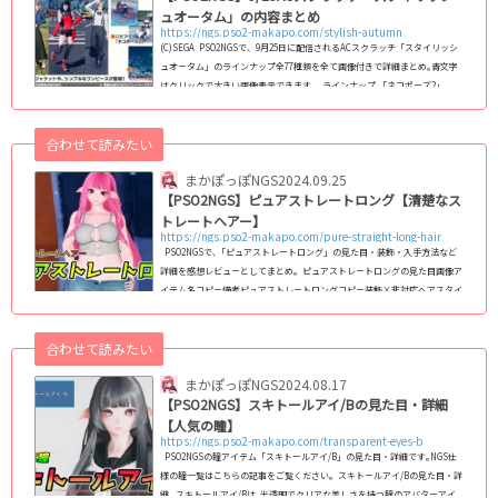
ュオータム」の内容まとめ
https://ngs.pso2-makapo.com/stylish-autumn
(C)SEGA PSO2NGSで、9月25日に配信されるACスクラッチ「スタイリッシ
ュオータム」のラインナップ全77種類を全て画像付きで詳細まとめ｡青文字
はクリックで大きい画像表示できます｡ ラインナップ 「ネコポーズ2」､
「なかよしポーズ2」が登場 ショート丈のデニムジャケットやシンプルなワ
ンピースが登場 N-くっきり二重まぶたの別Ver 回数ボーナスでは、Mo「グ
合わせて読みたい
ライド：ハンディープロペラEX」が入手可能 配信期間2024/09/25(水) 12:00
～ 10/23(水) 11：00まで※9月25日定期メンテナンスはありません｡昼1...
まかぽっぽNGS
2024.09.25
【PSO2NGS】ピュアストレートロング【清楚なス
トレートヘアー】
https://ngs.pso2-makapo.com/pure-straight-long-hair
PSO2NGSで､「ピュアストレートロング」の見た目・装飾・入手方法など
詳細を感想レビューとしてまとめ｡ ピュアストレートロングの見た目画像ア
イテム名コピー備考ピュアストレートロングコピー装飾×非対応ヘアスタイ
ルの調整◯対応 (前髪アレンジ)カラー◯カラー1の変更に対応(C)SEGA ピ
ュアストレートロングは､全体的にはストレートで滑らかな髪質が魅力的で､
合わせて読みたい
普段使い出来る髪型です。後ろ姿はしっかりとストレートで、キャラクター
の背中まで長く伸びています。 ただし、サイド部分は少しだ...
まかぽっぽNGS
2024.08.17
【PSO2NGS】スキトールアイ/Bの見た目・詳細
【人気の瞳】
https://ngs.pso2-makapo.com/transparent-eyes-b
PSO2NGSの瞳アイテム「スキトールアイ/B」の見た目・詳細です｡NGS仕
様の瞳一覧はこちらの記事をご覧ください｡ スキトールアイ/Bの見た目・詳
細 スキトールアイ/Bは､半透明でクリアな美しさを持つ瞳のアバターアイ