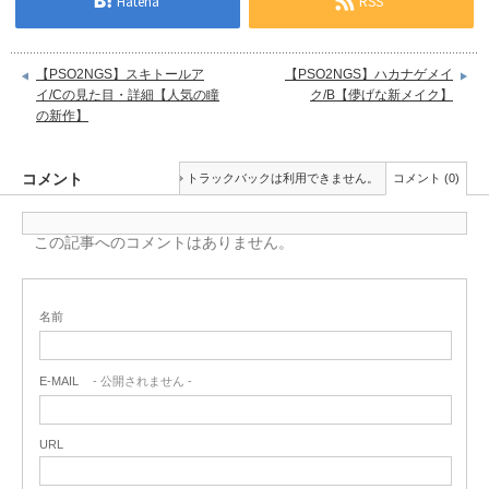
Hatena
RSS
【PSO2NGS】スキトールア
【PSO2NGS】ハカナゲメイ
イ/Cの見た目・詳細【人気の瞳
ク/B【儚げな新メイク】
の新作】
コメント
トラックバックは利用できません。
コメント (0)
この記事へのコメントはありません。
名前
E-MAIL
- 公開されません -
URL