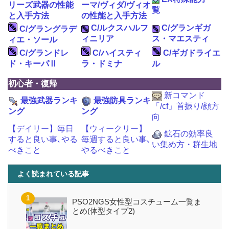
リーズ武器の性能
ーマ/ヴィダ/ヴィオ
覧
と入手方法
の性能と入手方法
C/ルクスハルフ
C/グランギガ
C/グラングラデ
ィニリア
ス・マエスティ
ィエ・ソール
C/グランドレ
C/ハイスティ
C/ギガドライエ
ド・キーパⅡ
ラ・ドミナ
ル
初心者・復帰
新コマンド
最強武器ランキ
最強防具ランキ
「/cf」首振り/顔方
ング
ング
向
【デイリー】毎日
【ウィークリー】
鉱石の効率良
すると良い事､やる
毎週すると良い事､
い集め方・群生地
べきこと
やるべきこと
よく読まれている記事
PSO2NGS女性型コスチューム一覧ま
とめ(体型タイプ2)