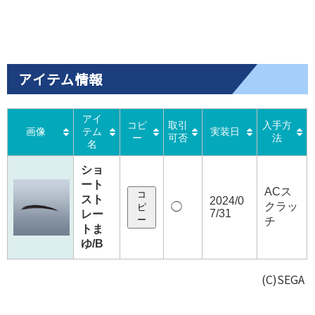
アイテム情報
アイ
コピ
取引
入手方
画像
テム
実装日
ー
可否
法
名
ショ
ート
ACス
コ
スト
2024/0
クラッ
◯
ピ
7/31
レー
ー
チ
トま
ゆ/B
(C)SEGA