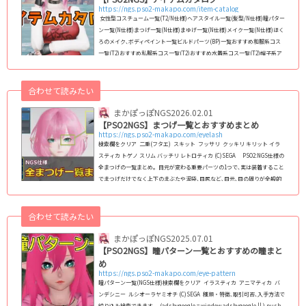
https://ngs.pso2-makapo.com/item-catalog
女性型コスチューム一覧(T2/N仕様)ヘアスタイル一覧(髪型/N仕様)瞳パター
ン一覧(N仕様)まつげ一覧(N仕様)まゆげ一覧(N仕様)メイク一覧(N仕様)ほく
ろのメイク､ボディペイント一覧ビルドパーツ(BP)一覧おすすめ和服系コス
一覧(T2)おすすめ私服系コス一覧(T2)おすすめ水着系コス一覧(T2)帽子系ア
クセサリー一覧おすすめ和風アクセサリー一覧エクステ系アクセサリー一覧
靴系アクセサリー一覧二重まぶた､アイラッシュ系アクセ一覧武器迷彩一覧
バイタルゲージデザイン一覧【旧PSO2】女性コス・レイヤリングウェア一
合わせて読みたい
覧リボン(頭部)系ア...
まかぽっぽNGS
2026.02.01
【PSO2NGS】まつげ一覧とおすすめまとめ
https://ngs.pso2-makapo.com/eyelash
検索欄をクリア 二重(フタエ) スキット フッサリ クッキリ キリット イラ
スティカ トゲノ スリム バッチリ レトロティカ (C)SEGA PSO2:NGS仕様の
全まつげの一覧まとめ｡ 目元が変わる重要パーツの1つで､実は装着すること
でまつげだけでなく上下のまぶたや涙袋､目尻など､目元､目の周りが全般的
に変化します｡ NGS仕様のフェイスパターン(スキットなど)で使えるまつげ
を2024年8月11日現在､全145種類全て掲載｡種族や性別を問わずに使えま
す｡ (adsb...
合わせて読みたい
まかぽっぽNGS
2025.07.01
【PSO2NGS】瞳パターン一覧とおすすめの瞳まと
め
https://ngs.pso2-makapo.com/eye-pattern
瞳パターン一覧(NGS仕様)検索欄をクリア イラスティカ アニマティカ バ
ンデシニー ルシオーラヤミオチ (C)SEGA 種類・特徴､取引可否､入手方法で
絞り込み検索できます｡ (adsbygoogle = window.adsbygoogle || ).push