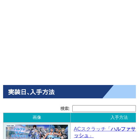
実装日､入手方法
検索:
画像
入手方法
画像
入手方法
ACスクラッチ「
ハルファサ
ッシュ
」