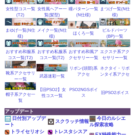
瞳パターン一覧
まつげ一覧(N仕
女性型コス一覧
女性風ヘアー一
(N仕様)
様)
(T2)
覧(髪型)
ビルドパーツ
まゆげ一覧(N仕
メイク一覧(N仕
ほくろ一覧
(BP)一覧
様)
様)
おすすめ和風ア
エクステ系アク
おすすめ和服系
おすすめ私服系
クセサリー一覧
セサリー一覧
コス一覧(T2)
コス一覧(T2)
リボン(頭部)系
ネクタイ・リボ
靴系アクセサリ
アクセ
ンタイ系アクセ
武器迷彩一覧
ー一覧
【旧PSO2】女
PSO2NGSボイ
旧PSO2ボイス
帽子系アクセ一
ス
性コス一覧
覧
アップデート
日付別アップデ
今日のルシエ
スクラッチ情報
ート
ル探索攻略
トライセリオシ
トレスタシスア
EX特殊能力一