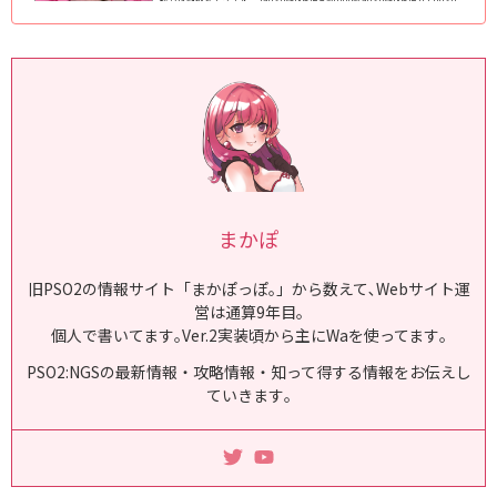
({}); PSO2:NGS仕様の全瞳パターンのまとめ｡NGS仕様のフェイスパターン
(スキットなど)で､男女/人型/キャスト共通で使える瞳を全て掲載｡ 2024年最
新版で､1月1日現在､全124種類実装｡顔の中では瞳が変わる最重要パーツなの
で､変えることで顔全体の印象がガラっと変わりま...
まかぽ
旧PSO2の情報サイト「まかぽっぽ｡」から数えて､Webサイト運
営は通算9年目｡
個人で書いてます｡Ver.2実装頃から主にWaを使ってます｡
PSO2:NGSの最新情報・攻略情報・知って得する情報をお伝えし
ていきます｡