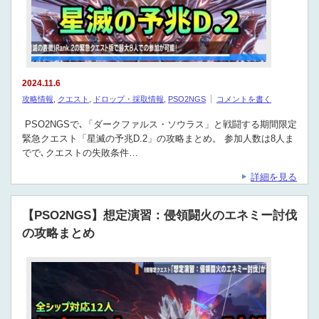
2024.11.6
攻略情報
,
クエスト
,
ドロップ・採取情報
,
PSO2NGS
コメントを書く
PSO2NGSで､「ダークファルス・ソウラス」と戦闘する期間限定
緊急クエスト「星滅の予兆D.2」の攻略まとめ。 参加人数は8人ま
でで､クエストの失敗条件…
詳細を見る
【PSO2NGS】想定演習：侵領闘火のエネミー討伐
の攻略まとめ