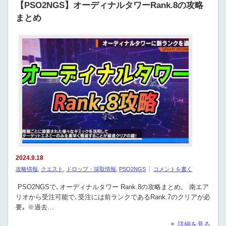
【PSO2NGS】オーディナルタワーRank.8の攻略
まとめ
2024.9.18
攻略情報
,
クエスト
,
ドロップ・採取情報
,
PSO2NGS
コメントを書く
PSO2NGSで､オーディナルタワー Rank.8の攻略まとめ。 南エア
リオから受注可能で､受注には前ランクであるRank.7のクリアが必
要｡ ※過去…
詳細を見る