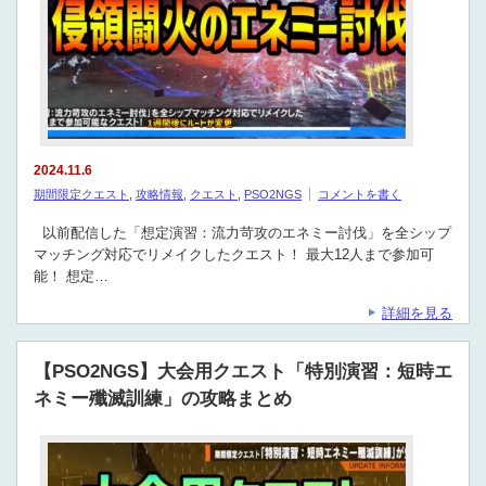
2024.11.6
期間限定クエスト
,
攻略情報
,
クエスト
,
PSO2NGS
コメントを書く
以前配信した「想定演習：流力苛攻のエネミー討伐」を全シップ
マッチング対応でリメイクしたクエスト！ 最大12人まで参加可
能！ 想定…
詳細を見る
【PSO2NGS】大会用クエスト「特別演習：短時エ
ネミー殲滅訓練」の攻略まとめ