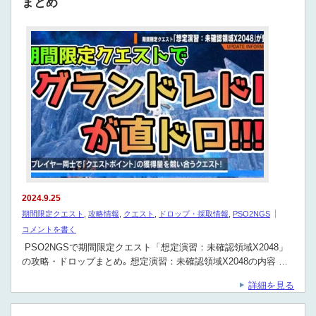
まとめ
2024.9.25
期間限定クエスト
,
攻略情報
,
クエスト
,
ドロップ・採取情報
,
PSO2NGS
コメントを書く
PSO2NGSで期間限定クエスト「想定演習：未確認領域X2048」
の攻略・ドロップまとめ｡ 想定演習：未確認領域X2048の内容 …
詳細を見る