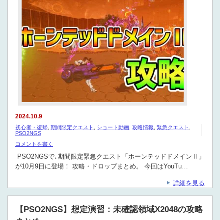
2024.10.9
初心者・復帰
,
期間限定クエスト
,
ショート動画
,
攻略情報
,
緊急クエスト
,
PSO2NGS
コメントを書く
PSO2NGSで､期間限定緊急クエスト「ホーンテッドドメインⅡ」
が10月9日に登場！ 攻略・ドロップまとめ。 今回はYouTu…
詳細を見る
【PSO2NGS】想定演習：未確認領域X2048の攻略