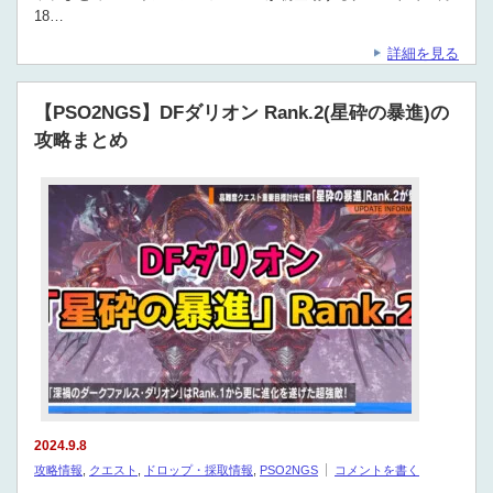
18…
詳細を見る
【PSO2NGS】DFダリオン Rank.2(星砕の暴進)の
攻略まとめ
2024.9.8
攻略情報
,
クエスト
,
ドロップ・採取情報
,
PSO2NGS
コメントを書く