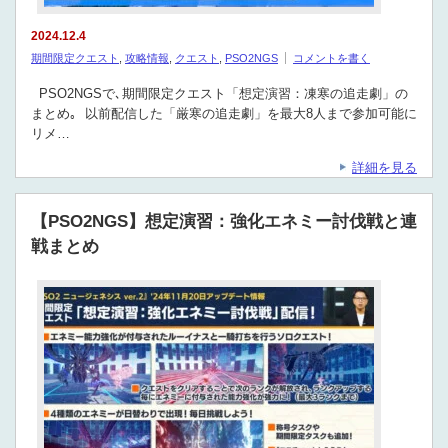
2024.12.4
期間限定クエスト
,
攻略情報
,
クエスト
,
PSO2NGS
コメントを書く
PSO2NGSで､期間限定クエスト「想定演習：凍寒の追走劇」の
まとめ｡ 以前配信した「厳寒の追走劇」を最大8人まで参加可能に
リメ…
詳細を見る
【PSO2NGS】想定演習：強化エネミー討伐戦と連
戦まとめ