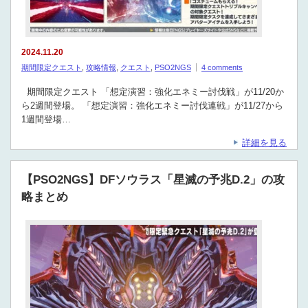
2024.11.20
期間限定クエスト
,
攻略情報
,
クエスト
,
PSO2NGS
4 comments
期間限定クエスト 「想定演習：強化エネミー討伐戦」が11/20か
ら2週間登場。 「想定演習：強化エネミー討伐連戦」が11/27から
1週間登場…
詳細を見る
【PSO2NGS】DFソウラス「星滅の予兆D.2」の攻
略まとめ