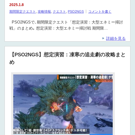
2025.1.8
期間限定クエスト
,
攻略情報
,
クエスト
,
PSO2NGS
コメントを書く
PSO2NGSで､期間限定クエスト「想定演習：大型エネミー掃討
戦」のまとめ｡ 想定演習：大型エネミー掃討戦 期間限…
詳細を見る
【PSO2NGS】想定演習：凍寒の追走劇の攻略まと
め