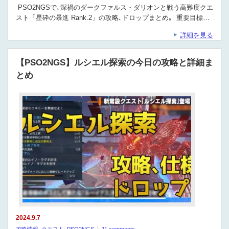
PSO2NGSで､深禍のダークファルス・ダリオンと戦う高難度クエ
スト「星砕の暴進 Rank.2」の攻略､ドロップまとめ｡ 重要目標…
詳細を見る
【PSO2NGS】ルシエル探索の今日の攻略と詳細ま
とめ
2024.9.7
攻略情報
,
クエスト
,
PSO2NGS
11 comments