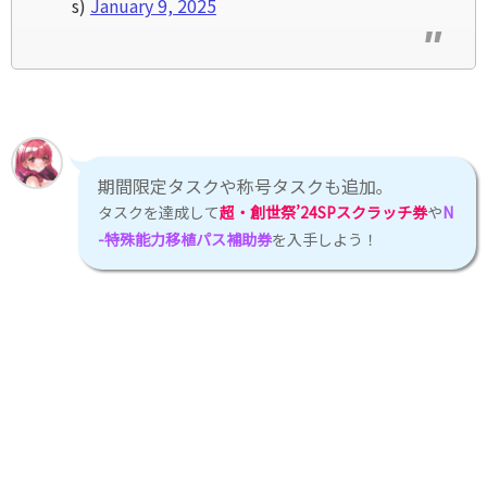
s)
January 9, 2025
期間限定タスクや称号タスクも追加｡
タスクを達成して
超・創世祭’24SPスクラッチ券
や
N
-特殊能力移植パス補助券
を入手しよう！