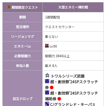
大型エネミー掃討戦
期間限定クエスト
期間
2週間配信
受注場所
クエストカウンター
リージョンマグ
乗らない
エネミーLv.
Lv.90
必要戦闘力
戦闘力 3840
以上
参加人数
最大 8人
トワルシリーズ武器
超・創世祭’24SPスクラッチ
券
●
超・創世祭’24SPスクラッチ
補助券
●
目玉ドロップ
C/グランドレド・キーパⅡ