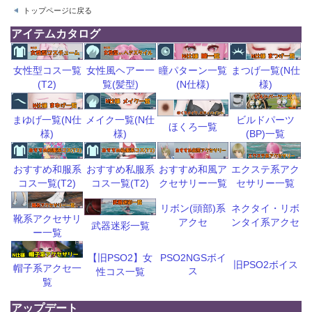
トップページに戻る
アイテムカタログ
瞳パターン一覧
まつげ一覧(N仕
女性型コス一覧
女性風ヘアー一
(N仕様)
様)
(T2)
覧(髪型)
ビルドパーツ
まゆげ一覧(N仕
メイク一覧(N仕
ほくろ一覧
(BP)一覧
様)
様)
おすすめ和風ア
エクステ系アク
おすすめ和服系
おすすめ私服系
クセサリー一覧
セサリー一覧
コス一覧(T2)
コス一覧(T2)
リボン(頭部)系
ネクタイ・リボ
靴系アクセサリ
アクセ
ンタイ系アクセ
武器迷彩一覧
ー一覧
【旧PSO2】女
PSO2NGSボイ
旧PSO2ボイス
帽子系アクセ一
ス
性コス一覧
覧
アップデート