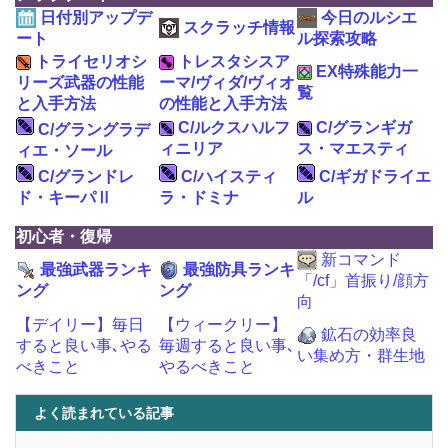
日付別アップデ
今日のルシエ
スクラッチ情報
ート
ル探索攻略
トライセリオシ
トレスタシスア
EX特殊能力一
リーズ武器の性能
ーマ/ヴィダ/ヴィオ
覧
と入手方法
の性能と入手方法
C/ルクスハルフ
C/グランギガ
C/グラングラデ
ィニリア
ス・マエスティ
ィエ・ソール
C/グランドレ
C/ハイスティ
C/ギガドライエ
ド・キーパⅡ
ラ・ドミナ
ル
初心者・復帰
新コマンド
最強武器ランキ
最強防具ランキ
「/cf」首振り/顔方
ング
ング
向
【デイリー】毎日
【ウィークリー】
鉱石の効率良
すると良い事､やる
毎週すると良い事､
い集め方・群生地
べきこと
やるべきこと
よく読まれている記事