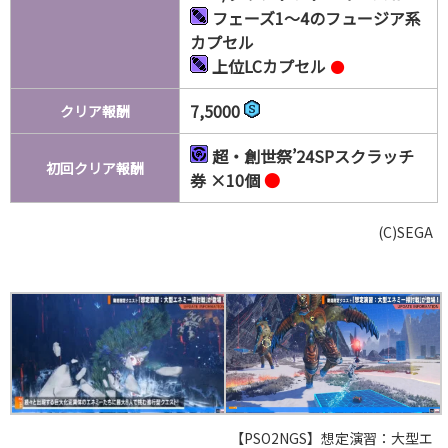
フェーズ1～4のフュージア系
カプセル
上位LCカプセル
●
7,5000
クリア報酬
超・創世祭’24SPスクラッチ
初回クリア報酬
券 ×10個
●
(C)SEGA
【PSO2NGS】想定演習：大型エ