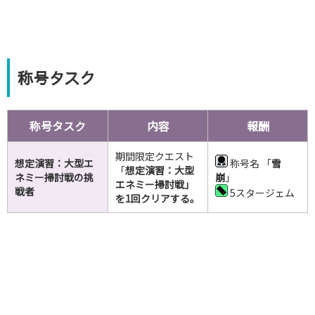
称号タスク
称号タスク
内容
報酬
期間限定クエスト
想定演習：大型エ
称号名 「
雪
「
想定演習：大型
ネミー掃討戦の挑
崩
」
エネミー掃討戦」
戦者
5スタージェム
を1回クリアする｡