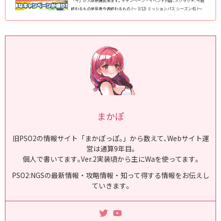
「今」が大体把握出来ます｡ キャンペーン・イベント内容､スクラッチ､今週
終わるもの早見表今週終わるもの (～ 3/12) ミッションパス シーズン41 (～
3/12) 西クヴァリス走破 ソロ/クラス総合 ● ※西クヴァリス来週も継続する
もの 「ヒロアライありがとう」のキーワード (～ 3/19) WebMoney 第69弾
(～ 3/24) 武器迷彩ラインナップ更新 (～ 4/2) レアドロップ倍率+100% (～ 4/
2) ...
まかぽ
旧PSO2の情報サイト「まかぽっぽ｡」から数えて､Webサイト運
営は通算9年目｡
個人で書いてます｡Ver.2実装頃から主にWaを使ってます｡
PSO2:NGSの最新情報・攻略情報・知って得する情報をお伝えし
ていきます｡