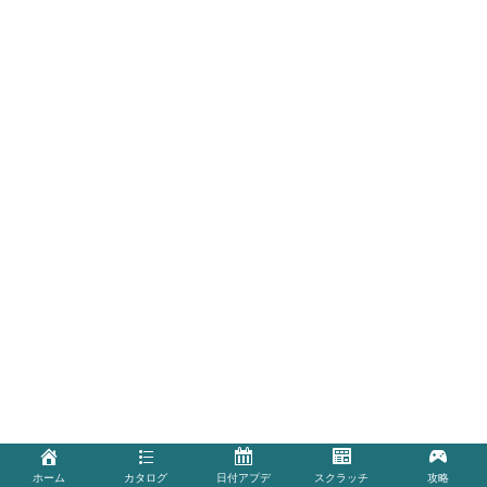
ホーム
カタログ
日付アプデ
スクラッチ
攻略
ホーム