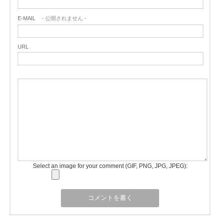
E-MAIL
- 公開されません -
URL
Select an image for your comment (GIF, PNG, JPG, JPEG):