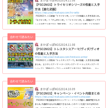
まかぽっぽNGS
2024.11.08
【PSO2NGS】トライセリオシリーズの性能と入手
方法【進化武器】
https://ngs.pso2-makapo.com/try-selio
PSO2NGSで､☆11武器「トライセリオ」シリーズの性能と入手方法まとめ｡
「エクセリオ」→「デュオセリオ」→「トライセリオ」と､2段階のアップグ
レードを経て入手できる「進化武器」｡ ウィンガルドと比較して火力が約3.
8%程度高い最強武器となっています｡ 関連記事【進化武器】デュオセリオ
シリーズの性能と入手方法【進化防具】トレスタシスアーマ/ヴィダ/ヴィオ
合わせて読みたい
の性能と入手方法トライセリオシリーズの性能下限82%以上理論値盛り､下
限盛り等下限81%以下威力盛りやLC等 フィクサ・アタック Lv.1～5 フィク
まかぽっぽNGS
2024.11.08
サ・フェ...
【PSO2NGS】トレスタシスアーマ/ヴィダ/ヴィオ
の性能と入手方法
https://ngs.pso2-makapo.com/trestasis-armor
PSO2NGSで､☆10防具「トレスタシスアーマ」系の性能・入手方法を詳細
まとめ｡ エクタシスアーマ → ドースタシスアーマ → トレスタシスアーマ
シリーズと､2段階のアップグレードを経て入手できる「進化防具」｡ ドー
スタシス系の段階で追加された特徴を引き継ぎつつも防御力､HPとPPの値が
さらに高くなるほか、ダメージ耐性も追加されます｡ 関連記事【進化武器】
合わせて読みたい
トライセリオシリーズの性能と入手方法【進化防具】ドースタシスアーマ/
ヴィダ/ヴィオの性能と入手方法トレスタシスアーマ系の性能比較 (C)SEGA
まかぽっぽNGS
2024.10.09
&...
【PSO2NGS】キャンペーン・イベント内容まとめ
https://ngs.pso2-makapo.com/current-campaign
PSO2NGSで現在配信中のキャンペーン・イベント内容と､開催予定のもの
まとめ｡今週終わるものも確認できるため､このページを見ておけばNGSの