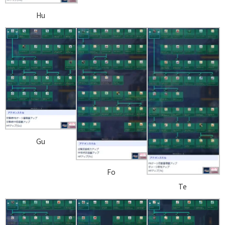
Hu
Gu
Fo
Te