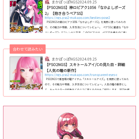
まかぽっぽNGS
2024.09.25
【PSO2NGS】神ロビアク1056「なかよしポーズ
2」【抱き合うペアSS】
https://ngs.pso2-makapo.com/besties-pose2
PSO2NGSの新ロビアク1056「なかよしポーズ2」を実際に使ってみたの
で、その魅力や特徴、入手方法についてレビュー。 ペアSSに最適な「なか
よしポーズ2」でフレンドと交流 このロビアクは、ペアSSを撮るのに適し
たポージングで、フレンドや知り合いとハイタッチや抱き合う姿勢を撮影す
ることができます。仲良しな人とSSを撮って､プレイヤー同士の交流を楽し
合わせて読みたい
く過ごしましょう。 ロビアク1056「なかよしポーズ2」概要 概要
最初
の位置調整は大変
一度...
まかぽっぽNGS
2024.09.25
【PSO2NGS】スキトールアイ/Cの見た目・詳細
【人気の瞳の新作】
https://ngs.pso2-makapo.com/transparent-eyes-c
PSO2NGSで新登場の瞳アイテム「スキトールアイ/C」を実際に使ってみた
ので、その魅力や特徴、入手方法についてレビュー。人気の瞳の新作とし
て、キャラクターの印象をどのように変えるのかもご紹介します。 NGS仕様
の瞳一覧はこちらの記事をご覧ください｡ スキトールアイ/Cの見た目・詳
細 スキトールアイ/Cは､目の印象を際立たせる美しいデザインが特徴です。
スキトール系瞳の印象は残しながらも､Bのガラス細工風よりも鮮やかな発色
や独特な模様は、キャラクターの個性を一層引き立てます。 ...