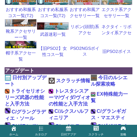
おすすめ和風ア
エクステ系アク
おすすめ和服系
おすすめ私服系
クセサリー一覧
セサリー一覧
コス一覧(T2)
コス一覧(T2)
リボン(頭部)系
ネクタイ・リボ
靴系アクセサリ
アクセ
ンタイ系アクセ
武器迷彩一覧
ー一覧
【旧PSO2】女
PSO2NGSボイ
旧PSO2ボイス
帽子系アクセ一
ス
性コス一覧
覧
アップデート
日付別アップデ
今日のルシエ
スクラッチ情報
ート
ル探索攻略
トライセリオシ
トレスタシスア
EX特殊能力一
リーズ武器の性能
ーマ/ヴィダ/ヴィオ
覧
と入手方法
の性能と入手方法
C/ルクスハルフ
C/グランギガ
C/グラングラデ
ィニリア
ス・マエスティ
ィエ・ソール
C/グランドレ
C/ハイスティ
C/ギガドライエ
ド・キーパⅡ
ラ・ドミナ
ル
ホーム
カタログ
日付アプデ
スクラッチ
攻略