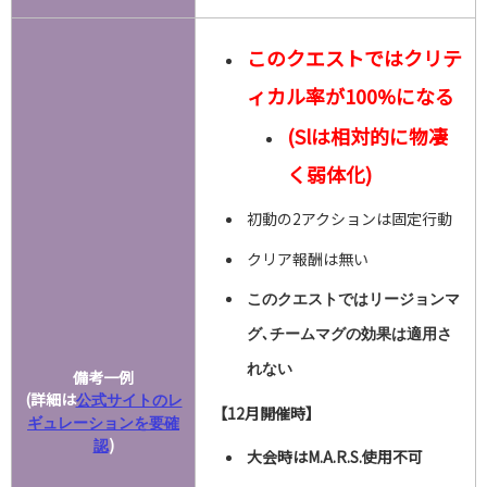
このクエストではクリテ
ィカル率が100%になる
(Slは相対的に物凄
く弱体化)
初動の2アクションは固定行動
クリア報酬は無い
このクエストではリージョンマ
グ､チームマグの効果は適用さ
れない
備考一例
(詳細は
公式サイトのレ
【12月開催時】
ギュレーションを要確
)
認
大会時はM.A.R.S.使用不可