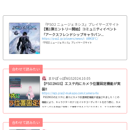
『PSO2 ニュージェネシス』プレイヤーズサイト｜SEG
【第1弾エントリー開始】コミュニティイベント
「アークスフレンドシップキャラバン...
https://pso2.jp/players/news/i_ARKSFC/
『PSO2 ニュージェネシス』プレイヤーズサイト
合わせて読みたい
まかぽっぽNGS
2024.10.05
【PSO2NGS】エステ内にカメラ位置固定機能が実
装!!
https://ngs.pso2-makapo.com/camera-fix
PSO2NGSのエステに､新たにカメラ位置固定機能が追加されました！この
機能により、キャラクターのクリエイトやコーディネートを行う際に、カメ
ラアングルを自由に設定して固定できるようになりました。エステ内での視
点が動かず、細かいディテールや全体のバランスをチェックするのに便利で
す。 関連記事【PSO2NGS】エステで微調整！数値表示を使ったこだわり設
合わせて読みたい
定方法エステ内にカメラの固定機能が実装!!【ショート動画】 このショー
ト動画では、カメラ位置の固定機能がどういう機能かや､設定方法につ...