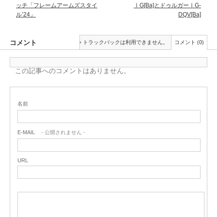
ッチ「フレームアームズスタイ
ⅠG[Ba]とドゥルガーⅠG-
ル’24」
DQV[Ba]
コメント
トラックバックは利用できません。
コメント (0)
この記事へのコメントはありません。
名前
E-MAIL
- 公開されません -
URL