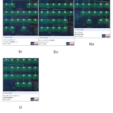
Wa
Br
Bo
Sl