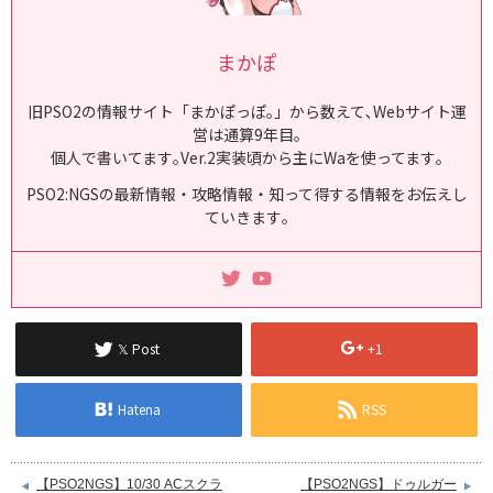
まかぽ
旧PSO2の情報サイト「まかぽっぽ｡」から数えて､Webサイト運
営は通算9年目｡
個人で書いてます｡Ver.2実装頃から主にWaを使ってます｡
PSO2:NGSの最新情報・攻略情報・知って得する情報をお伝えし
ていきます｡
𝕏 Post
+1
Hatena
RSS
【PSO2NGS】10/30 ACスクラ
【PSO2NGS】ドゥルガー