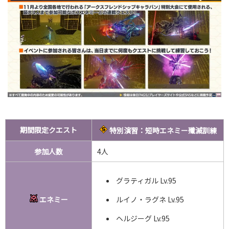
期間限定クエスト
特別演習：短時エネミー殲滅訓練
参加人数
4人
グラティガル Lv.95
エネミー
ルイノ・ラグネ Lv.95
ヘルジーグ Lv.95