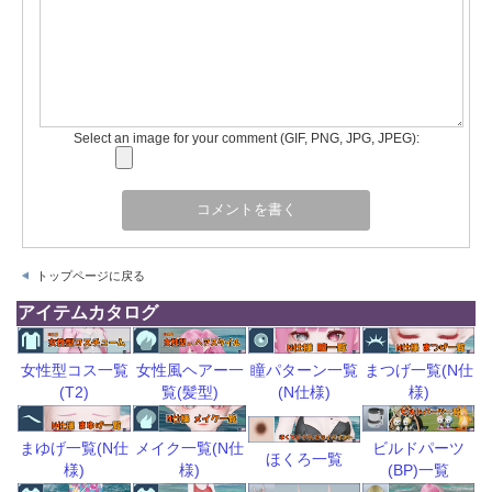
Select an image for your comment (GIF, PNG, JPG, JPEG):
トップページに戻る
アイテムカタログ
瞳パターン一覧
まつげ一覧(N仕
女性型コス一覧
女性風ヘアー一
(N仕様)
様)
(T2)
覧(髪型)
ビルドパーツ
まゆげ一覧(N仕
メイク一覧(N仕
ほくろ一覧
(BP)一覧
様)
様)