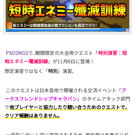
PSO2NGS
で､期間限定の大会用クエスト「
特別演習：短
時エネミー殲滅訓練
」が11月6日に登場！
想定演習ではなく「
特別
」演習｡
このクエストは日本各地で開催される交流イベント「
ア
ークスフレンドシップキャラバン
」のタイムアタック部門
で
他プレイヤーと協力したり競い合うためのクエストで､
クリア報酬はありません｡
一足先にゲーム内に実装されるため､参加者は本番ギリギ