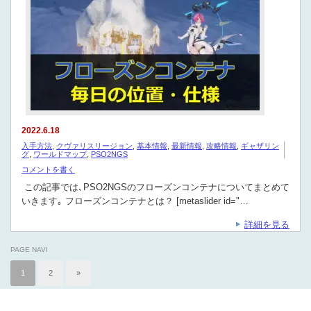
2022.6.18
入手方法
,
クヴァリスリージョン
,
基本情報
,
最新情報
,
攻略情報
,
ギャザリン
グ
,
ワールドマップ
,
PSO2NGS
コメントを書く
この記事では､PSO2NGSのフローズンコンテナについてまとめて
いきます｡ フローズンコンテナとは？ [metaslider id="…
詳細を見る
PAGE NAVI
1
2
»