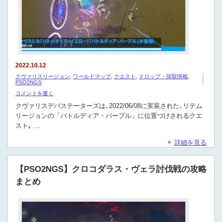
2022.10.12
クヴァリスリージョン
,
ワールドマップ
,
クエスト
,
ドロップ・採取情報
,
PSO2NGS
コメントを書く
クヴァリスデバステーターズは､2022/06/08に実装された､リテム
リージョンの「バトルディア・パープル」に位置づけされるクエ
スト｡ …
詳細を見る
【PSO2NGS】クロコダラス・ヴェラ討伐戦の攻略
まとめ