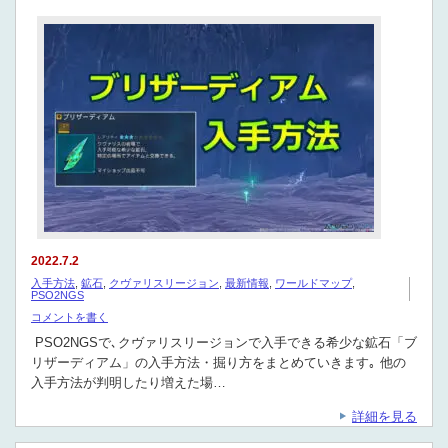
2022.7.2
入手方法
,
鉱石
,
クヴァリスリージョン
,
最新情報
,
ワールドマップ
,
PSO2NGS
コメントを書く
PSO2NGSで､クヴァリスリージョンで入手できる希少な鉱石「ブ
リザーディアム」の入手方法・掘り方をまとめていきます｡ 他の
入手方法が判明したり増えた場…
詳細を見る