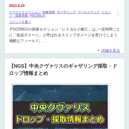
2022.6.20
クヴァリスリージョン
,
攻略情報
,
ギャザリング
,
ワールドマップ
,
ドロッ
プ・採取情報
,
PSO2NGS
コメントを書く
PSO2NGSの探索セクション「レイヨルド峡江」は､一定時間ごと
に「低温ダメージ」と呼ばれるスリップダメージを受けてしまう
過酷なフィールド｡ …
詳細を見る
【NGS】中央クヴァリスのギャザリング採取・ド
ロップ情報まとめ