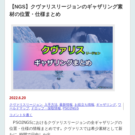
【NGS】クヴァリスリージョンのギャザリング素
材の位置・仕様まとめ
2022.6.20
クヴァリスリージョン
,
入手方法
,
最新情報
,
お役立ち情報
,
ギャザリング
,
ワ
ールドマップ
,
ドロップ・採取情報
,
PSO2NGS
コメントを書く
PSO2NGSにおけるクヴァリスリージョンの全ギャザリングの
位置・仕様の情報まとめです｡ クヴァリスでは希少素材として新
たに､時間で日中しか出…