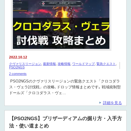
2022.10.12
クヴァリスリージョン
,
最新情報
,
攻略情報
,
ワールドマップ
,
緊急クエスト
,
PSO2NGS
2 comments
PSO2NGSのクヴァリスリージョンの緊急クエスト「クロコダラ
ス・ヴェラ討伐戦」の攻略､ドロップ情報まとめです｡ 戦域統制型
ドールズ「クロコダラス・ヴェ…
詳細を見る
【PSO2NGS】ブリザーディアムの掘り方・入手方
法・使い道まとめ