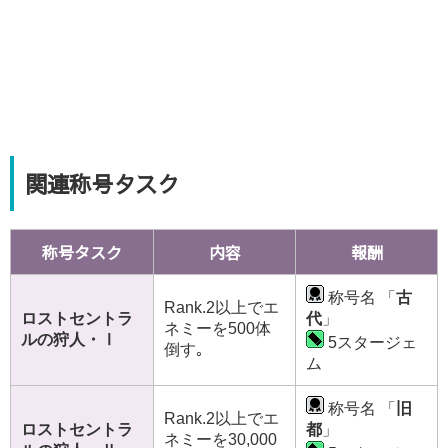
アームズリファイナー
※メガロティクス
ストラグメントA
その他
ストラグメントB
ストラグメントC
N-グラインダー
アイシクルオーブ
※トライアル報酬
N-エクスキューブ
※メガロティクス､イコライ
ジングエネミー
関連称号タスク
N-クラスエクスキューブ(各クラス)
※メガロ
ティクス､イコライジングエネミー
称号タスク
内容
報酬
称号名 「
古
Rank.2以上でエ
ロストセントラ
代
」
ネミーを500体
ルの狩人・Ⅰ
5スタージェ
倒す｡
ム
称号名 「
旧
Rank.2以上でエ
ロストセントラ
都
」
ネミーを30,000