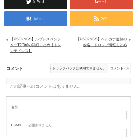
𝕏 Post
+1
Hatena
RSS
【PSO2NGS】ルブレスベンジ
【PSO2NGS】ベルガナ遺跡の
ャーT2[Ba]の詳細まとめ【トレ
攻略・ドロップ情報まとめ
ンチドレス】
コメント
トラックバックは利用できません。
コメント (0)
この記事へのコメントはありません。
名前
E-MAIL
- 公開されません -