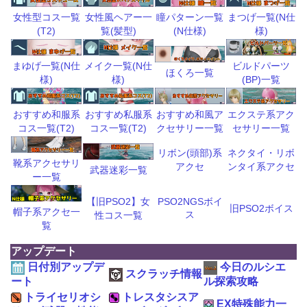
瞳パターン一覧
まつげ一覧(N仕
女性型コス一覧
女性風ヘアー一
(N仕様)
様)
(T2)
覧(髪型)
ビルドパーツ
まゆげ一覧(N仕
メイク一覧(N仕
ほくろ一覧
(BP)一覧
様)
様)
おすすめ和風ア
エクステ系アク
おすすめ和服系
おすすめ私服系
クセサリー一覧
セサリー一覧
コス一覧(T2)
コス一覧(T2)
リボン(頭部)系
ネクタイ・リボ
靴系アクセサリ
アクセ
ンタイ系アクセ
武器迷彩一覧
ー一覧
【旧PSO2】女
PSO2NGSボイ
旧PSO2ボイス
帽子系アクセ一
ス
性コス一覧
覧
アップデート
日付別アップデ
今日のルシエ
スクラッチ情報
ート
ル探索攻略
トライセリオシ
トレスタシスア
EX特殊能力一