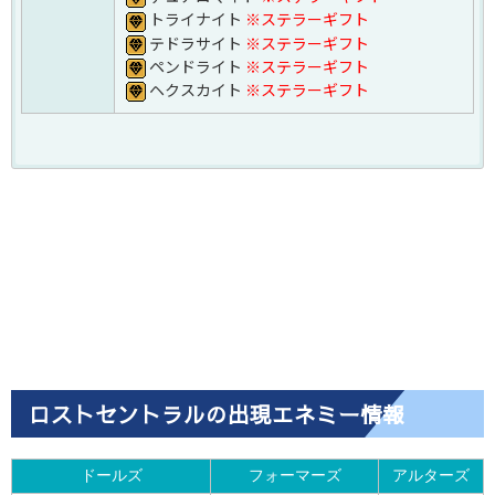
トライナイト
※ステラーギフト
テドラサイト
※ステラーギフト
ペンドライト
※ステラーギフト
ヘクスカイト
※ステラーギフト
ロストセ
ロストセ
ドロップ・採取
ントラル
ントラル
ドロップ・採取
Rank.3
★7
※レリーヌ
ラゲードタクト
武器
オブゾディアシリーズ
※エンハンスドエネミ
ー
※アム
ロクス・ラグフェンナックル
ラゲードシリーズ
※全エネミー
ス・クヴァリス
※ラゲードソード
★6
※パンゴラ
ロクス・ラグフェンナックル
※アムス・クヴ
ロクス・ラグフェンカタナ
武器
ン
ァリス
ロクス・ラグフェンカタナ
※パンゴラン
ロストセントラルの出現エネミー情報
ロクス・ラグフェンライフル
ロクス・ラグフェンライフル
ロクス・ラグフェンボウ
★5
サンクエイムシリーズ
ゼクストルワイヤー
ドールズ
フォーマーズ
アルターズ
以下武
ゴルドプリムソード