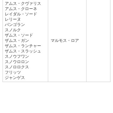
武器
ゼクストルカタナ
器
シルヴァプリムソード
アムス・クヴァリス
ゼクストルボウ
アムス・クローネ
ゼクストルスラッシュ
ディフロージスアーマ
レイダル・ソード
ゼクストルライフル
防具
ゴルドプリムアーマ
レリーヌ
ゼクストルランチャー
シルヴァプリムアーマ
パンゴラン
ゼクストルマシンガン
スノルク
ゼクストルタリス
C/ロストラ・ノート
ザムス・ソード
ゼクストルウォンド
C/レイダル・ソールⅠ～Ⅲ
ザムス・ガン
マルモス・ロア
特殊
サンクエイムシリーズ
C/アムス・ソールⅠ～Ⅲ
ザムス・ランチャー
能力
ゴルドプリムソード
C/ドルズ・ソールⅠ～Ⅲ
ザムス・スラッシュ
シルヴァプリムソード
C/メガス・フュージア
スノウフワン
スノウロロン
エフィタスアーマ・ツェザ
●
※全エネミー
※コールドフ
低温ダメージ耐性+100%
スノロロクス
ディフロージスアーマ
ォトン励起等のトライアル報酬
フリッツ
防具
セスタトアーマ
※コールドフォ
ジャンゲス
低温ダメージ耐性+50%
ゴルドプリムアーマ
トン励起等のトライアル報酬
シルヴァプリムアーマ
Bトリガー/クヴァルイエロー
Bトリガー/クヴァルパープル
C/レイダル・ソールⅣ
●
その他
アームズリファイナー
C/アムス・ソールⅣ
●
ストラグメントA
アルム・パワー
※メガロティクス
スタム・パワー
ストラグメントB
※メガロティクス