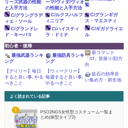
リーズ武器の性能
ーマ/ヴィダ/ヴィオ
覧
と入手方法
の性能と入手方法
C/ルクスハルフ
C/グランギガ
C/グラングラデ
ィニリア
ス・マエスティ
ィエ・ソール
C/グランドレ
C/ハイスティ
C/ギガドライエ
ド・キーパⅡ
ラ・ドミナ
ル
初心者・復帰
新コマンド
最強武器ランキ
最強防具ランキ
「/cf」首振り/顔方
ング
ング
向
【デイリー】毎日
【ウィークリー】
鉱石の効率良
すると良い事､やる
毎週すると良い事､
い集め方・群生地
べきこと
やるべきこと
よく読まれている記事
PSO2NGS女性型コスチューム一覧ま
とめ(体型タイプ2)