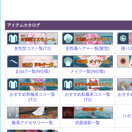
アイテムカタログ
女性型コス一覧(T2)
女性風ヘアー一覧(髪型)
瞳パタ
まゆげ一覧(N仕様)
メイク一覧(N仕様)
おすすめ和服系コス一覧
おすすめ私服系コス一覧
おすす
(T2)
(T2)
リボ
靴系アクセサリー一覧
武器迷彩一覧