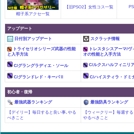
P
【旧PSO2】女性コス一覧
帽子系アクセ一覧
アップデート
日付別アップデート
スクラッチ情報
トライセリオシリーズ武器の性能
トレスタシスアーマ/ヴ
と入手方法
オの性能と入手方法
C/ルクスハルフィニリ
C/グラングラディエ・ソール
C/グランドレド・キーパⅡ
C/ハイスティラ・ドミ
初心者・復帰
最強武器ランキング
最強防具ランキング
【デイリー】毎日すると良い事､やる
【ウィークリー】毎週する
べきこと
やるべきこと