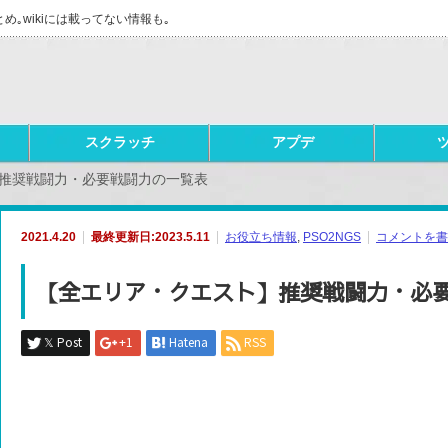
とめ｡wikiには載ってない情報も｡
スクラッチ
アプデ
推奨戦闘力・必要戦闘力の一覧表
2021.4.20
最終更新日:2023.5.11
お役立ち情報
,
PSO2NGS
コメントを書
【全エリア・クエスト】推奨戦闘力・必
𝕏 Post
+1
Hatena
RSS