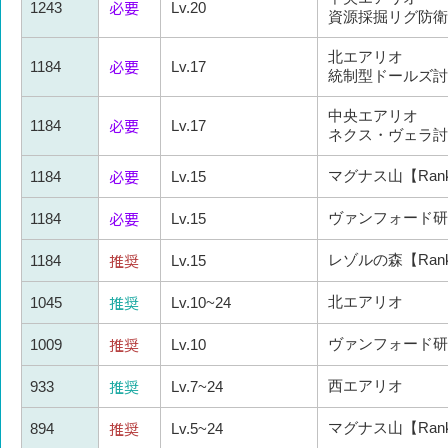
必要
1243
Lv.20
資源採掘リグ防衛
北エアリオ
必要
1184
Lv.17
統制型ドールズ討
中央エアリオ
必要
1184
Lv.17
ネクス・ヴェラ討
必要
マグナス山【Rank
1184
Lv.15
必要
ヴァンフォード研究
1184
Lv.15
推奨
レゾルの森【Rank
1184
Lv.15
推奨
北エアリオ
1045
Lv.10~24
推奨
ヴァンフォード研究
1009
Lv.10
推奨
西エアリオ
933
Lv.7~24
推奨
マグナス山【Rank
894
Lv.5~24