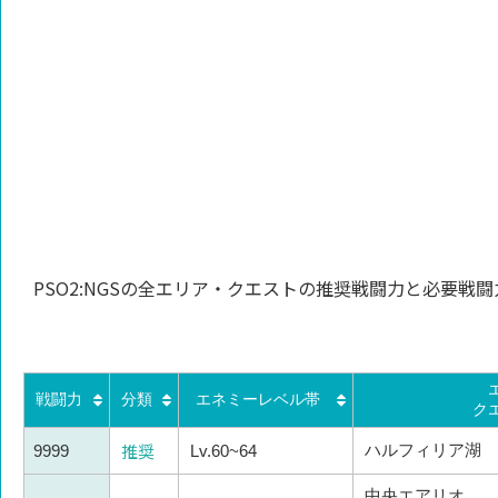
PSO2:NGSの全エリア・クエストの推奨戦闘力と必要戦闘
戦闘力
分類
エネミーレベル帯
ク
推奨
ハルフィリア湖
9999
Lv.60~64
中央エアリオ