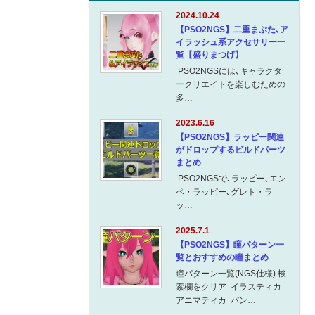
2024.10.24
【PSO2NGS】二重まぶた､ア
イラッシュ系アクセサリー一
覧【盛りまつげ】
PSO2NGSには､キャラクタ
ークリエイトを楽しむための
多…
2023.6.16
【PSO2NGS】ラッピー関連
がドロップするビルドパーツ
まとめ
PSO2NGSで､ラッピー､エン
ペ・ラッピー､グレト・ラ
ッ…
2025.7.1
【PSO2NGS】瞳パターン一
覧とおすすめの瞳まとめ
瞳パターン一覧(NGS仕様) 検
索欄をクリア イラスティカ
アニマティカ バン…