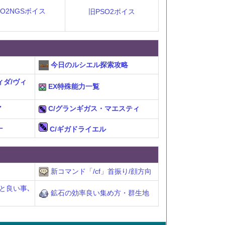
SO2NGSボイス
旧PSO2ボイス
今日のルシエル探索攻略
ィダ/ヴィ
EX特殊能力一覧
ア
C/グランギガス・マエスティ
ナ
C/ギガドライエル
新コマンド「/cf」首振り/顔方向
と良い事､
鉱石の効率良い集め方・群生地