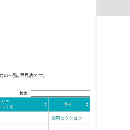
力の一覧｡早見表です｡
検索:
エリア
備考
エスト名
探索セクション