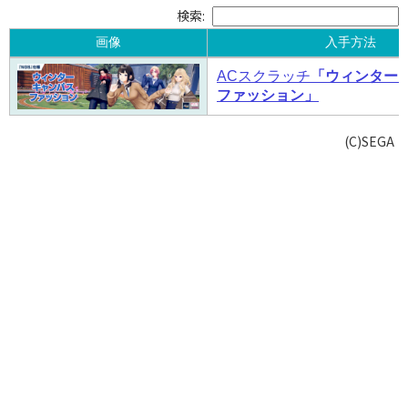
検索:
画像
入手方法
画像
入手方法
ACスクラッチ
「ウィンター
ファッション」
(C)SEGA