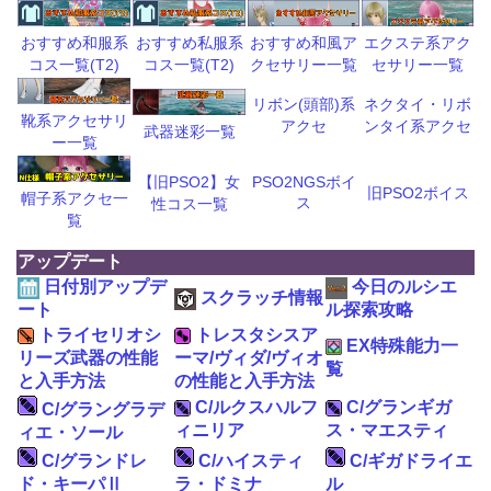
おすすめ和風ア
エクステ系アク
おすすめ和服系
おすすめ私服系
クセサリー一覧
セサリー一覧
コス一覧(T2)
コス一覧(T2)
リボン(頭部)系
ネクタイ・リボ
靴系アクセサリ
アクセ
ンタイ系アクセ
武器迷彩一覧
ー一覧
【旧PSO2】女
PSO2NGSボイ
旧PSO2ボイス
帽子系アクセ一
ス
性コス一覧
覧
アップデート
日付別アップデ
今日のルシエ
スクラッチ情報
ート
ル探索攻略
トライセリオシ
トレスタシスア
EX特殊能力一
リーズ武器の性能
ーマ/ヴィダ/ヴィオ
覧
と入手方法
の性能と入手方法
C/ルクスハルフ
C/グランギガ
C/グラングラデ
ィニリア
ス・マエスティ
ィエ・ソール
C/グランドレ
C/ハイスティ
C/ギガドライエ
ド・キーパⅡ
ラ・ドミナ
ル