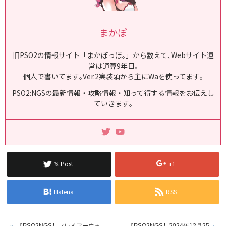
まかぽ
旧PSO2の情報サイト「まかぽっぽ｡」から数えて､Webサイト運
営は通算9年目｡
個人で書いてます｡Ver.2実装頃から主にWaを使ってます｡
PSO2:NGSの最新情報・攻略情報・知って得する情報をお伝えし
ていきます｡
𝕏 Post
+1
Hatena
RSS
【PSO2NGS】フレイアーウォ
【PSO2NGS】2024年12月25