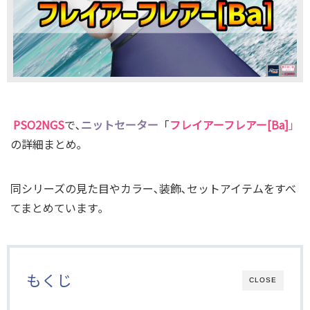
PSO2NGS
で､
ニットセーター
「
フレイアーフレアー[Ba]
」
の詳細まとめ｡
同シリーズの見た目やカラー､装飾､セットアイテムをすべ
てまとめています｡
もくじ
CLOSE