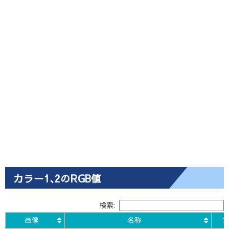
カラー1､2のRGB値
検索:
画像
名称
コ