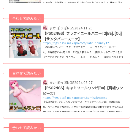
する情報」も記載しているので､良ければ本文をご覧ください｡ 概要 クヴァ
リスの五つ子をイメージしたパーティウェア バニーモチーフのサンタコス
チュームが配信 ロビアク1064「なかよしポーズ3」 Mo「待機：ホバー」 回
合わせて読みたい
数ボーナスでは、Mo「グライド：エアドライブEX」が入手可能配信期間202
4/11/27(水) 12：00 ～ 2025/1/1(水) 11：00※11月27日定期メンテナンスはあ
まかぽっぽNGS
2024.11.29
りません...
【PSO2NGS】フラフィニールバニーT2[Ba]､[Ou]
【サンタバニースーツ】
https://ngs.pso2-makapo.com/flafinir-bunny-t2
PSO2NGSで､ バニーモチーフのコスチューム「フラフィニールバニーT
2､」の詳細まとめ｡同シリーズの見た目やカラー､装飾､セットアイテムをす
べてまとめています｡ フラフィニールバニーT2のカラー・装飾※ラジオボタ
ンのクリックで画像が切り替わります｡フラフィニールバニーT2 コピー 無
印 2 B B2 アウター+ベース ベースウェアのみ 装飾のON Ou装飾
合わせて読みたい
のOFF Ba装飾1のOFF Ba装飾2のOFF カラー変更箇所 ※装飾OFFのラ
ジオボタンは､選択したものより左側...
まかぽっぽNGS
2024.09.27
【PSO2NGS】キャミソールワンピ[Ba]【肩紐ワン
ピース】
https://ngs.pso2-makapo.com/camisole-dress
PSO2NGSで､ シンプルなワンピース「キャミソールワンピ」の詳細まと
め｡ ベースウェアなので、アウターとの最適な組み合わせを見つけてみると
良いでしょう見た目や無印～4の違い､カラー値(RGB)､装飾､入手方法などを
詳しく解説｡ キャミソールワンピのカラー・装飾※ラジオボタンのクリック
で画像が切り替わります｡キャミソールワンピ コピー 無印 2 3
合わせて読みたい
4 通常時 カラー変更箇所 ※装飾OFFのラジオボタンは､選択したもの
より左側のOFFも同時...