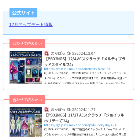
公式サイト
12月アップデート情報
合わせて読みたい
まかぽっぽNGS
2024.12.04
【PSO2NGS】12/4 ACスクラッチ「メルティブラ
ッドスタイル’24」
https://ngs.pso2-makapo.com/melty-blood-24
(C)SEGA PSO2NGSで、12月4日配信のACスクラッチ「メルティブラッドス
タイル’24」のラインナップ全90種類を詳細まとめ｡ 概要 有間都古､死徒ノエ
ル､完全武装シエルに関するコスチューム 髪型､アクセサリーなどアバター
アイテム 武器迷彩 ビルドパーツ ポータブルホログラム など 回数ボーナ
ス：Mo「待機：有間都古」配信期間2024/12/4(水) 定期メンテ後 ～ 2025/1/8
合わせて読みたい
(水) 11：00 (adsbygoogle = window.adsbygoogle || ).push({});ライン
ナップ一覧(アイテムカタログ) 画...
まかぽっぽNGS
2024.11.27
【PSO2NGS】11/27 ACスクラッチ「ジョイフル
ホリデーズ’24」
https://ngs.pso2-makapo.com/joyful-holly-days-24
(C)SEGA PSO2NGSで、11月27日配信のACスクラッチ「ジョイフルホリデー
ズ’24」のラインナップ全81種類を詳細まとめ｡「バニーコスの装飾OFFに関