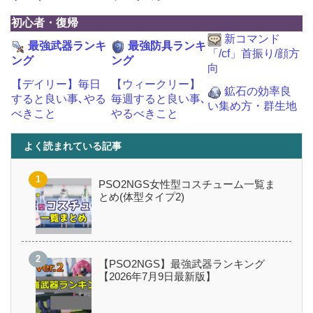
初心者・復帰
新コマンド
最強武器ランキ
最強防具ランキ
「/cf」首振り/顔方
ング
ング
向
【デイリー】毎日
【ウィークリー】
鉱石の効率良
すると良い事､やる
毎週すると良い事､
い集め方・群生地
べきこと
やるべきこと
よく読まれている記事
PSO2NGS女性型コスチューム一覧ま
とめ(体型タイプ2)
【PSO2NGS】最強武器ランキング
【2026年7月9日最新版】