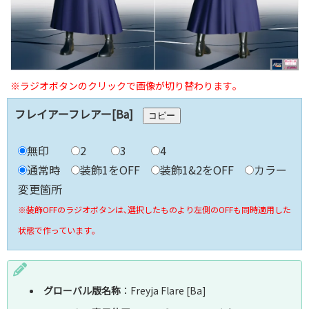
※ラジオボタンのクリックで画像が切り替わります｡
フレイアーフレアー[Ba]
コピー
無印
2
3
4
通常時
装飾1をOFF
装飾1&2をOFF
カラー
変更箇所
※装飾OFFのラジオボタンは､選択したものより左側のOFFも同時適用した
状態で作っています｡
グローバル版名称
：Freyja Flare [Ba]