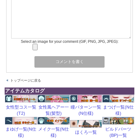
Select an image for your comment (GIF, PNG, JPG, JPEG):
トップページに戻る
アイテムカタログ
瞳パターン一覧
まつげ一覧(N仕
女性型コス一覧
女性風ヘアー一
(N仕様)
様)
(T2)
覧(髪型)
ビルドパーツ
まゆげ一覧(N仕
メイク一覧(N仕
ほくろ一覧
(BP)一覧
様)
様)