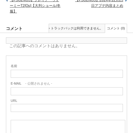
ーミーT2[Ou]【大判ショール/冬
日アプデ内容まとめ
服】
コメント
トラックバックは利用できません。
コメント (0)
この記事へのコメントはありません。
名前
E-MAIL
- 公開されません -
URL