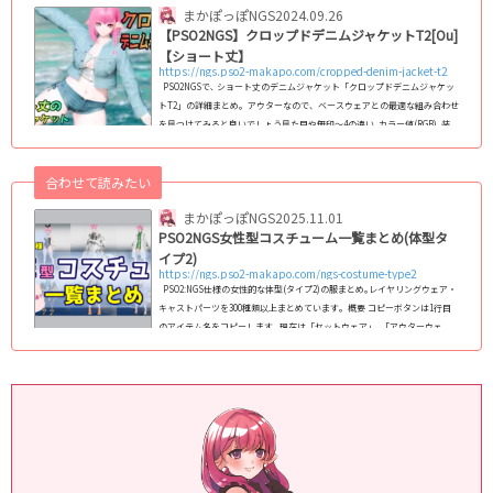
まかぽっぽNGS
2024.09.26
【PSO2NGS】クロップドデニムジャケットT2[Ou]
【ショート丈】
https://ngs.pso2-makapo.com/cropped-denim-jacket-t2
PSO2NGSで､ ショート丈のデニムジャケット「クロップドデニムジャケッ
トT2」の詳細まとめ｡ アウターなので、ベースウェアとの最適な組み合わせ
を見つけてみると良いでしょう見た目や無印～4の違い､カラー値(RGB)､装
飾､入手方法などを詳しく解説｡ クロップドデニムジャケットT2のカラー・
装飾※ラジオボタンのクリックで画像が切り替わります｡クロップドデニム
合わせて読みたい
ジャケットT2 コピー 無印 2 3 4 サンプル1 サンプル2 カ
ラー変更箇所 ...
まかぽっぽNGS
2025.11.01
PSO2NGS女性型コスチューム一覧まとめ(体型タ
イプ2)
https://ngs.pso2-makapo.com/ngs-costume-type2
PSO2:NGS仕様の女性的な体型(タイプ2)の服まとめ｡レイヤリングウェア・
キャストパーツを300種類以上まとめています｡ 概要 コピーボタンは1行目
のアイテム名をコピーします｡ 現在は「セットウェア」､「アウターウェ
ア」､「ベースウェア」､「インナーウェア」､「キャストパーツ」に対応｡
フルセットウェアへの対応は検討中です｡ コスチューム名をクリックする
と､その衣装の「カラーバリエーション」､「装飾の非表示箇所」､「カラー
変更箇所」が確認できる詳細なページに飛びます｡ (adsbygoogle = windo
w.adsby...