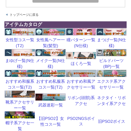
トップページに戻る
アイテムカタログ
瞳パターン一覧
まつげ一覧(N仕
女性型コス一覧
女性風ヘアー一
(N仕様)
様)
(T2)
覧(髪型)
ビルドパーツ
まゆげ一覧(N仕
メイク一覧(N仕
ほくろ一覧
(BP)一覧
様)
様)
おすすめ和風ア
エクステ系アク
おすすめ和服系
おすすめ私服系
クセサリー一覧
セサリー一覧
コス一覧(T2)
コス一覧(T2)
リボン(頭部)系
ネクタイ・リボ
靴系アクセサリ
アクセ
ンタイ系アクセ
武器迷彩一覧
ー一覧
【旧PSO2】女
PSO2NGSボイ
旧PSO2ボイス
帽子系アクセ一
ス
性コス一覧
覧