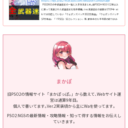
https://ngs.pso2-makapo.com/weapon-camouflage
PSO2NGSの全武器迷彩の一覧と入手方法まとめ｡旧PSO2やNGSで12年以上
に渡って実装された武器迷彩を完全網羅｡※es実装迷彩の更新はSTOP中 wi
kiでは対応していない「ウェポンズバッヂ2021交換品」「ウェポンズバッヂ
SP交換品」「『PSO2』SGコレクション」等､配信中の入手手段の絞り込み
機能にも対応した万能ツール｡ 対応武器種の絞り込みや､対応数によるソー
トももちろん可能です！ 【PSO2NGS】全武器迷彩一覧2024年5月13日現在､
1,190種類以上実装されています｡※1000件以上はバグるらしいので表を分割
しました...
まかぽ
旧PSO2の情報サイト「まかぽっぽ｡」から数えて､Webサイト運
営は通算9年目｡
個人で書いてます｡Ver.2実装頃から主にWaを使ってます｡
PSO2:NGSの最新情報・攻略情報・知って得する情報をお伝えし
ていきます｡