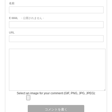
名前
E-MAIL
- 公開されません -
URL
Select an image for your comment (GIF, PNG, JPG, JPEG):