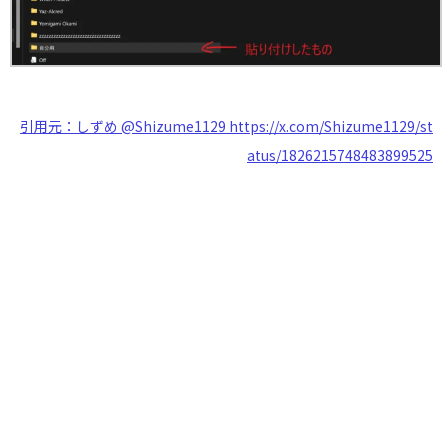
引用元：しずめ @Shizume1129 https://x.com/Shizume1129/st
atus/1826215748483899525