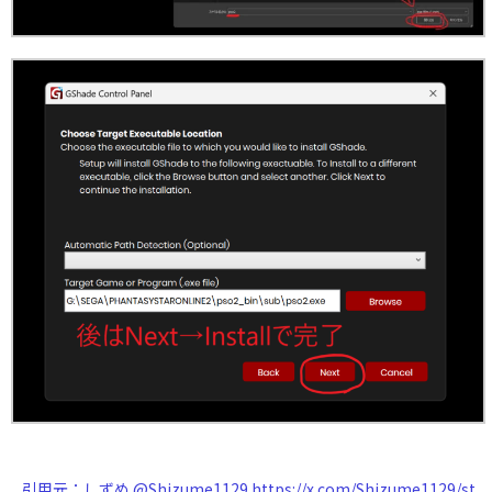
引用元：しずめ @Shizume1129 https://x.com/Shizume1129/st