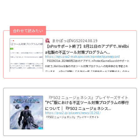
合わせて読みたい
まかぽっぽNGS
2024.08.19
【nProサポート終了】8月21日のアプデで､Wellbi
a社製の不正ツール対策プログラムへ...
https://ngs.pso2-makapo.com/nprotectgameguard
PSO2NGSは､2024年8月21日のアプデで､nProtectGameGuardのサポート
が終了｡Wellbia社製の不正ツール対策プログラムへの完全移行を予定され
ています｡ nProで起動してる方は一度「互換性モードで起動する」のチェ
ックを外し、Wellbia社製の不正ツール対策プログラムを適用してゲーム起
動を試してみてくださいとのこと｡ (adsbygoogle = window.adsbygoo
gle || ).push({});互換性モードの設定を外す方法 ゲームランチャーを起動
し「環境設定」⇒...
『PSO2 ニュージェネシス』プレイヤーズサイト｜SEG
“PC”版における不正ツール対策プログラムの移行
について｜『PSO2 ニュージェネシス...
https://pso2.jp/players/news/31261/
『PSO2 ニュージェネシス』プレイヤーズサイト