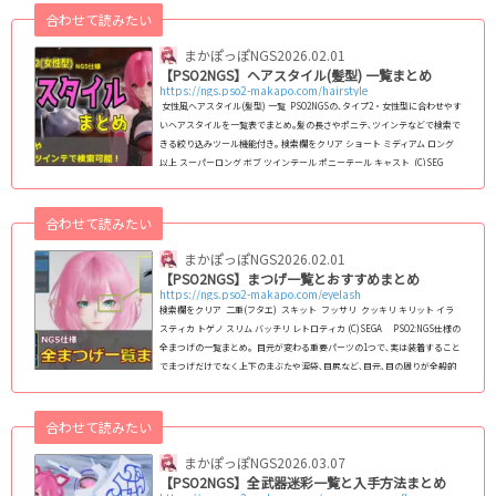
合わせて読みたい
まかぽっぽNGS
2026.02.01
【PSO2NGS】ヘアスタイル(髪型) 一覧まとめ
https://ngs.pso2-makapo.com/hairstyle
女性風ヘアスタイル(髪型) 一覧 PSO2NGSの､タイプ2・女性型に合わせやす
いヘアスタイルを一覧表でまとめ｡髪の長さやポニテ､ツインテなどで検索で
きる絞り込みツール機能付き｡ 検索欄をクリア ショート ミディアム ロング
以上 スーパーロング ボブ ツインテール ポニーテール キャスト (C)SEG
A クリックプレビュー画像のカラー設定(C)SEGA ヘアカラーやパーツカ
ラー設定については､諸々の都合により予告なく変更する可能性がありま
す｡ &n...
合わせて読みたい
まかぽっぽNGS
2026.02.01
【PSO2NGS】まつげ一覧とおすすめまとめ
https://ngs.pso2-makapo.com/eyelash
検索欄をクリア 二重(フタエ) スキット フッサリ クッキリ キリット イラ
スティカ トゲノ スリム バッチリ レトロティカ (C)SEGA PSO2:NGS仕様の
全まつげの一覧まとめ｡ 目元が変わる重要パーツの1つで､実は装着すること
でまつげだけでなく上下のまぶたや涙袋､目尻など､目元､目の周りが全般的
に変化します｡ NGS仕様のフェイスパターン(スキットなど)で使えるまつげ
を2024年8月11日現在､全145種類全て掲載｡種族や性別を問わずに使えま
す｡ (adsb...
合わせて読みたい
まかぽっぽNGS
2026.03.07
【PSO2NGS】全武器迷彩一覧と入手方法まとめ