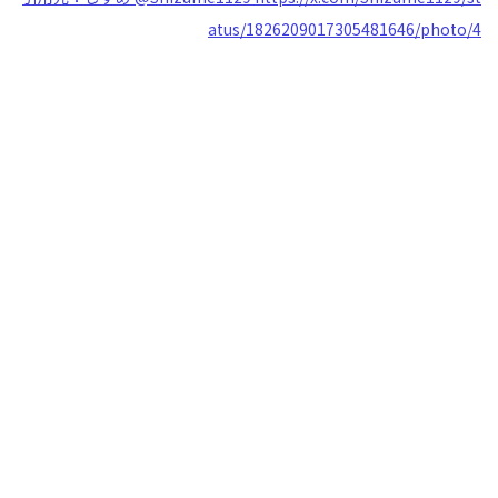
atus/1826209017305481646/photo/4