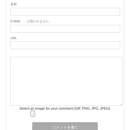
名前
E-MAIL
- 公開されません -
URL
Select an image for your comment (GIF, PNG, JPG, JPEG):