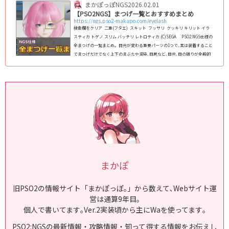
まかぽっぽNGS
2026.02.01
【PSO2NGS】まつげ一覧とおすすめまとめ
https://ngs.pso2-makapo.com/eyelash
検索欄をクリア 二重(フタエ) スキット フッサリ クッキリ キリット イラ
スティカ トゲノ スリム バッチリ レトロティカ (C)SEGA PSO2:NGS仕様の
全まつげの一覧まとめ｡ 目元が変わる重要パーツの1つで､実は装着すること
でまつげだけでなく上下のまぶたや涙袋､目尻など､目元､目の周りが全般的
に変化します｡ NGS仕様のフェイスパターン(スキットなど)で使えるまつげ
を2024年8月11日現在､全145種類全て掲載｡種族や性別を問わずに使えま
す｡ (adsb...
まかぽ
旧PSO2の情報サイト「まかぽっぽ｡」から数えて､Webサイト運
営は通算9年目｡
個人で書いてます｡Ver.2実装頃から主にWaを使ってます｡
PSO2:NGSの最新情報・攻略情報・知って得する情報をお伝えし