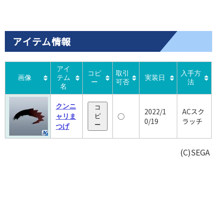
アイテム情報
アイ
コピ
取引
入手方
画像
テム
実装日
ー
可否
法
名
クンニ
コ
2022/1
ACスク
◯
ャリま
ピ
0/19
ラッチ
ー
つげ
(C)SEGA