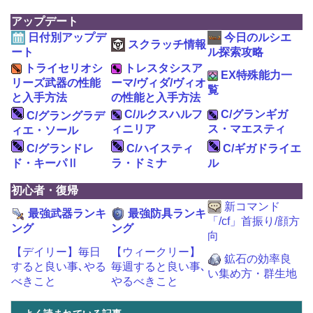
アップデート
日付別アップデ
今日のルシエ
スクラッチ情報
ート
ル探索攻略
トライセリオシ
トレスタシスア
EX特殊能力一
リーズ武器の性能
ーマ/ヴィダ/ヴィオ
覧
と入手方法
の性能と入手方法
C/ルクスハルフ
C/グランギガ
C/グラングラデ
ィニリア
ス・マエスティ
ィエ・ソール
C/グランドレ
C/ハイスティ
C/ギガドライエ
ド・キーパⅡ
ラ・ドミナ
ル
初心者・復帰
新コマンド
最強武器ランキ
最強防具ランキ
「/cf」首振り/顔方
ング
ング
向
【デイリー】毎日
【ウィークリー】
鉱石の効率良
すると良い事､やる
毎週すると良い事､
い集め方・群生地
べきこと
やるべきこと