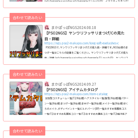
(adsbygoogle = window.adsbygoogle || ).push({}); イラスティカまつげ/
Dは､かわいさと個性的なデザインが融合した、人気の高いまつげアイテムで
す。イラスト調のデザインで、目元を可愛らしく印象的に仕上げま
合わせて読みたい
す。 特徴 デザイン: イラスティカまつげ/Dは、イラスト調まつげの新作｡
先端が少し太めで、全体的...
まかぽっぽNGS
2024.08.18
【PSO2NGS】ヤンワリフッサリまつげ/Cの見た
目・詳細
https://ngs.pso2-makapo.com/long-soft-eyelashes-c
PSO2NGSで､ヤンワリフッサリまつげ/Cの見た目・詳細です｡NGS仕様のま
つげ一覧はこちらの記事をご覧ください｡ ヤンワリフッサリまつげ/Cの見た
目・詳細 (adsbygoogle = window.adsbygoogle || ).push({}); ヤンワリフ
ッサリまつげ/Cは､やんわりとおだやかで温厚な印象を与えるまつげアイテ
ムです。ふさふさとした厚みのあるデザインが特徴で、普段使いにも適して
合わせて読みたい
います。 特徴 デザイン: 二重まぶたになるデザインで、上まつげには最低
限の跳ねがあります。これにより、可愛らしく...
まかぽっぽNGS
2024.09.27
【PSO2NGS】アイテムカタログ
https://ngs.pso2-makapo.com/item-catalog
女性型コスチューム一覧(T2/N仕様)ヘアスタイル一覧(髪型/N仕様)瞳パター
ン一覧(N仕様)まつげ一覧(N仕様)まゆげ一覧(N仕様)メイク一覧(N仕様)ほく
ろのメイク､ボディペイント一覧ビルドパーツ(BP)一覧おすすめ和服系コス
一覧(T2)おすすめ私服系コス一覧(T2)おすすめ水着系コス一覧(T2)帽子系ア
クセサリー一覧おすすめ和風アクセサリー一覧エクステ系アクセサリー一覧
靴系アクセサリー一覧二重まぶた､アイラッシュ系アクセ一覧武器迷彩一覧
バイタルゲージデザイン一覧【旧PSO2】女性コス・レイヤリングウェア一
合わせて読みたい
覧リボン(頭部)系ア...