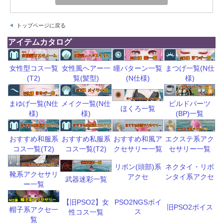
トップページに戻る
アイテムカタログ
瞳パターン一覧
まつげ一覧(N仕
女性型コス一覧
女性風ヘアー一
(N仕様)
様)
(T2)
覧(髪型)
ビルドパーツ
まゆげ一覧(N仕
メイク一覧(N仕
ほくろ一覧
(BP)一覧
様)
様)
おすすめ和風ア
エクステ系アク
おすすめ和服系
おすすめ私服系
クセサリー一覧
セサリー一覧
コス一覧(T2)
コス一覧(T2)
リボン(頭部)系
ネクタイ・リボ
靴系アクセサリ
アクセ
ンタイ系アクセ
武器迷彩一覧
ー一覧
【旧PSO2】女
PSO2NGSボイ
旧PSO2ボイス
帽子系アクセ一
ス
性コス一覧
覧