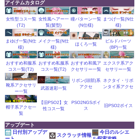
アイテムカタログ
瞳パターン一覧
まつげ一覧(N仕
女性型コス一覧
女性風ヘアー一
(N仕様)
様)
(T2)
覧(髪型)
ビルドパーツ
まゆげ一覧(N仕
メイク一覧(N仕
ほくろ一覧
(BP)一覧
様)
様)
おすすめ和風ア
エクステ系アク
おすすめ和服系
おすすめ私服系
クセサリー一覧
セサリー一覧
コス一覧(T2)
コス一覧(T2)
リボン(頭部)系
ネクタイ・リボ
靴系アクセサリ
アクセ
ンタイ系アクセ
武器迷彩一覧
ー一覧
【旧PSO2】女
PSO2NGSボイ
旧PSO2ボイス
帽子系アクセ一
ス
性コス一覧
覧
アップデート
日付別アップデ
今日のルシエ
スクラッチ情報
ート
ル探索攻略