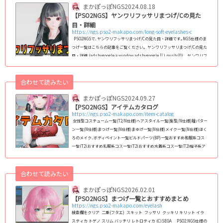
まかぽっぽNGS
2024.08.18
【PSO2NGS】ヤンワリフッサリまつげ/Cの見た
目・詳細
https://ngs.pso2-makapo.com/long-soft-eyelashes-c
PSO2NGSで､ヤンワリフッサリまつげ/Cの見た目・詳細です｡NGS仕様のま
つげ一覧はこちらの記事をご覧ください｡ ヤンワリフッサリまつげ/Cの見た
目・詳細 (adsbygoogle = window.adsbygoogle || ).push({}); ヤンワリフ
ッサリまつげ/Cは､やんわりとおだやかで温厚な印象を与えるまつげアイテ
ムです。ふさふさとした厚みのあるデザインが特徴で、普段使いにも適して
合わせて読みたい
います。 特徴 デザイン: 二重まぶたになるデザインで、上まつげには最低
限の跳ねがあります。これにより、可愛らしく...
まかぽっぽNGS
2024.09.27
【PSO2NGS】アイテムカタログ
https://ngs.pso2-makapo.com/item-catalog
女性型コスチューム一覧(T2/N仕様)ヘアスタイル一覧(髪型/N仕様)瞳パター
ン一覧(N仕様)まつげ一覧(N仕様)まゆげ一覧(N仕様)メイク一覧(N仕様)ほく
ろのメイク､ボディペイント一覧ビルドパーツ(BP)一覧おすすめ和服系コス
一覧(T2)おすすめ私服系コス一覧(T2)おすすめ水着系コス一覧(T2)帽子系ア
クセサリー一覧おすすめ和風アクセサリー一覧エクステ系アクセサリー一覧
靴系アクセサリー一覧二重まぶた､アイラッシュ系アクセ一覧武器迷彩一覧
バイタルゲージデザイン一覧【旧PSO2】女性コス・レイヤリングウェア一
合わせて読みたい
覧リボン(頭部)系ア...
まかぽっぽNGS
2026.02.01
【PSO2NGS】まつげ一覧とおすすめまとめ
https://ngs.pso2-makapo.com/eyelash
検索欄をクリア 二重(フタエ) スキット フッサリ クッキリ キリット イラ
スティカ トゲノ スリム バッチリ レトロティカ (C)SEGA PSO2:NGS仕様の