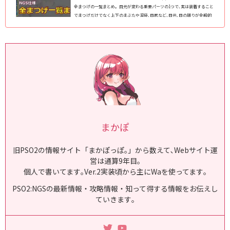
全まつげの一覧まとめ｡ 目元が変わる重要パーツの1つで､実は装着すること
でまつげだけでなく上下のまぶたや涙袋､目尻など､目元､目の周りが全般的
に変化します｡ NGS仕様のフェイスパターン(スキットなど)で使えるまつげ
を2024年8月11日現在､全145種類全て掲載｡種族や性別を問わずに使えま
す｡ (adsb...
まかぽ
旧PSO2の情報サイト「まかぽっぽ｡」から数えて､Webサイト運
営は通算9年目｡
個人で書いてます｡Ver.2実装頃から主にWaを使ってます｡
PSO2:NGSの最新情報・攻略情報・知って得する情報をお伝えし
ていきます｡