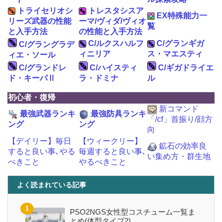
トライセリオシ
トレスタシスア
EX特殊能力一
リーズ武器の性能
ーマ/ヴィダ/ヴィオ
覧
と入手方法
の性能と入手方法
C/ルクスハルフ
C/グランギガ
C/グラングラデ
ィニリア
ス・マエスティ
ィエ・ソール
C/グランドレ
C/ハイスティ
C/ギガドライエ
ド・キーパⅡ
ラ・ドミナ
ル
初心者・復帰
新コマンド
最強武器ランキ
最強防具ランキ
「/cf」首振り/顔方
ング
ング
向
【デイリー】毎日
【ウィークリー】
鉱石の効率良
すると良い事､やる
毎週すると良い事､
い集め方・群生地
べきこと
やるべきこと
よく読まれている記事
PSO2NGS女性型コスチューム一覧ま
とめ(体型タイプ2)