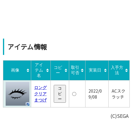
アイテム情報
アイ
コピ
取引
入手方
画像
テム
実装日
ー
可否
法
名
ロング
コ
2022/0
ACスク
◯
クリア
ピ
9/08
ラッチ
ー
まつげ
(C)SEGA