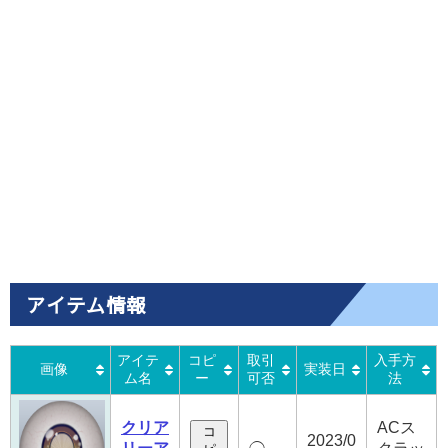
アイテム情報
アイテ
コピ
取引
入手方
画像
実装日
ム名
ー
可否
法
クリア
ACス
コ
2023/0