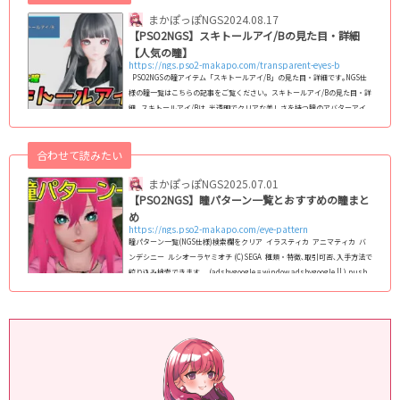
まかぽっぽNGS
2024.08.17
【PSO2NGS】スキトールアイ/Bの見た目・詳細
【人気の瞳】
https://ngs.pso2-makapo.com/transparent-eyes-b
PSO2NGSの瞳アイテム「スキトールアイ/B」の見た目・詳細です｡NGS仕
様の瞳一覧はこちらの記事をご覧ください｡ スキトールアイ/Bの見た目・詳
細 スキトールアイ/Bは､半透明でクリアな美しさを持つ瞳のアバターアイ
テム｡ほぼ真円形のデザインで、まるでガラスのように透き通った輝きを放
つ瞳が特徴です。 特に、ハツラツフェイスやキューティフェイスと組み合
合わせて読みたい
わせることで、その魅力が一層引き立ちます。 とりあえず登録しておき
たい､人気のつよつよ瞳で...
まかぽっぽNGS
2025.07.01
【PSO2NGS】瞳パターン一覧とおすすめの瞳まと
め
https://ngs.pso2-makapo.com/eye-pattern
瞳パターン一覧(NGS仕様)検索欄をクリア イラスティカ アニマティカ バ
ンデシニー ルシオーラヤミオチ (C)SEGA 種類・特徴､取引可否､入手方法で
絞り込み検索できます｡ (adsbygoogle = window.adsbygoogle || ).push
({}); PSO2:NGS仕様の全瞳パターンのまとめ｡NGS仕様のフェイスパターン
(スキットなど)で､男女/人型/キャスト共通で使える瞳を全て掲載｡ 2024年最
新版で､1月1日現在､全124種類実装｡顔の中では瞳が変わる最重要パーツなの
で､変えることで顔全体の印象がガラっと変わりま...