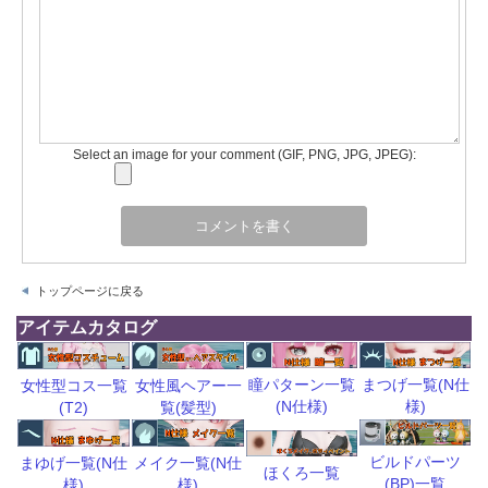
Select an image for your comment (GIF, PNG, JPG, JPEG):
トップページに戻る
アイテムカタログ
瞳パターン一覧
まつげ一覧(N仕
女性型コス一覧
女性風ヘアー一
(N仕様)
様)
(T2)
覧(髪型)
ビルドパーツ
まゆげ一覧(N仕
メイク一覧(N仕
ほくろ一覧
(BP)一覧
様)
様)