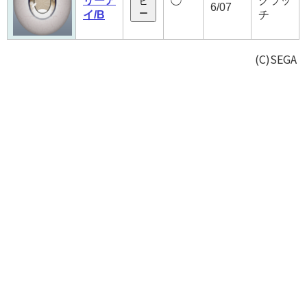
リーア
クラッ
◯
ピ
6/07
ー
イ/B
チ
(C)SEGA