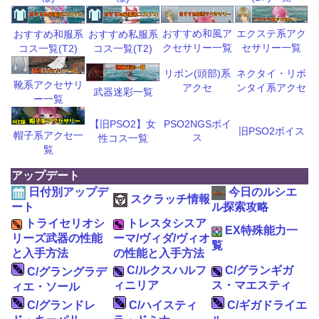
おすすめ和風ア
エクステ系アク
おすすめ和服系
おすすめ私服系
クセサリー一覧
セサリー一覧
コス一覧(T2)
コス一覧(T2)
リボン(頭部)系
ネクタイ・リボ
靴系アクセサリ
アクセ
ンタイ系アクセ
武器迷彩一覧
ー一覧
【旧PSO2】女
PSO2NGSボイ
旧PSO2ボイス
帽子系アクセ一
ス
性コス一覧
覧
アップデート
日付別アップデ
今日のルシエ
スクラッチ情報
ート
ル探索攻略
トライセリオシ
トレスタシスア
EX特殊能力一
リーズ武器の性能
ーマ/ヴィダ/ヴィオ
覧
と入手方法
の性能と入手方法
C/ルクスハルフ
C/グランギガ
C/グラングラデ
ィニリア
ス・マエスティ
ィエ・ソール
C/グランドレ
C/ハイスティ
C/ギガドライエ