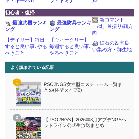
ド・キーパⅡ
ラ・ドミナ
ル
初心者・復帰
新コマンド
最強武器ランキ
最強防具ランキ
「/cf」首振り/顔方
ング
ング
向
【デイリー】毎日
【ウィークリー】
鉱石の効率良
すると良い事､やる
毎週すると良い事､
い集め方・群生地
べきこと
やるべきこと
よく読まれている記事
PSO2NGS女性型コスチューム一覧ま
とめ(体型タイプ2)
【PSO2NGS】2026年8月アプデNGSヘ
ッドライン公式生放送まとめ