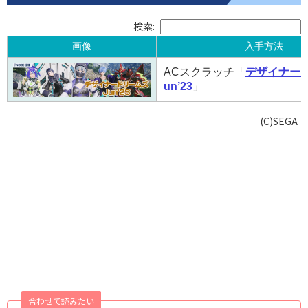
検索:
画像
入手方法
画像
入手方法
ACスクラッチ「
デザイナード
un’23
」
(C)SEGA
合わせて読みたい