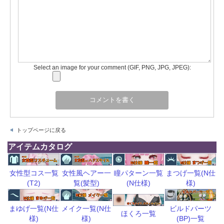
Select an image for your comment (GIF, PNG, JPG, JPEG):
トップページに戻る
アイテムカタログ
瞳パターン一覧
まつげ一覧(N仕
女性型コス一覧
女性風ヘアー一
(N仕様)
様)
(T2)
覧(髪型)
ビルドパーツ
まゆげ一覧(N仕
メイク一覧(N仕
ほくろ一覧
(BP)一覧
様)
様)