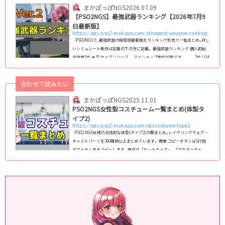
まかぽっぽNGS
2026.07.09
+126HP+35PP+7ダメージ耐性+1%フ...
【PSO2NGS】最強武器ランキング【2026年7月9
日最新版】
https://ngs.pso2-makapo.com/strongest-weapon-ranking
PSO2NGSで､最強武器の現環境最新版をランキング形式で一覧まとめ｡詳し
いシミュレート条件は記事の下の方に記載｡ 最強武器ランキング 個人的総
合評価1位 ★15 カイズシリーズ マイショップ取引可能です｡ 2位 LG4
レクシオシリーズ マイショップ取引可能です｡ 3位 ★15 コウゲンセイシ
リーズ 4位 ★14 アル...
合わせて読みたい
まかぽっぽNGS
2025.11.01
PSO2NGS女性型コスチューム一覧まとめ(体型タ
イプ2)
https://ngs.pso2-makapo.com/ngs-costume-type2
PSO2:NGS仕様の女性的な体型(タイプ2)の服まとめ｡レイヤリングウェア・
キャストパーツを300種類以上まとめています｡ 概要 コピーボタンは1行目
のアイテム名をコピーします｡ 現在は「セットウェア」､「アウターウェ
ア」､「ベースウェア」､「インナーウェア」､「キャストパーツ」に対応｡
フルセットウェアへの対応は検討中です｡ コスチューム名をクリックする
と､その衣装の「カラーバリエーション」､「装飾の非表示箇所」､「カラー
変更箇所」が確認できる詳細なページに飛びます｡ (adsbygoogle = windo
w.adsby...