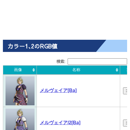
カラー1､2のRGB値
検索:
画像
名称
コ
画像
名称
コ
メルヴェイア[Ba]
コ
メルヴェイア/2[Ba]
コ