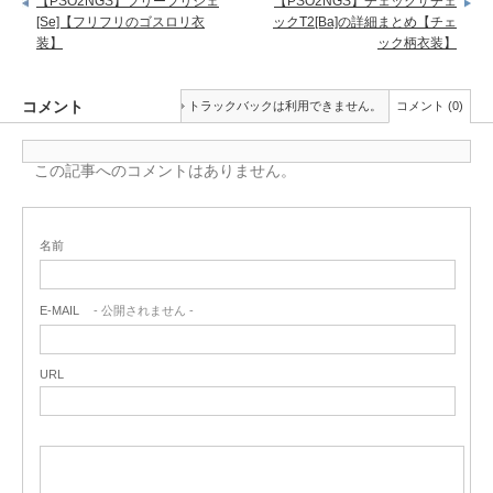
【PSO2NGS】フリーフリシェ
【PSO2NGS】チェックザチェ
[Se]【フリフリのゴスロリ衣
ックT2[Ba]の詳細まとめ【チェ
装】
ック柄衣装】
コメント
トラックバックは利用できません。
コメント (0)
この記事へのコメントはありません。
名前
E-MAIL
- 公開されません -
URL