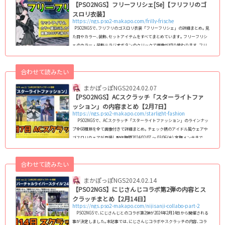
【PSO2NGS】フリーフリシェ[Se]【フリフリのゴ
スロリ衣装】
https://ngs.pso2-makapo.com/frilly-frische
PSO2NGSで､フリフリのゴスロリ衣装「フリーフリシェ」の詳細まとめ｡ 見
た目やカラー､装飾､セットアイテムをすべてまとめています｡ フリーフリシ
ェのカラー・装飾※ラジオボタンのクリックで画像が切り替わります｡フリ
ーフリシェ コピー 無印 2 B B2 装飾をON 装飾1をOFF 装飾
2をOFF カラー変更箇所 グローバル版名称：Frilly Frische 装飾1のOF
合わせて読みたい
F：襟と布の一部分が消える｡ 装飾2のOFF：グローブ部分が消える｡ ...
まかぽっぽNGS
2024.02.07
【PSO2NGS】ACスクラッチ「スターライトファ
ッション」の内容まとめ【2月7日】
https://ngs.pso2-makapo.com/starlight-fashion
PSO2NGSで、ACスクラッチ「スターライトファッション」のラインナッ
プ全68種類を全て画像付きで詳細まとめ｡ チェック柄のアイドル風ウェアや
ゴスロリウェアが登場! 配信期間2024/02/07 ～ 03/06(水) 定期メンテまで
(adsbygoogle = window.adsbygoogle || ).push({});ラインナップ一覧(ア
イテムカタログ) 画像サイズ変更60px 80px 100px 128px (C)SEGA 回数ボ
合わせて読みたい
ーナス1周目必要回数アイテム名称配付個数3アームズ...
まかぽっぽNGS
2024.02.14
【PSO2NGS】にじさんじコラボ第2弾の内容とス
クラッチまとめ【2月14日】
https://ngs.pso2-makapo.com/nijisanji-collabo-part-2
PSO2NGSで､にじさんじとのコラボ第2弾が2024年2月14日から開催される
事が決定しました｡本記事では､にじさんじコラボやスクラッチの内容､コラ