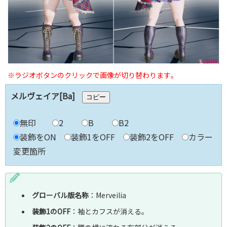
※ラジオボタンのクリックで画像が切り替わります｡
メルヴェイア[Ba]
コピー
無印
2
B
B2
装飾をON
装飾1をOFF
装飾2をOFF
カラー
変更箇所
グローバル版名称
：Merveilia
装飾1のOFF
：袖とカフスが消える｡