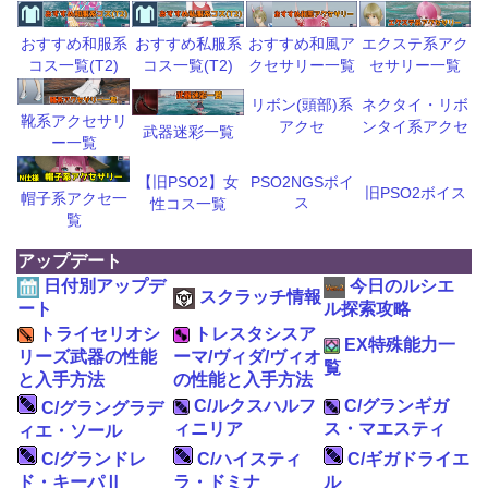
おすすめ和風ア
エクステ系アク
おすすめ和服系
おすすめ私服系
クセサリー一覧
セサリー一覧
コス一覧(T2)
コス一覧(T2)
リボン(頭部)系
ネクタイ・リボ
靴系アクセサリ
アクセ
ンタイ系アクセ
武器迷彩一覧
ー一覧
【旧PSO2】女
PSO2NGSボイ
旧PSO2ボイス
帽子系アクセ一
ス
性コス一覧
覧
アップデート
日付別アップデ
今日のルシエ
スクラッチ情報
ート
ル探索攻略
トライセリオシ
トレスタシスア
EX特殊能力一
リーズ武器の性能
ーマ/ヴィダ/ヴィオ
覧
と入手方法
の性能と入手方法
C/ルクスハルフ
C/グランギガ
C/グラングラデ
ィニリア
ス・マエスティ
ィエ・ソール
C/グランドレ
C/ハイスティ
C/ギガドライエ
ド・キーパⅡ
ラ・ドミナ
ル