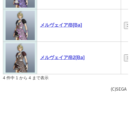
メルヴェイア/B[Ba]
コ
メルヴェイア/B2[Ba]
コ
4 件中 1 から 4 まで表示
(C)SEGA