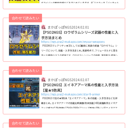
ボライバーの配信日時などをまとめていきます｡ ACスクラッチ「バーチャル
ライバースタイル'24」 にじさんじコラボスクラッチ「バーチャルライバ
ースタイル'24」のラインナップは全70種類で､再販アイテムは無く､全て新
合わせて読みたい
規アイテムとなっています｡ 配信期間2024/02/14 ～ 03/13(水) 定期メンテ
まで ...
まかぽっぽNGS
2024.02.01
【PSO2NGS】ロウゼラムシリーズ武器の性能と入
手方法まとめ
https://ngs.pso2-makapo.com/reyaar-weapons
PSO2NGSでレアリティ★10としては2番目に実装の武器「ロウゼラム」シ
リーズについて､性能・入手方法まとめ｡実装時点で､フリューガルドと肩を
並べる最強クラスの武器です｡ ロウゼラムシリーズの性能､潜在能力 武器シ
リーズ名シリーズ取引マイショップ取引不可攻撃力(未強化)735攻撃力(+80)1
098属性無属性潜在能力 渡気の式 Lv.6 効果：威力+36%／PAとテクニック威
合わせて読みたい
力+5%PP消費量増加+10%威力下限50%装備条件Lv.75 副効果は､PAやテク
ニックには乗るが攻撃系スキルには乗らないため､カウンターの...
まかぽっぽNGS
2024.02.07
【PSO2NGS】エイネアアーマ系の性能と入手方法
【星★9防具】
https://ngs.pso2-makapo.com/star-9-armor
PSO2NGSで初の★9防具「エイネアアーマ」系の性能・入手方法などを詳
細まとめ｡ エイネアアーマの性能比較画像 防具性能(+80)装備条件エイネア
アーマ威力+5.5%防御+125HP+20PP+2フリーズ耐性+20% Lv.81エイネアア
ーマ・ヴィダ威力+5.5%防御+125HP+30フリーズ耐性+20% Lv.81エイネアア
ーマ・ヴィオ威力+5.5%防御+125PP+6フリーズ耐性+20% Lv.81エイネアア
合わせて読みたい
ーマ・アルガ打撃・射撃威力+5.5%防御+126HP+35PP+7ダメージ耐性+1%
フリーズ耐性+20%Lv.81エイネアアーマ・ベルタ射撃・法撃威力+5.5%防御