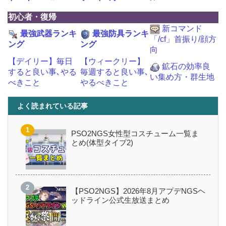
初心者・復帰
新コマンド
最強武器ランキ
最強防具ランキ
「/cf」首振り/顔方
ング
ング
向
【デイリー】毎日
【ウィークリー】
鉱石の効率良
すると良い事､やる
毎週すると良い事､
い集め方・群生地
べきこと
やるべきこと
よく読まれている記事
PSO2NGS女性型コスチューム一覧ま
とめ(体型タイプ2)
【PSO2NGS】2026年8月アプデNGSヘ
ッドライン公式生放送まとめ