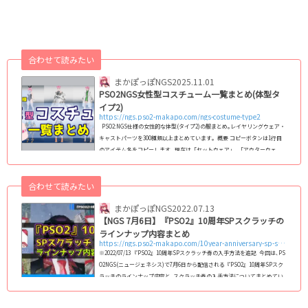
合わせて読みたい
まかぽっぽNGS
2025.11.01
PSO2NGS女性型コスチューム一覧まとめ(体型タ
イプ2)
https://ngs.pso2-makapo.com/ngs-costume-type2
PSO2:NGS仕様の女性的な体型(タイプ2)の服まとめ｡レイヤリングウェア・
キャストパーツを300種類以上まとめています｡ 概要 コピーボタンは1行目
のアイテム名をコピーします｡ 現在は「セットウェア」､「アウターウェ
ア」､「ベースウェア」､「インナーウェア」､「キャストパーツ」に対応｡
フルセットウェアへの対応は検討中です｡ コスチューム名をクリックする
合わせて読みたい
と､その衣装の「カラーバリエーション」､「装飾の非表示箇所」､「カラー
変更箇所」が確認できる詳細なページに飛びます｡ (adsbygoogle = windo
まかぽっぽNGS
2022.07.13
w.adsby...
【NGS 7月6日】『PSO2』10周年SPスクラッチの
ラインナップ内容まとめ
https://ngs.pso2-makapo.com/10year-anniversary-sp-scratch
※2022/07/13 『PSO2』10周年SPスクラッチ券の入手方法を追記 今回は､PS
O2NGS(ニュージェネシス)で7月6日から配信される『PSO2』10周年SPスク
ラッチのラインナップ内容と､スクラッチ券の入手方法についてまとめてい
きます！ 目玉アイテム今回の目玉アイテムは､旧PSO2に登場したDF【仮
面】(ペルソナ)と､マトイがモチーフのNGS仕様コスチューム！ また､旧PSO