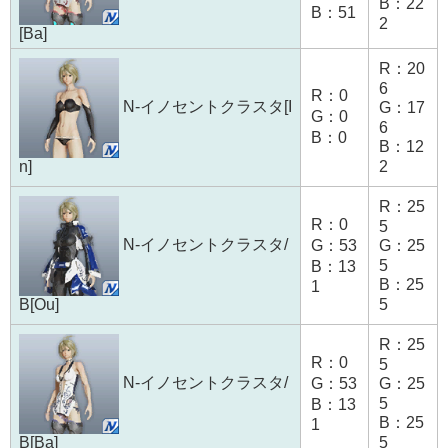
B：22
B：51
2
[Ba]
R：20
6
R：0
N-イノセントクラスタ[I
G：17
G：0
6
B：0
B：12
n]
2
R：25
R：0
5
N-イノセントクラスタ/
G：53
G：25
5
B：13
B：25
1
B[Ou]
5
R：25
R：0
5
N-イノセントクラスタ/
G：53
G：25
5
B：13
B：25
1
B[Ba]
5