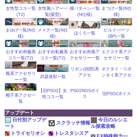
瞳パターン一覧
まつげ一覧(N仕
女性型コス一覧
女性風ヘアー一
(N仕様)
様)
(T2)
覧(髪型)
ビルドパーツ
まゆげ一覧(N仕
メイク一覧(N仕
ほくろ一覧
(BP)一覧
様)
様)
おすすめ和風ア
エクステ系アク
おすすめ和服系
おすすめ私服系
クセサリー一覧
セサリー一覧
コス一覧(T2)
コス一覧(T2)
リボン(頭部)系
ネクタイ・リボ
靴系アクセサリ
アクセ
ンタイ系アクセ
武器迷彩一覧
ー一覧
【旧PSO2】女
PSO2NGSボイ
旧PSO2ボイス
帽子系アクセ一
ス
性コス一覧
覧
アップデート
日付別アップデ
今日のルシエ
スクラッチ情報
ート
ル探索攻略
トライセリオシ
トレスタシスア
EX特殊能力一