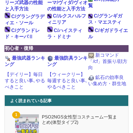
リーズ武器の性能
ーマ/ヴィダ/ヴィオ
覧
と入手方法
の性能と入手方法
C/ルクスハルフ
C/グランギガ
C/グラングラデ
ィニリア
ス・マエスティ
ィエ・ソール
C/グランドレ
C/ハイスティ
C/ギガドライエ
ド・キーパⅡ
ラ・ドミナ
ル
初心者・復帰
新コマンド
最強武器ランキ
最強防具ランキ
「/cf」首振り/顔方
ング
ング
向
【デイリー】毎日
【ウィークリー】
鉱石の効率良
すると良い事､やる
毎週すると良い事､
い集め方・群生地
べきこと
やるべきこと
よく読まれている記事
PSO2NGS女性型コスチューム一覧ま
とめ(体型タイプ2)