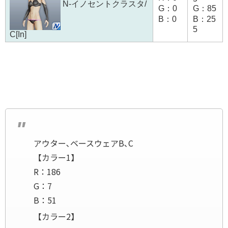
N-イノセントクラスタ/
G：0
G：85
B：0
B：25
5
C[In]
アウター､ベースウェアB､C
【カラー1】
R：186
G：7
B：51
【カラー2】