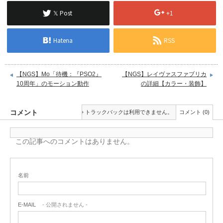
𝕏 Post
+1
Hatena
RSS
【NGS】Mo「待機：『PSO2』
【NGS】レイヴァスファブリカ
10周年」のモーション動作
の詳細【カラー・装飾】
コメント
トラックバックは利用できません。
コメント (0)
この記事へのコメントはありません。
名前
E-MAIL
- 公開されません -