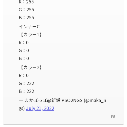
R：255
G：255
B：255
インナーC
【カラー1】
R：0
G：0
B：0
【カラー2】
R：0
G：222
B：222
— まかぽっぽ@新垢 PSO2NGS (@maka_n
gs)
July 21, 2022