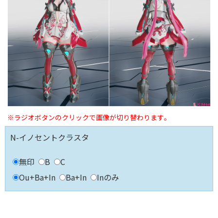
※ラジオボタンのクリックで画像が切り替わります｡
N-イノセントクラスタ
無印
B
C
Ou+Ba+In
Ba+In
Inのみ