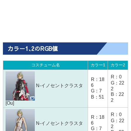
カラー1､2のRGB値
コスチューム名
カラー1
カラー2
R：0
R：18
G：22
6
N-イノセントクラスタ
2
G：7
B：22
B：51
2
[Ou]
R：0
R：18
G：22
6
N-イノセントクラスタ
2
G：7