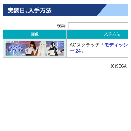
実装日､入手方法
検索:
画像
入手方法
画像
入手方法
ACスクラッチ「
モディッシ
ー’24
」
(C)SEGA