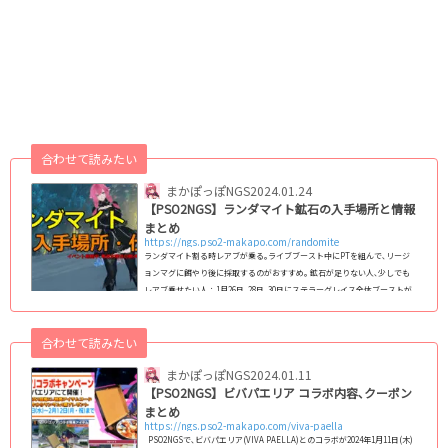
合わせて読みたい
まかぽっぽNGS
2024.01.24
【PSO2NGS】ランダマイト鉱石の入手場所と情報
まとめ
https://ngs.pso2-makapo.com/randomite
ランダマイト割る時レアブが乗る｡ライブブースト中にPTを組んで､リージ
ョンマグに餌やり後に採取するのがおすすめ｡ 鉱石が足りない人､少しでも
レアブ乗せたい人：1月26日､28日､30日にステラーグレイス全体ブーストが
掛かっているので該当日に回収｡ まとめてやりたい人､面倒な人：1月25日､2
7日､29日にステラーグレイスと一緒に回収｡ PSO2:NGS(ニュージェネシス)
合わせて読みたい
のランダマイト鉱石の情報まとめ｡他の鉱石とは違う特殊な鉱石で､1個壊す
だけでランダムな鉱石が大量に手に入ります｡ 特定のイベント期間限定で登
まかぽっぽNGS
2024.01.11
場するランダマ...
【PSO2NGS】ビバパエリア コラボ内容､クーポン
まとめ
https://ngs.pso2-makapo.com/viva-paella
PSO2NGSで､ビバパエリア(VIVA PAELLA)とのコラボが2024年1月11日(木)