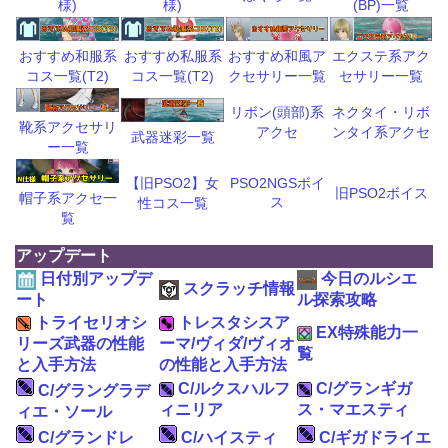
(BP)一覧
様)
様)
おすすめ和風ア
エクステ系アク
おすすめ和服系
おすすめ私服系
クセサリー一覧
セサリー一覧
コス一覧(T2)
コス一覧(T2)
リボン(頭部)系
ネクタイ・リボ
靴系アクセサリ
アクセ
ンタイ系アクセ
武器迷彩一覧
ー一覧
【旧PSO2】女
PSO2NGSボイ
旧PSO2ボイス
帽子系アクセ一
ス
性コス一覧
覧
アップデート
日付別アップデ
今日のルシエ
スクラッチ情報
ート
ル探索攻略
トライセリオシ
トレスタシスア
EX特殊能力一
リーズ武器の性能
ーマ/ヴィダ/ヴィオ
覧
と入手方法
の性能と入手方法
C/ルクスハルフ
C/グランギガ
C/グラングラデ
ィニリア
ス・マエスティ
ィエ・ソール
C/グランドレ
C/ハイスティ
C/ギガドライエ