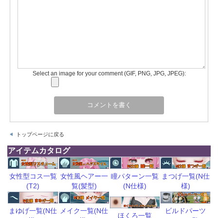
Select an image for your comment (GIF, PNG, JPG, JPEG):
トップページに戻る
アイテムカタログ
瞳パターン一覧
まつげ一覧(N仕
女性型コス一覧
女性風ヘアー一
(N仕様)
様)
(T2)
覧(髪型)
ビルドパーツ
まゆげ一覧(N仕
メイク一覧(N仕
ほくろ一覧