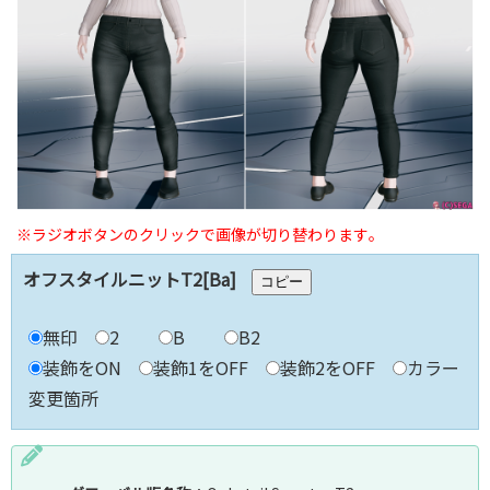
※ラジオボタンのクリックで画像が切り替わります｡
オフスタイルニットT2[Ba]
コピー
無印
2
B
B2
装飾をON
装飾1をOFF
装飾2をOFF
カラー
変更箇所