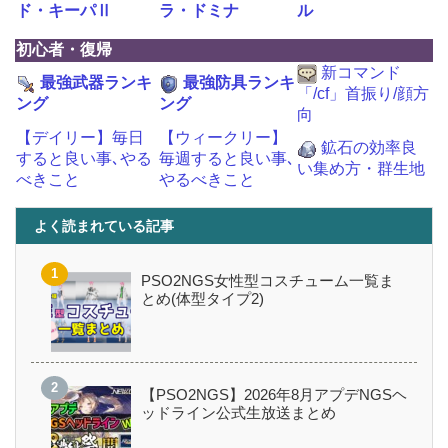
ド・キーパⅡ
ラ・ドミナ
ル
初心者・復帰
新コマンド
最強武器ランキ
最強防具ランキ
「/cf」首振り/顔方
ング
ング
向
【デイリー】毎日
【ウィークリー】
鉱石の効率良
すると良い事､やる
毎週すると良い事､
い集め方・群生地
べきこと
やるべきこと
よく読まれている記事
PSO2NGS女性型コスチューム一覧ま
とめ(体型タイプ2)
【PSO2NGS】2026年8月アプデNGSヘ
ッドライン公式生放送まとめ