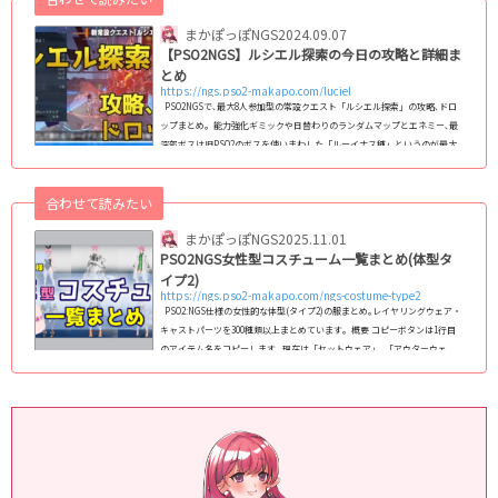
まかぽっぽNGS
2024.09.07
【PSO2NGS】ルシエル探索の今日の攻略と詳細ま
とめ
https://ngs.pso2-makapo.com/luciel
PSO2NGSで､最大8人参加型の常設クエスト「ルシエル探索」の攻略､ドロ
ップまとめ｡ 能力強化ギミックや日替わりのランダムマップとエネミー､最
深部ボスは旧PSO2のボスを使いまわした「ルーイナス種」というのが最大
の特徴｡毎日AM4時にクエストが更新される｡ 今日のルシエル探索：11月19
日(火)今日のルシエル探索 最深部ボス：ルイノ・リンガーダ 主なプレイヤ
合わせて読みたい
ーバフ(能力強化)：一定間隔毎追撃系 トライアル：ギルーヴァ (adsbygoog
le = window.adsbygoogle || ).push({}); 今日のクエスト概要と謎解きパズ
まかぽっぽNGS
2025.11.01
ルギ...
PSO2NGS女性型コスチューム一覧まとめ(体型タ
イプ2)
https://ngs.pso2-makapo.com/ngs-costume-type2
PSO2:NGS仕様の女性的な体型(タイプ2)の服まとめ｡レイヤリングウェア・
キャストパーツを300種類以上まとめています｡ 概要 コピーボタンは1行目
のアイテム名をコピーします｡ 現在は「セットウェア」､「アウターウェ
ア」､「ベースウェア」､「インナーウェア」､「キャストパーツ」に対応｡
フルセットウェアへの対応は検討中です｡ コスチューム名をクリックする
と､その衣装の「カラーバリエーション」､「装飾の非表示箇所」､「カラー
変更箇所」が確認できる詳細なページに飛びます｡ (adsbygoogle = windo
w.adsby...