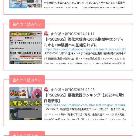
から開催中｡本格パエリアをご自宅で！宅配パエリアサービスとして15周年
となるビバパエリアとのコラボ｡ コラボの詳細や割引クーポン､ゲーム内で
使える特典アイテムの内容をまとめていきます｡ PSO2NGS×ビバパエリア
コラボ取り扱い店舗 コラボ対象店舗は全国のビパパエリアです｡店舗検索
合わせて読みたい
は上記リンク先をご覧ください｡ ビバパエリア 割引クーポン ※ネット注
文時限定 クーポン ク...
まかぽっぽNGS
2024.01.11
【PSO2NGS】強化大成功+100%期間中!エンディ
ミオを+80装備への圧縮忘れずに
https://ngs.pso2-makapo.com/enhancement-success-100
PSO2NGSで､1月31日 定期メンテまで装備の強化期間(報酬期間)が開催中で
す! 装備強化期間の報酬内容 超・アイテム強化応援キャンペーンとして､以
下のブーストを実施｡ すべての装備に対して プリセット強化成功率+10% 特
殊能力追加成功率+10% 強化大成功率+90% 限界突破消費N-メセタ50%オフ
マルチウェポン化消費N-メセタ75%オフ (adsbygoogle = window.adsb
合わせて読みたい
ygoogle || ).push({});シーズナルPt交換で+80限界突破済み装備を交換 シ
ーズナ...
まかぽっぽNGS
2026.08.09
【PSO2NGS】最強武器ランキング【2026年8月9
日最新版】
https://ngs.pso2-makapo.com/strongest-weapon-ranking
PSO2NGSで､最強武器の現環境最新版をランキング形式で一覧まとめ｡詳し
いシミュレート条件は記事の下の方に記載｡ 最強武器ランキング 個人的総
合評価1位 ★15 カイズシリーズ&LG5 レアレンス シリーズ マイショップ取
引可能です｡ 3位 ★15 ショウゲンセイシリーズ マイショップ取引可能で
す｡ コウゲンセイ→ショウゲンセイ→???のアップグレード武器。この武器
合わせて読みたい
からの特殊能力移植はパスが不要。 &nb...