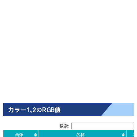
カラー1､2のRGB値
検索:
画像
名称
コ