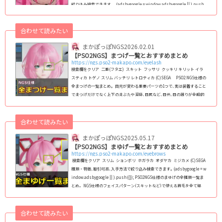
絞り込み検索できます｡ (adsbygoogle = window.adsbygoogle || ).push
({}); PSO2:NGS仕様の全瞳パターンのまとめ｡NGS仕様のフェイスパターン
(スキットなど)で､男女/人型/キャスト共通で使える瞳を全て掲載｡ 2024年最
合わせて読みたい
新版で､1月1日現在､全124種類実装｡顔の中では瞳が変わる最重要パーツなの
で､変えることで顔全体の印象がガラっと変わりま...
まかぽっぽNGS
2026.02.01
【PSO2NGS】まつげ一覧とおすすめまとめ
https://ngs.pso2-makapo.com/eyelash
検索欄をクリア 二重(フタエ) スキット フッサリ クッキリ キリット イラ
スティカ トゲノ スリム バッチリ レトロティカ (C)SEGA PSO2:NGS仕様の
全まつげの一覧まとめ｡ 目元が変わる重要パーツの1つで､実は装着すること
でまつげだけでなく上下のまぶたや涙袋､目尻など､目元､目の周りが全般的
に変化します｡ NGS仕様のフェイスパターン(スキットなど)で使えるまつげ
を2024年8月11日現在､全145種類全て掲載｡種族や性別を問わずに使えま
す｡ (adsb...
合わせて読みたい
まかぽっぽNGS
2025.05.17
【PSO2NGS】まゆげ一覧とおすすめまとめ
https://ngs.pso2-makapo.com/eyebrows
検索欄をクリア スリム ションボリ ホガラカ オダヤカ ミジカメ (C)SEGA
種類・特徴､取引可否､入手方法で絞り込み検索できます｡ (adsbygoogle = w
indow.adsbygoogle || ).push({}); PSO2NGS仕様のまゆげの全種類一覧ま
とめ｡ NGS仕様のフェイスパターン(スキットなど)で使える眉毛を全て掲
載｡種族や性別を問わずに使えます｡2024年1月1日現在､全118種類実装｡ おす
すめの最強まゆげランキング1位：ヨースミまゆ ヨースミまゆは優しい・
弱気な感じの雰囲気にしやすいです｡ &...
合わせて読みたい