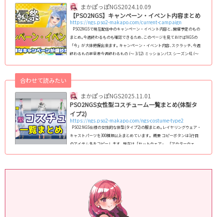
まかぽっぽNGS
2024.10.09
【PSO2NGS】キャンペーン・イベント内容まとめ
https://ngs.pso2-makapo.com/current-campaign
PSO2NGSで現在配信中のキャンペーン・イベント内容と､開催予定のもの
まとめ｡今週終わるものも確認できるため､このページを見ておけばNGSの
「今」が大体把握出来ます｡ キャンペーン・イベント内容､スクラッチ､今週
終わるもの早見表今週終わるもの (～ 3/12) ミッションパス シーズン41 (～
3/12) 西クヴァリス走破 ソロ/クラス総合 ● ※西クヴァリス来週も継続する
もの 「ヒロアライありがとう」のキーワード (～ 3/19) WebMoney 第69弾
(～ 3/24) 武器迷彩ラインナップ更新 (～ 4/2) レアドロップ倍率+100% (～ 4/
合わせて読みたい
2) ...
まかぽっぽNGS
2025.11.01
PSO2NGS女性型コスチューム一覧まとめ(体型タ
イプ2)
https://ngs.pso2-makapo.com/ngs-costume-type2
PSO2:NGS仕様の女性的な体型(タイプ2)の服まとめ｡レイヤリングウェア・
キャストパーツを300種類以上まとめています｡ 概要 コピーボタンは1行目
のアイテム名をコピーします｡ 現在は「セットウェア」､「アウターウェ
ア」､「ベースウェア」､「インナーウェア」､「キャストパーツ」に対応｡
フルセットウェアへの対応は検討中です｡ コスチューム名をクリックする
と､その衣装の「カラーバリエーション」､「装飾の非表示箇所」､「カラー
変更箇所」が確認できる詳細なページに飛びます｡ (adsbygoogle = windo
w.adsby...