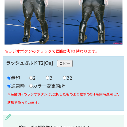
※ラジオボタンのクリックで画像が切り替わります｡
ラッシュガルドT2[Ou]
コピー
無印
2
B
B2
通常時
カラー変更箇所
※装飾OFFのラジオボタンは､選択したものより左側のOFFも同時適用した
状態で作っています｡