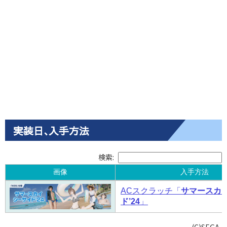
実装日､入手方法
検索:
画像
入手方法
画像
入手方法
ACスクラッチ「
サマースカ
ド’24
」
(C)SEGA