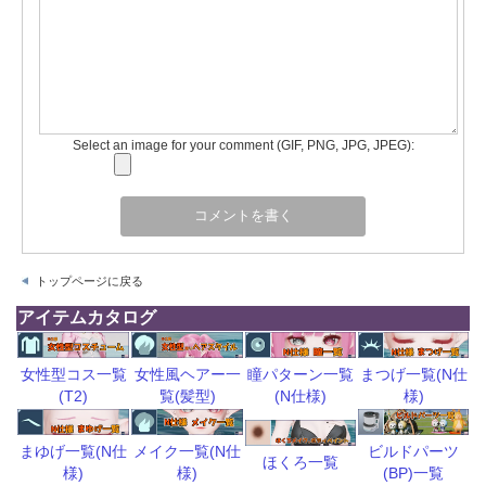
Select an image for your comment (GIF, PNG, JPG, JPEG):
トップページに戻る
アイテムカタログ
瞳パターン一覧
まつげ一覧(N仕
女性型コス一覧
女性風ヘアー一
(N仕様)
様)
(T2)
覧(髪型)
ビルドパーツ
まゆげ一覧(N仕
メイク一覧(N仕
ほくろ一覧
(BP)一覧
様)
様)