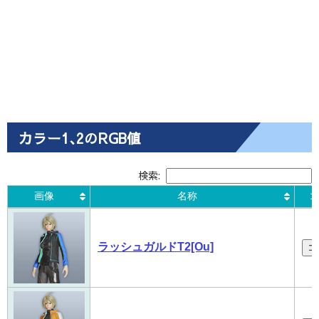
カラー1､2のRGB値
検索:
画像
名称
コ
画像
名称
コ
ラッシュガルドT2[Ou]
コ