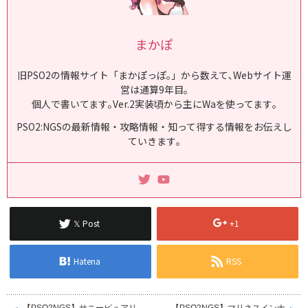
まかぽ
旧PSO2の情報サイト「まかぽっぽ｡」から数えて､Webサイト運
営は通算9年目｡
個人で書いてます｡Ver.2実装頃から主にWaを使ってます｡
PSO2:NGSの最新情報・攻略情報・知って得する情報をお伝えし
ていきます｡
𝕏 Post
+1
Hatena
RSS
【PSO2NGS】サニーピュアリ
【PSO2NGS】マリネスインナ