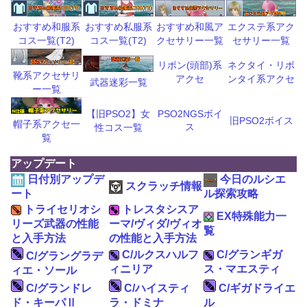
おすすめ和風ア
エクステ系アク
おすすめ和服系
おすすめ私服系
クセサリー一覧
セサリー一覧
コス一覧(T2)
コス一覧(T2)
リボン(頭部)系
ネクタイ・リボ
靴系アクセサリ
アクセ
ンタイ系アクセ
武器迷彩一覧
ー一覧
【旧PSO2】女
PSO2NGSボイ
旧PSO2ボイス
帽子系アクセ一
ス
性コス一覧
覧
アップデート
日付別アップデ
今日のルシエ
スクラッチ情報
ート
ル探索攻略
トライセリオシ
トレスタシスア
EX特殊能力一
リーズ武器の性能
ーマ/ヴィダ/ヴィオ
覧
と入手方法
の性能と入手方法
C/ルクスハルフ
C/グランギガ
C/グラングラデ
ィニリア
ス・マエスティ
ィエ・ソール
C/グランドレ
C/ハイスティ
C/ギガドライエ
ド・キーパⅡ
ラ・ドミナ
ル