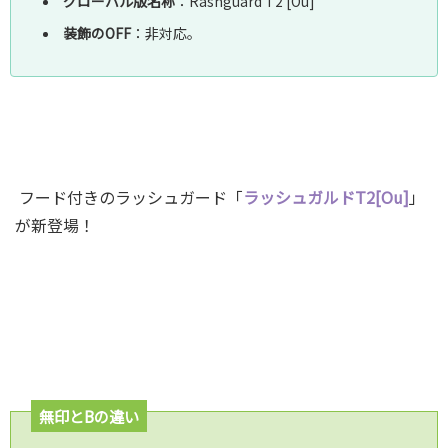
グローバル版名称
：Rashguard T2 [Ou]
装飾のOFF
：非対応｡
フード付きのラッシュガード「
ラッシュガルドT2[Ou]
」
が新登場！
無印とBの違い