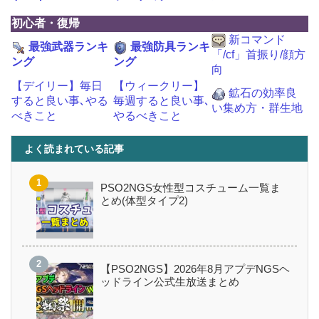
初心者・復帰
新コマンド
最強武器ランキ
最強防具ランキ
「/cf」首振り/顔方
ング
ング
向
【デイリー】毎日
【ウィークリー】
鉱石の効率良
すると良い事､やる
毎週すると良い事､
い集め方・群生地
べきこと
やるべきこと
よく読まれている記事
PSO2NGS女性型コスチューム一覧ま
とめ(体型タイプ2)
【PSO2NGS】2026年8月アプデNGSヘ
ッドライン公式生放送まとめ