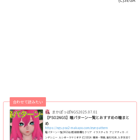
合わせて読みたい
まかぽっぽNGS
2025.07.01
【PSO2NGS】瞳パターン一覧とおすすめの瞳まと
め
https://ngs.pso2-makapo.com/eye-pattern
瞳パターン一覧(NGS仕様)検索欄をクリア イラスティカ アニマティカ バ
ンデシニー ルシオーラヤミオチ (C)SEGA 種類・特徴､取引可否､入手方法で