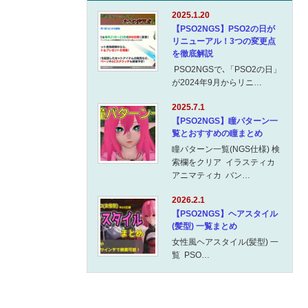
2025.1.20
【PSO2NGS】PSO2の日が
リニューアル！3つの変更点
を徹底解説
PSO2NGSで､「PSO2の日」
が2024年9月からリニ…
2025.7.1
【PSO2NGS】瞳パターン一
覧とおすすめの瞳まとめ
瞳パターン一覧(NGS仕様) 検
索欄をクリア イラスティカ
アニマティカ バン…
2026.2.1
【PSO2NGS】ヘアスタイル
(髪型) 一覧まとめ
女性風ヘアスタイル(髪型) 一
覧 PSO…