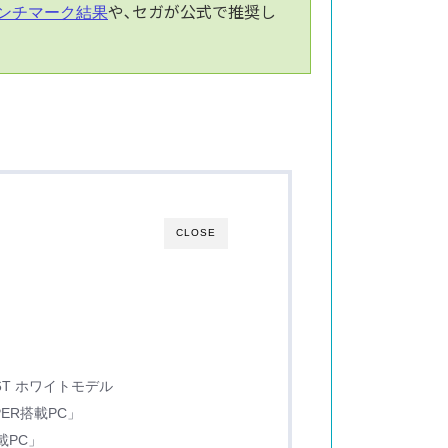
や､セガが公式で推奨し
ベンチマーク結果
CLOSE
」
G6T ホワイトモデル
PER搭載PC」
載PC」