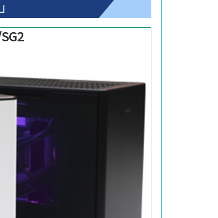
C」
/SG2