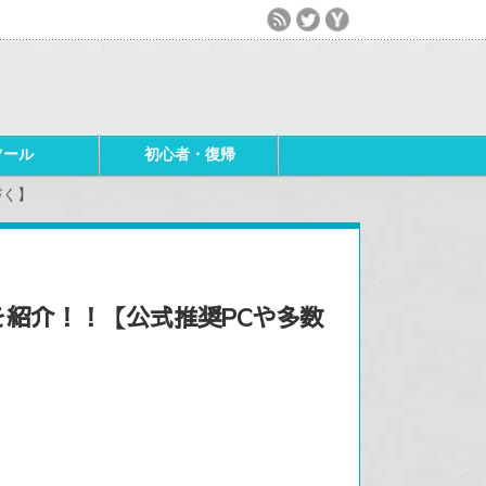
ツール
初心者・復帰
づく】
Cを紹介！！【公式推奨PCや多数