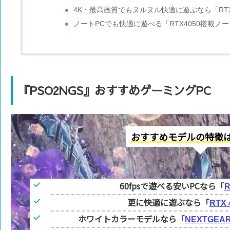
4K・最高画質でもヌルヌル快適に遊ぶなら「RTX 
ノートPCでも快適に遊べる「RTX4050搭載ノー
『PSO2NGS』おすすめゲーミングPC
おすすめモデルの特徴
60fpsで遊べる安いPCなら「
R
更に快適に遊ぶなら「
RTX 
ホワイトカラーモデルなら「
NEXTGEA