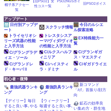
【旧PSO2】女
PSO2NGSボイ
旧PSO2ボイス
帽子系アクセ一
ス
性コス一覧
覧
アップデート
日付別アップデ
今日のルシエ
スクラッチ情報
ート
ル探索攻略
トライセリオシ
トレスタシスア
EX特殊能力一
リーズ武器の性能
ーマ/ヴィダ/ヴィオ
覧
と入手方法
の性能と入手方法
C/ルクスハルフ
C/グランギガ
C/グラングラデ
ィニリア
ス・マエスティ
ィエ・ソール
C/グランドレ
C/ハイスティ
C/ギガドライエ
ド・キーパⅡ
ラ・ドミナ
ル
初心者・復帰
新コマンド
最強武器ランキ
最強防具ランキ
「/cf」首振り/顔方
ング
ング
向
【デイリー】毎日
【ウィークリー】
鉱石の効率良
すると良い事､やる
毎週すると良い事､
い集め方・群生地