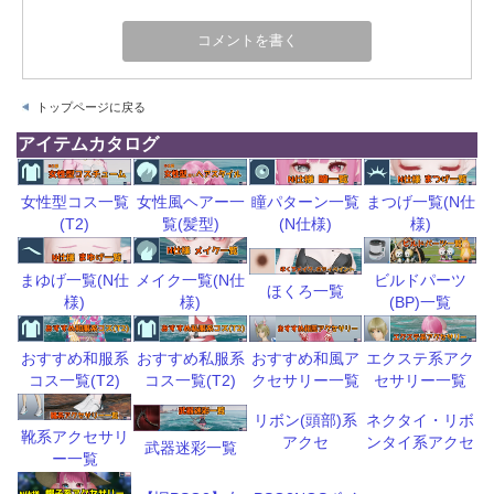
トップページに戻る
アイテムカタログ
瞳パターン一覧
まつげ一覧(N仕
女性型コス一覧
女性風ヘアー一
(N仕様)
様)
(T2)
覧(髪型)
ビルドパーツ
まゆげ一覧(N仕
メイク一覧(N仕
ほくろ一覧
(BP)一覧
様)
様)
おすすめ和風ア
エクステ系アク
おすすめ和服系
おすすめ私服系
クセサリー一覧
セサリー一覧
コス一覧(T2)
コス一覧(T2)
リボン(頭部)系
ネクタイ・リボ
靴系アクセサリ
アクセ
ンタイ系アクセ
武器迷彩一覧
ー一覧