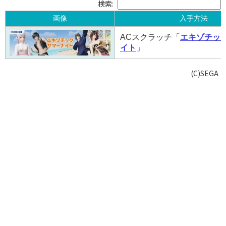
検索:
画像
入手方法
画像
入手方法
ACスクラッチ「
エキゾチッ
イト
」
(C)SEGA