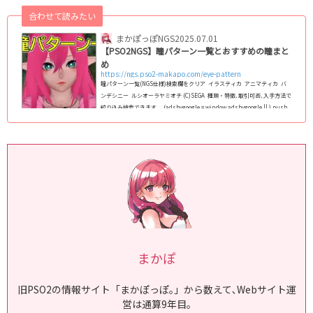
合わせて読みたい
まかぽっぽNGS
2025.07.01
【PSO2NGS】瞳パターン一覧とおすすめの瞳まと
め
https://ngs.pso2-makapo.com/eye-pattern
瞳パターン一覧(NGS仕様)検索欄をクリア イラスティカ アニマティカ バ
ンデシニー ルシオーラヤミオチ (C)SEGA 種類・特徴､取引可否､入手方法で
絞り込み検索できます｡ (adsbygoogle = window.adsbygoogle || ).push
({}); PSO2:NGS仕様の全瞳パターンのまとめ｡NGS仕様のフェイスパターン
(スキットなど)で､男女/人型/キャスト共通で使える瞳を全て掲載｡ 2024年最
新版で､1月1日現在､全124種類実装｡顔の中では瞳が変わる最重要パーツなの
で､変えることで顔全体の印象がガラっと変わりま...
まかぽ
旧PSO2の情報サイト「まかぽっぽ｡」から数えて､Webサイト運
営は通算9年目｡