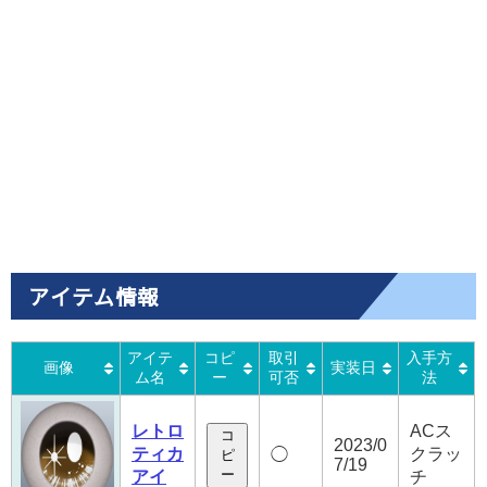
アイテム情報
アイテ
コピ
取引
入手方
画像
実装日
ム名
ー
可否
法
レトロ
ACス
コ
2023/0
ティカ
クラッ
◯
ピ
7/19
ー
アイ
チ