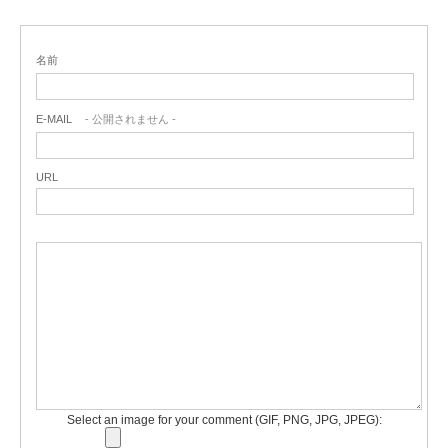
名前
E-MAIL
- 公開されません -
URL
Select an image for your comment (GIF, PNG, JPG, JPEG):