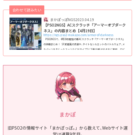
た「ドルズ・ラッピー」がゲーム内に実装｡ 恒常的な新実装としては､デュ
合わせて読みたい
エルクエストや全武器の潜在Lv.6が解放されます｡ 4月19日のアプデ内容全武
器の潜在能力 Lv.6が解放 全武器の潜在能力 Lv.6が...
まかぽっぽNGS
2023.04.19
【PSO2NGS】ACスクラッチ「アーマーオブダーク
ネス」の内容まとめ【4月19日】
https://ngs.pso2-makapo.com/armor-of-darkness
PSO2NGSで、4月19日配信の新ACスクラッチ『アーマーオブダークネス』
の詳細まとめ！ SF武者風の衣装や､タイトなシルエットのバトルウェア､メ
カパーツをまとったスーツなどがタイプ1と2(男女用)それぞれに配信。ロビ
アク887「砂遊び」や､待機､移動､グライドモーションの光翼が登場｡ アーマ
ーオブダークネスArmor of Darkness = 暗闇の鎧。邪悪な鎧｡配信期間2023
年4月19日 ～ 5月24日 定期メンテまで ラインナップ一覧(アイテムカタロ
グ)(C)SEGA 回数ボーナス一覧1周...
まかぽ
旧PSO2の情報サイト「まかぽっぽ｡」から数えて､Webサイト運
営は通算9年目｡