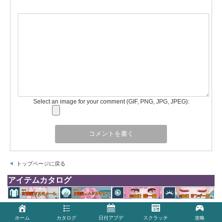
Select an image for your comment (GIF, PNG, JPG, JPEG):
トップページに戻る
アイテムカタログ
瞳パターン一覧
まつげ一覧(N仕
女性型コス一覧
女性風ヘアー一
(N仕様)
様)
(T2)
覧(髪型)
ホーム
カタログ
日付アプデ
スクラッチ
攻略