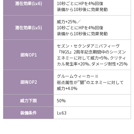
潜在効果(Lv.6)
10秒ごとにHPを4%回復
装備から10秒後に効果発動
威力+25%／
潜在効果(Lv.5)
10秒ごとにHPを4%回復
装備から10秒後に効果発動
セズン・セクンダアニバフィーヴ
『NGS』2周年記念期間中のシーズン
固有OP1
エネミーに対して威力+5%､クリティ
カル発生率+20%､ダメージ耐性+25%
グルームウィーカーⅡ
固有OP2
弱点属性が”闇”のエネミーに対して
威力+4.0%
威力下限
50%
装備条件
Lv.63