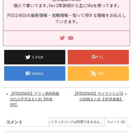
個人で書いてます｡Ver.2実装頃から主にWaを使ってます｡
PSO2:NGSの最新情報・攻略情報・知って得する情報をお伝えし
ていきます｡
𝕏 Post
+1
Hatena
RSS
【PSO2NGS】デフィ系特殊能
【PSO2NGS】サイヴァリエT2
力の入手方法まとめ【特攻
の詳細まとめ【SF武者服】
OP】
コメント
トラックバックは利用できません。
コメント (2)