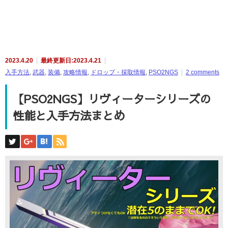
2023.4.20
最終更新日:2023.4.21
入手方法
,
武器
,
装備
,
攻略情報
,
ドロップ・採取情報
,
PSO2NGS
2 comments
【PSO2NGS】リヴィーターシリーズの
性能と入手方法まとめ