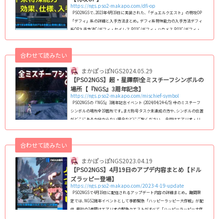
https://ngs.pso2-makapo.com/dfi-op
PSO2NGSで､2023年4月19日に実装された､「デュエルクエスト」の特攻OP
「デフィ」系の詳細と入手方法まとめ｡ デフィ系特殊能力の入手方法デフィ
系OP入手方法C/デフィ・セイレス P.01C/デフィ・ハウメス P.01C/デフィ・
エリシス P.014/19 ～ 6/7 ハッピーラッピー大作戦でドロップ4/26 ～ 5/10 湿
原の迎撃戦でドロップ5/10 ～ 5/24 荒野の迎撃戦でドロップ5/24 ~ 6/7 天意
合わせて読みたい
無法のエネミー討伐'23でドロップ4/19 ～ 6/7 シェミーのシーズナルポイン
ト交換 10個まで5/10 ～ 6/7 シェミーのシーズナルポイント交換 30個...
まかぽっぽNGS
2024.05.29
【PSO2NGS】超・星譚祭!全ミスチーフシンボルの
場所【『NGS』3周年記念】
https://ngs.pso2-makapo.com/mischief-symbol
PSO2NGSの『NGS』3周年記念イベント (2024/04/24~6/5) 中のミスチーフ
シンボルの場所全19箇所です｡まだ称号タスク未達成の方や､シンボルの位置
がどこにあるか分からない場合などにご覧ください｡ 今回はエアリオ・リ
テム・クヴァリス・スティアリージョンの各リージョンにあり､各探索セク
ションにそれぞれ1個ずつ､計19個あります｡（ハルフィリア湖・マクアド下
合わせて読みたい
層・レイヨルド峡江含む） 6月5日の定期メンテナンスまでに合計4個アクセ
スすることで【『NGS』3周年記念】シンボルマニア達成となり､称号名「一
まかぽっぽNGS
2023.04.19
緒」...
【PSO2NGS】4月19日のアプデ内容まとめ【ドル
ズラッピー登場】
https://ngs.pso2-makapo.com/2023-4-19-update
PSO2NGSで4月19日に配信されるアップデート内容の詳細まとめ｡ 期間限
定では､NGS2周年イベントとして季節緊急「ハッピーラッピー大作戦」が配
信｡最初の1週間はエアリオの緊急クエストがすべて「ハッピーラッピー大作
戦」になるため注意｡ また､ラッピーデザインコンテストで優秀賞に選ばれ