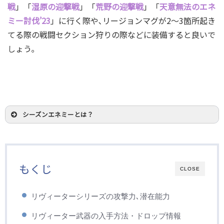
戦
」「
湿原の迎撃戦
」「
荒野の迎撃戦
」「
天意無法のエネ
ミー討伐’23
」に行く際や､リージョンマグが2～3箇所起き
てる際の戦闘セクション狩りの際などに装備すると良いで
しょう｡
シーズンエネミーとは？
もくじ
CLOSE
リヴィーターシリーズの攻撃力､潜在能力
リヴィーター武器の入手方法・ドロップ情報