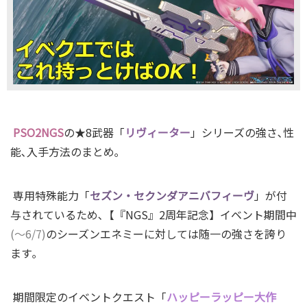
PSO2NGS
の★8武器「
リヴィーター
」シリーズ
の強さ､性
能､入手方法のまとめ｡
専用特殊能力「
セズン・セクンダアニバフィーヴ
」が付
与されているため､【『NGS』2周年記念】イベント期間中
(～6/7)
のシーズンエネミーに対しては随一の強さを誇り
ます｡
期間限定のイベントクエスト「
ハッピーラッピー大作