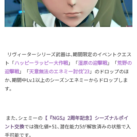
リヴィーターシリーズ武器は､期間限定のイベントクエス
ト「
ハッピーラッピー大作戦
」「
湿原の迎撃戦
」「
荒野の
迎撃戦
」「
天意無法のエネミー討伐’23
」
のドロップのほ
か､期間中Lv.1以上のシーズンエネミーからドロップしま
す｡
また､シェミーの
【『NGS』2周年記念】シーズナルポイ
ント交換
では強化値+51､潜在能力5が解放済みの状態で入
手可能です｡