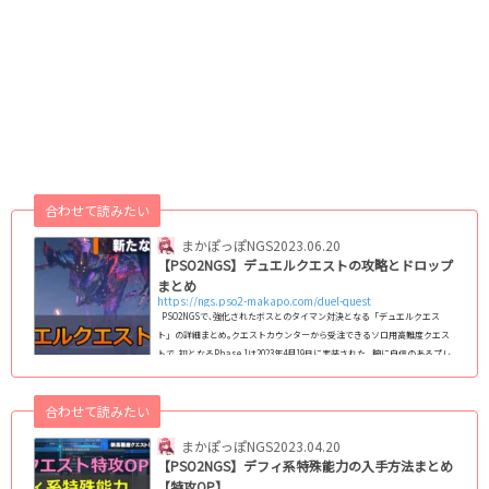
合わせて読みたい
まかぽっぽNGS
2023.06.20
【PSO2NGS】デュエルクエストの攻略とドロップ
まとめ
https://ngs.pso2-makapo.com/duel-quest
PSO2NGSで､強化されたボスとのタイマン対決となる「デュエルクエス
ト」の詳細まとめ｡クエストカウンターから受注できるソロ用高難度クエス
トで､初となるPhase.1は2023年4月19日に実装された｡ 腕に自信のあるプレ
イヤーのためのコンテンツですが､専用のOP(いわゆる特攻OP)を付けた武
器､防具を用意することで大幅に有利になる｡ 常設クエストで､期間がなく恒
合わせて読みたい
常的に設置されています｡ デュエル：Phase.3の概要 デュエルクエスト デ
ュエル：Phase.3リージョンマグ乗らない制限時間10:00受注条件戦闘力3649
まかぽっぽNGS
2023.04.20
以上 ...
【PSO2NGS】デフィ系特殊能力の入手方法まとめ
【特攻OP】