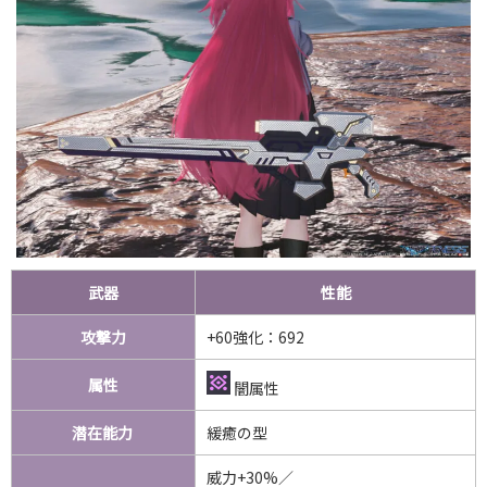
武器
性能
攻撃力
+60強化：692
属性
闇属性
潜在能力
緩癒の型
威力+30%／