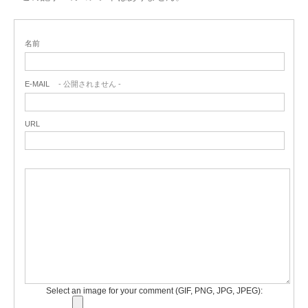
名前
E-MAIL
- 公開されません -
URL
Select an image for your comment (GIF, PNG, JPG, JPEG):