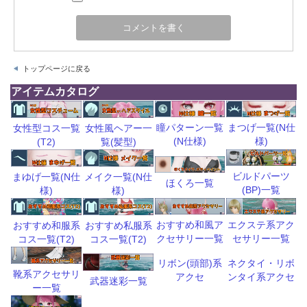
トップページに戻る
アイテムカタログ
瞳パターン一覧
まつげ一覧(N仕
女性型コス一覧
女性風ヘアー一
(N仕様)
様)
(T2)
覧(髪型)
ビルドパーツ
まゆげ一覧(N仕
メイク一覧(N仕
ほくろ一覧
(BP)一覧
様)
様)
おすすめ和風ア
エクステ系アク
おすすめ和服系
おすすめ私服系
クセサリー一覧
セサリー一覧
コス一覧(T2)
コス一覧(T2)
リボン(頭部)系
ネクタイ・リボ
靴系アクセサリ
アクセ
ンタイ系アクセ
武器迷彩一覧
ー一覧