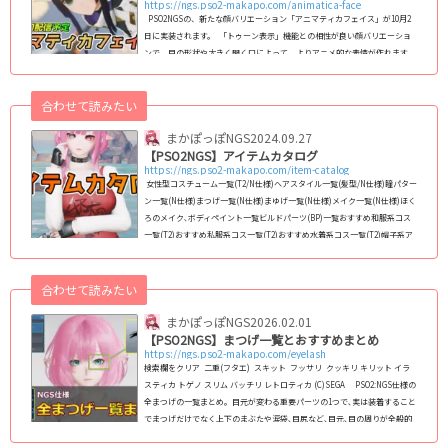
https://ngs.pso2-makapo.com/animatica-face
PSO2NGSの、新たな顔バリエーション「アニマティカフェイス」が10月2
日に実装されます。 「トゥーン表示」機能との相性が良い顔バリエーショ
ンで、目の形状や大きく開く口によって、よりアニメ的な表情が作れます｡
キャラクリの幅が更に広がるので､実装が楽しみですね｡ アニマティカフェ
イスは､10月2日から全ユーザーが無料で使えるようになる予定です。 【最
合わせて読みたい
新情報】アニマティカフェイス ：10月2日配信予定 生放送内にて先行公開
された「アニマティカフェイス」の公式PVです｡10...
まかぽっぽNGS
2024.09.27
【PSO2NGS】アイテムカタログ
https://ngs.pso2-makapo.com/item-catalog
女性型コスチューム一覧(T2/N仕様)ヘアスタイル一覧(髪型/N仕様)瞳パター
ン一覧(N仕様)まつげ一覧(N仕様)まゆげ一覧(N仕様)メイク一覧(N仕様)ほく
ろのメイク､ボディペイント一覧ビルドパーツ(BP)一覧おすすめ和服系コス
一覧(T2)おすすめ私服系コス一覧(T2)おすすめ水着系コス一覧(T2)帽子系ア
クセサリー一覧おすすめ和風アクセサリー一覧エクステ系アクセサリー一覧
靴系アクセサリー一覧二重まぶた､アイラッシュ系アクセ一覧武器迷彩一覧
バイタルゲージデザイン一覧【旧PSO2】女性コス・レイヤリングウェア一
合わせて読みたい
覧リボン(頭部)系ア...
まかぽっぽNGS
2026.02.01
【PSO2NGS】まつげ一覧とおすすめまとめ
https://ngs.pso2-makapo.com/eyelash
検索欄をクリア 二重(フタエ) スキット フッサリ クッキリ キリット イラ
スティカ トゲノ スリム バッチリ レトロティカ (C)SEGA PSO2:NGS仕様の
全まつげの一覧まとめ｡ 目元が変わる重要パーツの1つで､実は装着すること
でまつげだけでなく上下のまぶたや涙袋､目尻など､目元､目の周りが全般的
に変化します｡ NGS仕様のフェイスパターン(スキットなど)で使えるまつげ