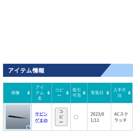
アイテム情報
アイ
コピ
取引
入手方
画像
テム
実装日
ー
可否
法
名
コ
2023/0
ACスク
サビシ
◯
ピ
1/11
ラッチ
ゲまゆ
ー