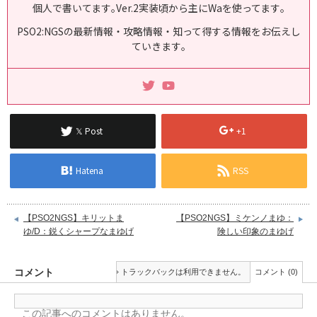
個人で書いてます｡Ver.2実装頃から主にWaを使ってます｡
PSO2:NGSの最新情報・攻略情報・知って得する情報をお伝えし
ていきます｡
𝕏 Post
+1
Hatena
RSS
【PSO2NGS】キリットま
【PSO2NGS】ミケンノまゆ：
ゆ/D：鋭くシャープなまゆげ
険しい印象のまゆげ
コメント
トラックバックは利用できません。
コメント (0)
この記事へのコメントはありません。