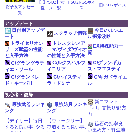
【旧PSO2】女
PSO2NGSボイ
旧PSO2ボイス
帽子系アクセ一
ス
性コス一覧
覧
アップデート
日付別アップデ
今日のルシエ
スクラッチ情報
ート
ル探索攻略
トライセリオシ
トレスタシスア
EX特殊能力一
リーズ武器の性能
ーマ/ヴィダ/ヴィオ
覧
と入手方法
の性能と入手方法
C/ルクスハルフ
C/グランギガ
C/グラングラデ
ィニリア
ス・マエスティ
ィエ・ソール
C/グランドレ
C/ハイスティ
C/ギガドライエ
ド・キーパⅡ
ラ・ドミナ
ル
初心者・復帰
新コマンド
最強武器ランキ
最強防具ランキ
「/cf」首振り/顔方
ング
ング
向
【デイリー】毎日
【ウィークリー】
鉱石の効率良
すると良い事､やる
毎週すると良い事､
い集め方・群生地