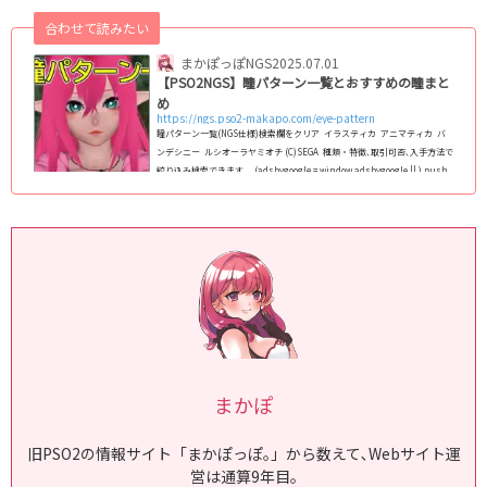
を2024年8月11日現在､全145種類全て掲載｡種族や性別を問わずに使えま
す｡ (adsb...
合わせて読みたい
まかぽっぽNGS
2025.07.01
【PSO2NGS】瞳パターン一覧とおすすめの瞳まと
め
https://ngs.pso2-makapo.com/eye-pattern
瞳パターン一覧(NGS仕様)検索欄をクリア イラスティカ アニマティカ バ
ンデシニー ルシオーラヤミオチ (C)SEGA 種類・特徴､取引可否､入手方法で
絞り込み検索できます｡ (adsbygoogle = window.adsbygoogle || ).push
({}); PSO2:NGS仕様の全瞳パターンのまとめ｡NGS仕様のフェイスパターン
(スキットなど)で､男女/人型/キャスト共通で使える瞳を全て掲載｡ 2024年最
新版で､1月1日現在､全124種類実装｡顔の中では瞳が変わる最重要パーツなの
で､変えることで顔全体の印象がガラっと変わりま...
まかぽ
旧PSO2の情報サイト「まかぽっぽ｡」から数えて､Webサイト運
営は通算9年目｡