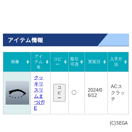
アイテム情報
アイ
コピ
取引
入手方
画像
テム
実装日
ー
可否
法
名
クッ
キリ
ACス
コ
スリ
2024/0
◯
クラッ
ピ
6/12
ムま
ー
チ
つげ/
E
(C)SEGA