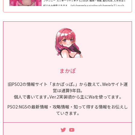
ンデシニー ルシオーラヤミオチ (C)SEGA 種類・特徴､取引可否､入手方法で
絞り込み検索できます｡ (adsbygoogle = window.adsbygoogle || ).push
({}); PSO2:NGS仕様の全瞳パターンのまとめ｡NGS仕様のフェイスパターン
(スキットなど)で､男女/人型/キャスト共通で使える瞳を全て掲載｡ 2024年最
新版で､1月1日現在､全124種類実装｡顔の中では瞳が変わる最重要パーツなの
で､変えることで顔全体の印象がガラっと変わりま...
まかぽ
旧PSO2の情報サイト「まかぽっぽ｡」から数えて､Webサイト運
営は通算9年目｡
個人で書いてます｡Ver.2実装頃から主にWaを使ってます｡
PSO2:NGSの最新情報・攻略情報・知って得する情報をお伝えし
ていきます｡