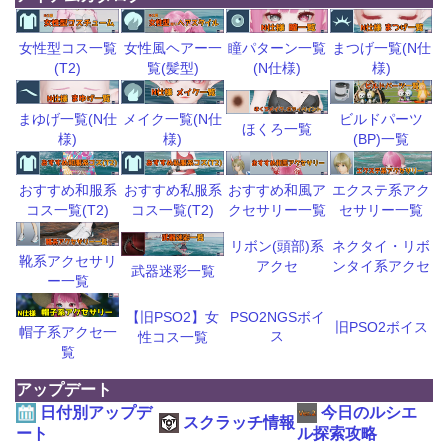
瞳パターン一覧
まつげ一覧(N仕
女性型コス一覧
女性風ヘアー一
(N仕様)
様)
(T2)
覧(髪型)
ビルドパーツ
まゆげ一覧(N仕
メイク一覧(N仕
ほくろ一覧
(BP)一覧
様)
様)
おすすめ和風ア
エクステ系アク
おすすめ和服系
おすすめ私服系
クセサリー一覧
セサリー一覧
コス一覧(T2)
コス一覧(T2)
リボン(頭部)系
ネクタイ・リボ
靴系アクセサリ
アクセ
ンタイ系アクセ
武器迷彩一覧
ー一覧
【旧PSO2】女
PSO2NGSボイ
旧PSO2ボイス
帽子系アクセ一
ス
性コス一覧
覧
アップデート
日付別アップデ
今日のルシエ
スクラッチ情報
ート
ル探索攻略