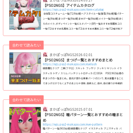
【PSO2NGS】アイテムカタログ
https://ngs.pso2-makapo.com/item-catalog
女性型コスチューム一覧(T2/N仕様)ヘアスタイル一覧(髪型/N仕様)瞳パター
ン一覧(N仕様)まつげ一覧(N仕様)まゆげ一覧(N仕様)メイク一覧(N仕様)ほく
ろのメイク､ボディペイント一覧ビルドパーツ(BP)一覧おすすめ和服系コス
一覧(T2)おすすめ私服系コス一覧(T2)おすすめ水着系コス一覧(T2)帽子系ア
クセサリー一覧おすすめ和風アクセサリー一覧エクステ系アクセサリー一覧
靴系アクセサリー一覧二重まぶた､アイラッシュ系アクセ一覧武器迷彩一覧
バイタルゲージデザイン一覧【旧PSO2】女性コス・レイヤリングウェア一
合わせて読みたい
覧リボン(頭部)系ア...
まかぽっぽNGS
2026.02.01
【PSO2NGS】まつげ一覧とおすすめまとめ
https://ngs.pso2-makapo.com/eyelash
検索欄をクリア 二重(フタエ) スキット フッサリ クッキリ キリット イラ
スティカ トゲノ スリム バッチリ レトロティカ (C)SEGA PSO2:NGS仕様の
全まつげの一覧まとめ｡ 目元が変わる重要パーツの1つで､実は装着すること
でまつげだけでなく上下のまぶたや涙袋､目尻など､目元､目の周りが全般的
に変化します｡ NGS仕様のフェイスパターン(スキットなど)で使えるまつげ
を2024年8月11日現在､全145種類全て掲載｡種族や性別を問わずに使えま
す｡ (adsb...
合わせて読みたい
まかぽっぽNGS
2025.07.01
【PSO2NGS】瞳パターン一覧とおすすめの瞳まと
め
https://ngs.pso2-makapo.com/eye-pattern
瞳パターン一覧(NGS仕様)検索欄をクリア イラスティカ アニマティカ バ