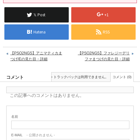
𝕏 Post
+1
Hatena
RSS
【PSO2NGS】アニマティカま
【PSO2NGS】ファレジーデリ
つげ/Eの見た目・詳細
ファまつげの見た目・詳細
コメント
トラックバックは利用できません。
コメント (0)
この記事へのコメントはありません。
名前
E-MAIL
- 公開されません -