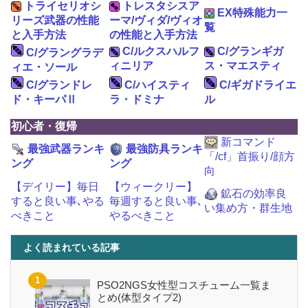
トライセリオシ
トレスタシスア
EX特殊能力一
リーズ武器の性能
ーマ/ヴィダ/ヴィオ
覧
と入手方法
の性能と入手方法
C/ルクスハルフ
C/グランギガ
C/グラングラデ
ィニリア
ス・マエスティ
ィエ・ソール
C/グランドレ
C/ハイスティ
C/ギガドライエ
ド・キーパⅡ
ラ・ドミナ
ル
初心者・復帰
新コマンド
最強武器ランキ
最強防具ランキ
「/cf」首振り/顔方
ング
ング
向
【デイリー】毎日
【ウィークリー】
鉱石の効率良
すると良い事､やる
毎週すると良い事､
い集め方・群生地
べきこと
やるべきこと
よく読まれている記事
PSO2NGS女性型コスチューム一覧ま
とめ(体型タイプ2)