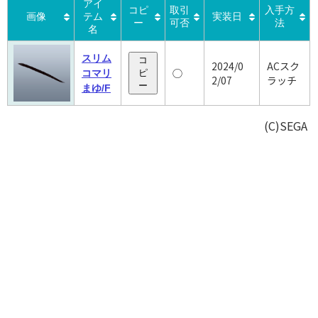
アイ
コピ
取引
入手方
画像
テム
実装日
ー
可否
法
名
スリム
コ
2024/0
ACスク
◯
コマリ
ピ
2/07
ラッチ
ー
まゆ/F
(C)SEGA