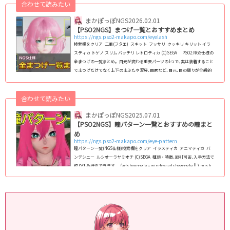
バイタルゲージデザイン一覧【旧PSO2】女性コス・レイヤリングウェア一
合わせて読みたい
覧リボン(頭部)系ア...
まかぽっぽNGS
2026.02.01
【PSO2NGS】まつげ一覧とおすすめまとめ
https://ngs.pso2-makapo.com/eyelash
検索欄をクリア 二重(フタエ) スキット フッサリ クッキリ キリット イラ
スティカ トゲノ スリム バッチリ レトロティカ (C)SEGA PSO2:NGS仕様の
全まつげの一覧まとめ｡ 目元が変わる重要パーツの1つで､実は装着すること
でまつげだけでなく上下のまぶたや涙袋､目尻など､目元､目の周りが全般的
に変化します｡ NGS仕様のフェイスパターン(スキットなど)で使えるまつげ
を2024年8月11日現在､全145種類全て掲載｡種族や性別を問わずに使えま
す｡ (adsb...
合わせて読みたい
まかぽっぽNGS
2025.07.01
【PSO2NGS】瞳パターン一覧とおすすめの瞳まと
め
https://ngs.pso2-makapo.com/eye-pattern
瞳パターン一覧(NGS仕様)検索欄をクリア イラスティカ アニマティカ バ
ンデシニー ルシオーラヤミオチ (C)SEGA 種類・特徴､取引可否､入手方法で
絞り込み検索できます｡ (adsbygoogle = window.adsbygoogle || ).push
({}); PSO2:NGS仕様の全瞳パターンのまとめ｡NGS仕様のフェイスパターン
(スキットなど)で､男女/人型/キャスト共通で使える瞳を全て掲載｡ 2024年最
新版で､1月1日現在､全124種類実装｡顔の中では瞳が変わる最重要パーツなの
で､変えることで顔全体の印象がガラっと変わりま...