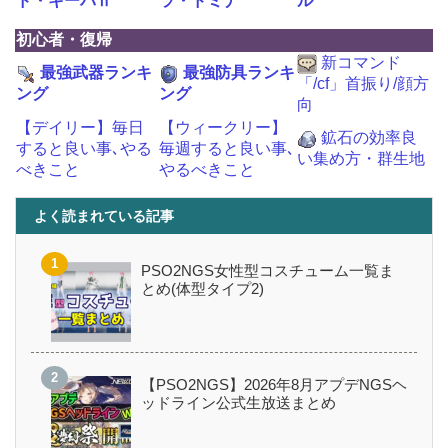
ド・キーパⅡ
ラ・ドミナ
ル
初心者・復帰
新コマンド
最強武器ランキ
最強防具ランキ
「/cf」首振り/顔方
ング
ング
向
【デイリー】毎日
【ウィークリー】
鉱石の効率良
すると良い事､やる
毎週すると良い事､
い集め方・群生地
べきこと
やるべきこと
よく読まれている記事
PSO2NGS女性型コスチューム一覧ま
とめ(体型タイプ2)
【PSO2NGS】2026年8月アプデNGSヘ
ッドライン公式生放送まとめ