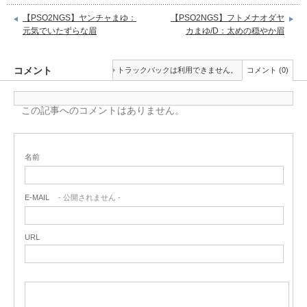
【PSO2NGS】ヤンチャまゆ：
【PSO2NGS】フトメナオダヤ
元気でいたずらな眉
カまゆ/D：太めの穏やか眉
コメント
トラックバックは利用できません。
コメント (0)
この記事へのコメントはありません。
名前
E-MAIL
- 公開されません -
URL