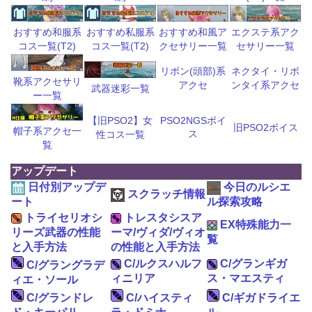
おすすめ和風ア
エクステ系アク
おすすめ和服系
おすすめ私服系
クセサリー一覧
セサリー一覧
コス一覧(T2)
コス一覧(T2)
リボン(頭部)系
ネクタイ・リボ
靴系アクセサリ
アクセ
ンタイ系アクセ
武器迷彩一覧
ー一覧
【旧PSO2】女
PSO2NGSボイ
旧PSO2ボイス
帽子系アクセ一
ス
性コス一覧
覧
アップデート
日付別アップデ
今日のルシエ
スクラッチ情報
ート
ル探索攻略
トライセリオシ
トレスタシスア
EX特殊能力一
リーズ武器の性能
ーマ/ヴィダ/ヴィオ
覧
と入手方法
の性能と入手方法
C/ルクスハルフ
C/グランギガ
C/グラングラデ
ィニリア
ス・マエスティ
ィエ・ソール
C/グランドレ
C/ハイスティ
C/ギガドライエ