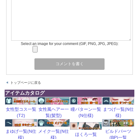
Select an image for your comment (GIF, PNG, JPG, JPEG):
トップページに戻る
アイテムカタログ
瞳パターン一覧
まつげ一覧(N仕
女性型コス一覧
女性風ヘアー一
(N仕様)
様)
(T2)
覧(髪型)
ビルドパーツ
まゆげ一覧(N仕
メイク一覧(N仕
ほくろ一覧
(BP)一覧
様)
様)