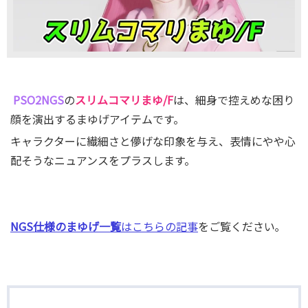
PSO2NGS
の
スリムコマリまゆ/F
は、細身で控えめな困り
顔を演出するまゆげアイテムです。
キャラクターに繊細さと儚げな印象を与え、表情にやや心
配そうなニュアンスをプラスします。
NGS仕様のまゆげ一覧
はこちらの記事
をご覧ください｡