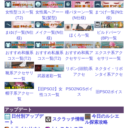
瞳パターン一覧
まつげ一覧(N仕
女性型コス一覧
女性風ヘアー一
(N仕様)
様)
(T2)
覧(髪型)
ビルドパーツ
まゆげ一覧(N仕
メイク一覧(N仕
ほくろ一覧
(BP)一覧
様)
様)
おすすめ和風ア
エクステ系アク
おすすめ和服系
おすすめ私服系
クセサリー一覧
セサリー一覧
コス一覧(T2)
コス一覧(T2)
リボン(頭部)系
ネクタイ・リボ
靴系アクセサリ
アクセ
ンタイ系アクセ
武器迷彩一覧
ー一覧
【旧PSO2】女
PSO2NGSボイ
旧PSO2ボイス
帽子系アクセ一
ス
性コス一覧
覧
アップデート
日付別アップデ
今日のルシエ
スクラッチ情報
ート
ル探索攻略