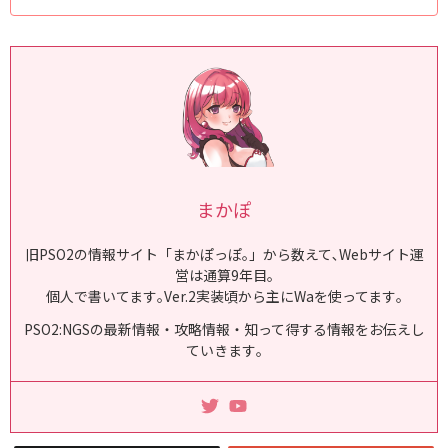
に入り登録が最大100件になりました
pic.twitter.com/9SwPPoyK7g—
まかぽっぽ@PSO2NGS攻略 (@maka_ngs) October 12, 2023 (adsbygoo
gle = window.adsbygoogle || ).push({});お気に入り登録可能数が多す
ぎ? お気に入り登録数が多すぎても探しづらいの...
まかぽ
旧PSO2の情報サイト「まかぽっぽ｡」から数えて､Webサイト運
営は通算9年目｡
個人で書いてます｡Ver.2実装頃から主にWaを使ってます｡
PSO2:NGSの最新情報・攻略情報・知って得する情報をお伝えし
ていきます｡