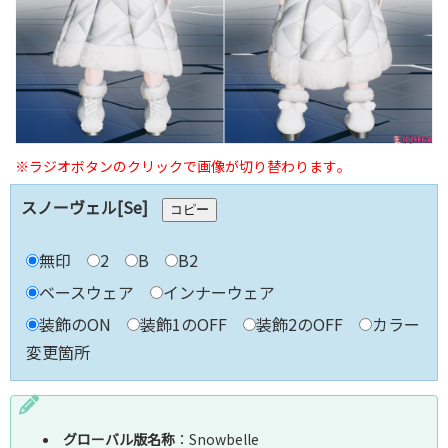
※ラジオボタンのクリックで画像が切り替わります｡
スノーヴェル[Se]
コピー
無印
2
B
B2
ベースウェア
インナーウェア
装飾のON
装飾1のOFF
装飾2のOFF
カラー
変更箇所
グローバル版名称
：Snowbelle