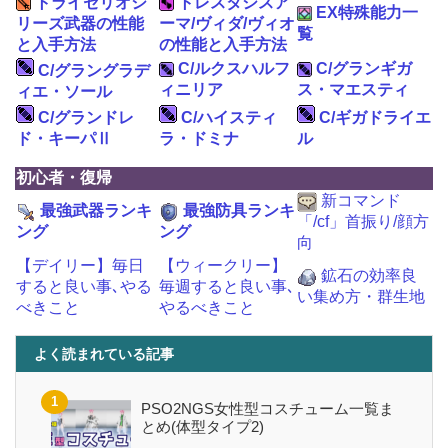
トライセリオシ
トレスタシスア
EX特殊能力一
リーズ武器の性能
ーマ/ヴィダ/ヴィオ
覧
と入手方法
の性能と入手方法
C/ルクスハルフ
C/グランギガ
C/グラングラデ
ィニリア
ス・マエスティ
ィエ・ソール
C/グランドレ
C/ハイスティ
C/ギガドライエ
ド・キーパⅡ
ラ・ドミナ
ル
初心者・復帰
新コマンド
最強武器ランキ
最強防具ランキ
「/cf」首振り/顔方
ング
ング
向
【デイリー】毎日
【ウィークリー】
鉱石の効率良
すると良い事､やる
毎週すると良い事､
い集め方・群生地
べきこと
やるべきこと
よく読まれている記事
PSO2NGS女性型コスチューム一覧ま
とめ(体型タイプ2)