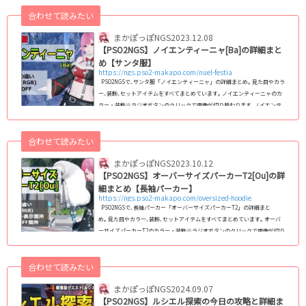
= window.adsbygoogle || ).push({});ラインナップ一覧(アイテムカタロ
合わせて読みたい
グ) 画像サイズ変更60px 80px 100px 128px (C)SEGA 回数ボーナ...
まかぽっぽNGS
2023.12.08
【PSO2NGS】ノイエンティーニャ[Ba]の詳細まと
め【サンタ服】
https://ngs.pso2-makapo.com/nuel-festia
PSO2NGSで､サンタ服「ノイエンティーニャ」の詳細まとめ｡ 見た目やカラ
ー､装飾､セットアイテムをすべてまとめています｡ ノイエンティーニャのカ
ラー・装飾※ラジオボタンのクリックで画像が切り替わります｡ノイエンテ
ィーニャ コピー 無印 2 B B2 装飾をON 装飾1をOFF 装飾2
をOFF カラー変更箇所 グローバル版名称：Nuel Festia 装飾1のOFF：
合わせて読みたい
デタッチドスリーブが消える｡ 装飾2のOFF：ボア部分とベルが消える｡ ...
まかぽっぽNGS
2023.10.12
【PSO2NGS】オーバーサイズパーカーT2[Ou]の詳
細まとめ【長袖パーカー】
https://ngs.pso2-makapo.com/oversized-hoodie
PSO2NGSで､長袖パーカー「オーバーサイズパーカーT2」の詳細まと
め｡ 見た目やカラー､装飾､セットアイテムをすべてまとめています｡ オーバ
ーサイズパーカーT2のカラー・装飾※ラジオボタンのクリックで画像が切り
替わります｡オーバーサイズパーカーT2 コピー 無印 2 B B2 装飾をO
N 装飾1をOFF カラー変更箇所 グローバル版名称：Oversized Hoodie
合わせて読みたい
T2 装飾1のOFF：ポケットとベルトが消える｡ 着心地抜群な長袖パーカー
のアウターウェア「オーバーサイ...
まかぽっぽNGS
2024.09.07
【PSO2NGS】ルシエル探索の今日の攻略と詳細ま