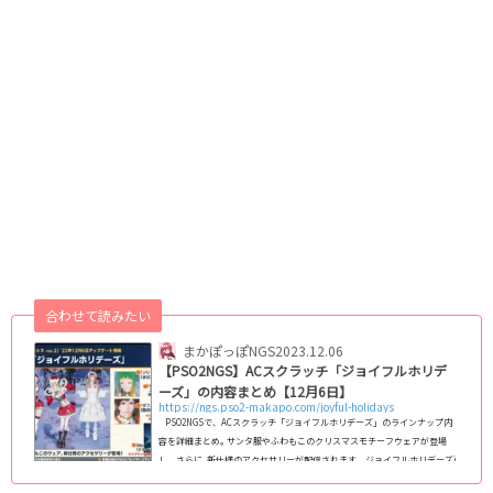
合わせて読みたい
まかぽっぽNGS
2023.12.06
【PSO2NGS】ACスクラッチ「ジョイフルホリデ
ーズ」の内容まとめ【12月6日】
https://ngs.pso2-makapo.com/joyful-holidays
PSO2NGSで、ACスクラッチ「ジョイフルホリデーズ」のラインナップ内
容を詳細まとめ｡ サンタ服やふわもこのクリスマスモチーフウェアが登場
し、さらに､新仕様のアクセサリーが配信されます｡ ジョイフルホリデーズj
oyful holidays：楽しい休日配信期間2023年12月6日 ～ (adsbygoogle