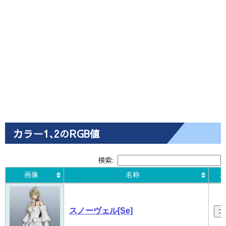
カラー1､2のRGB値
検索:
画像
名称
コ
画像
名称
コ
スノーヴェル[Se]
コ