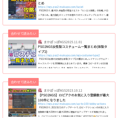
とめ
https://ngs.pso2-makapo.com/luciel
PSO2NGSで､最大8人参加型の常設クエスト「ルシエル探索」の攻略､ドロ
ップまとめ｡ 能力強化ギミックや日替わりのランダムマップとエネミー､最
深部ボスは旧PSO2のボスを使いまわした「ルーイナス種」というのが最大
の特徴｡毎日AM4時にクエストが更新される｡ 今日のルシエル探索：11月19
日(火)今日のルシエル探索 最深部ボス：ルイノ・リンガーダ 主なプレイヤ
合わせて読みたい
ーバフ(能力強化)：一定間隔毎追撃系 トライアル：ギルーヴァ (adsbygoog
le = window.adsbygoogle || ).push({}); 今日のクエスト概要と謎解きパズ
まかぽっぽNGS
2025.11.01
ルギ...
PSO2NGS女性型コスチューム一覧まとめ(体型タ
イプ2)
https://ngs.pso2-makapo.com/ngs-costume-type2
PSO2:NGS仕様の女性的な体型(タイプ2)の服まとめ｡レイヤリングウェア・
キャストパーツを300種類以上まとめています｡ 概要 コピーボタンは1行目
のアイテム名をコピーします｡ 現在は「セットウェア」､「アウターウェ
ア」､「ベースウェア」､「インナーウェア」､「キャストパーツ」に対応｡
フルセットウェアへの対応は検討中です｡ コスチューム名をクリックする
合わせて読みたい
と､その衣装の「カラーバリエーション」､「装飾の非表示箇所」､「カラー
変更箇所」が確認できる詳細なページに飛びます｡ (adsbygoogle = windo
まかぽっぽNGS
2023.10.12
w.adsby...
【PSO2NGS】ロビアクのお気に入り登録数が最大
100件になりました
https://ngs.pso2-makapo.com/up-to-100-lobby-actions
PSO2NGSで､2023/10/11のアップデートで､ロビーアクションのお気に入り
登録数が最大25件から最大100件に増加するアップデートが実施されまし
た｡ ロビアクのお気に入り登録数が最大100件に #PSO2NGS
ロビアクお気