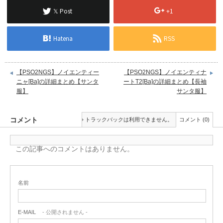
𝕏 Post
+1
Hatena
RSS
【PSO2NGS】ノイエンティー
【PSO2NGS】ノイエンティナ
ニャ[Ba]の詳細まとめ【サンタ
ートT2[Ba]の詳細まとめ【長袖
服】
サンタ服】
コメント
トラックバックは利用できません。
コメント (0)
この記事へのコメントはありません。
名前
E-MAIL
- 公開されません -