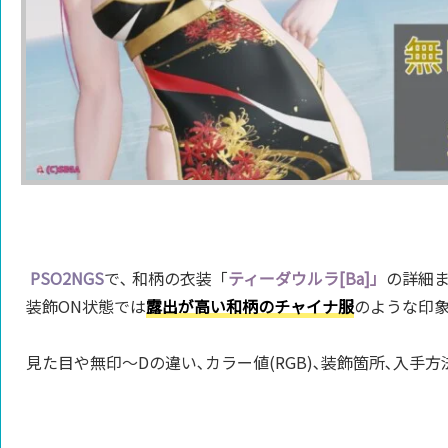
PSO2NGS
で､
和柄の衣装「
ティーダウルラ[Ba]」
の詳細ま
装飾ON状態では
露出が高い和柄のチャイナ服
のような印象
見た目や無印～Dの違い､カラー値(RGB)､装飾箇所､入手