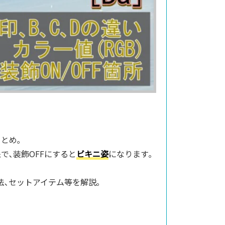
とめ｡
で､装飾OFFにすると
ビキニ姿
になります｡
方法､セットアイテム等を解説｡