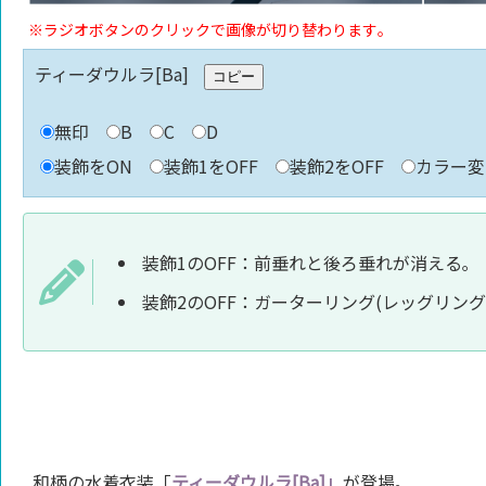
※ラジオボタンのクリックで画像が切り替わります｡
ティーダウルラ[Ba]
コピー
無印
B
C
D
装飾をON
装飾1をOFF
装飾2をOFF
カラー
装飾1のOFF：前垂れと後ろ垂れが消える｡
装飾2のOFF：ガーターリング(レッグリング
和柄の水着衣装「
ティーダウルラ[Ba]」
が登場｡