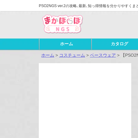
PSO2NGS ver.2の攻略､最新､知っ得情報を分かりやすくま
ホーム
カタログ
ホーム
>
コスチューム
>
ベースウェア
>
【PSO