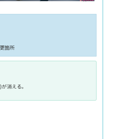
変更箇所
)が消える｡