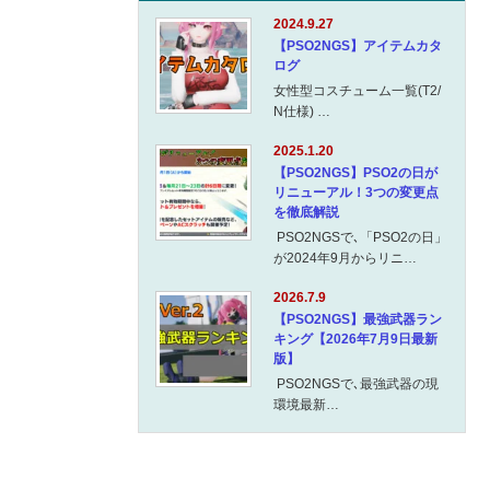
2024.9.27
【PSO2NGS】アイテムカタ
ログ
女性型コスチューム一覧(T2/
N仕様) …
2025.1.20
【PSO2NGS】PSO2の日が
リニューアル！3つの変更点
を徹底解説
PSO2NGSで､「PSO2の日」
が2024年9月からリニ…
2026.7.9
【PSO2NGS】最強武器ラン
キング【2026年7月9日最新
版】
PSO2NGSで､最強武器の現
環境最新…