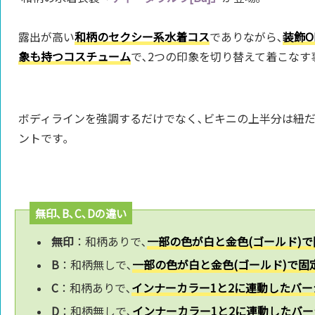
露出が高い
和柄のセクシー系水着コス
でありながら､
装飾
象も持つコスチューム
で､2つの印象を切り替えて着こなす
ボディラインを強調するだけでなく､ビキニの上半分は紐だ
ントです｡
無印､B､C､Dの違い
無印
：和柄ありで､
一部の色が白と金色(ゴールド)で
B
：和柄無しで､
一部の色が白と金色(ゴールド)で固
C
：和柄ありで､
インナーカラー1と2に連動したバー
D
：和柄無しで､
インナーカラー1と2に連動したバー