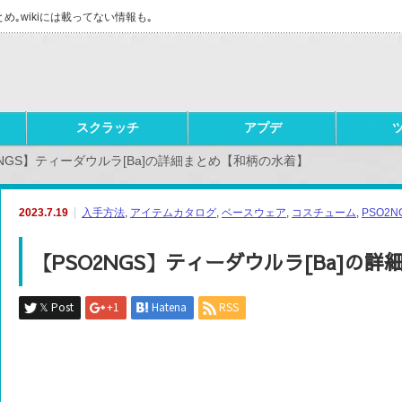
とめ｡wikiには載ってない情報も｡
スクラッチ
アプデ
2NGS】ティーダウルラ[Ba]の詳細まとめ【和柄の水着】
2023.7.19
入手方法
,
アイテムカタログ
,
ベースウェア
,
コスチューム
,
PSO2N
【PSO2NGS】ティーダウルラ[Ba]の
𝕏 Post
+1
Hatena
RSS