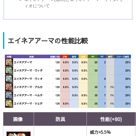
ィオについて
エイネアアーマの性能比較
画像
防具
性能(+80)
威力+5.5%