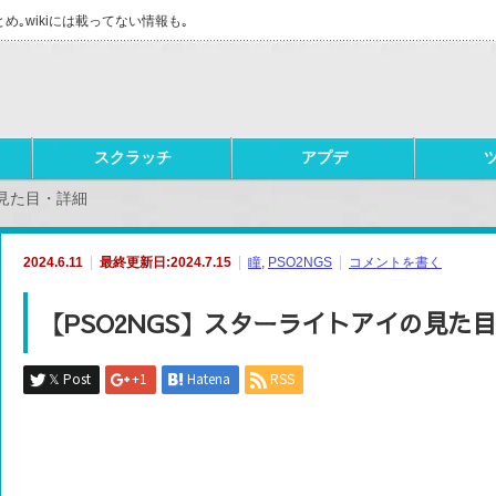
とめ｡wikiには載ってない情報も｡
スクラッチ
アプデ
の見た目・詳細
2024.6.11
最終更新日:2024.7.15
瞳
,
PSO2NGS
コメントを書く
【PSO2NGS】スターライトアイの見た
𝕏 Post
+1
Hatena
RSS