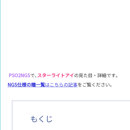
PSO2NGS
で､
スターライトアイ
の見た目・詳細です｡
NGS仕様の瞳一覧
はこちらの記事
をご覧ください｡
もくじ