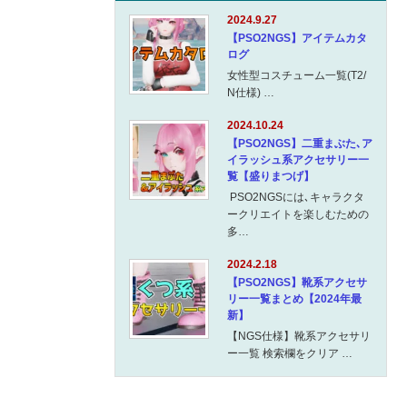
2024.9.27
【PSO2NGS】アイテムカタ
ログ
女性型コスチューム一覧(T2/
N仕様) …
2024.10.24
【PSO2NGS】二重まぶた､ア
イラッシュ系アクセサリー一
覧【盛りまつげ】
PSO2NGSには､キャラクタ
ークリエイトを楽しむための
多…
2024.2.18
【PSO2NGS】靴系アクセサ
リー一覧まとめ【2024年最
新】
【NGS仕様】靴系アクセサリ
ー一覧 検索欄をクリア …