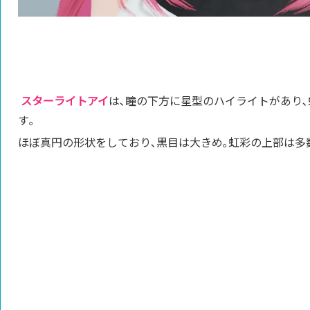
スターライトアイ
は､瞳の下方に星型のハイライトがあり
す｡
ほぼ真円の形状をしており､黒目は大きめ｡虹彩の上部は多