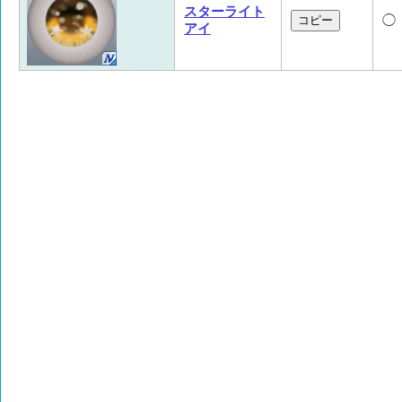
スターライト
◯
コピー
アイ