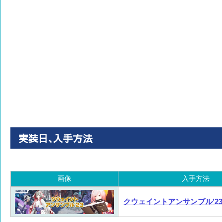
実装日､入手方法
画像
入手方法
画像
入手方法
クウェイントアンサンブル’2