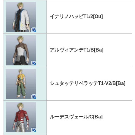
イナリノハッピT1/2[Ou]
アルヴィアンテT1/B[Ba]
シュタッテリベラッテT1-V2/B[Ba]
ルーデスヴェール/C[Ba]