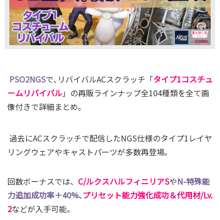
PSO2NGS
で､リバイバルACスクラッチ「
タイプ1コスチュ
ームリバイバル
」の再販ラインナップ全104種類を全て画
像付きで詳細まとめ｡
過去にACスクラッチで配信したNGS仕様のタイプ1レイヤ
リングウェアやキャストパーツが多数再登場｡
回数ボーナスでは、
C/ルクスハルフィニリアS
や
N-特殊能
力追加
成功率＋
40%､
プリセット能力強化成功＆代用材/Lv.
2
などが入手可能
。