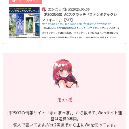
まかぽっぽNGS
2025.05.06
【PSO2NGS】ACスクラッチ「ファンタジックシ
ンフォニー」【5/7】
https://ngs.pso2-makapo.com/fantastic-symphony
PSO2NGSで、5月7日配信のACスクラッチ「ファンタジックシンフォニー」
のラインナップを詳細まとめ｡ ラインナップ 幻想的なエルフや魔法使いモ
チーフのウェアが登場 杖や弓をイメージした武器迷彩が登場！ ロビアク
「武器反映ポーズ11(タクト)、12(パルチザン)」 回数ボーナスではMo「グラ
イド：リフェルの長杖EX」などが登場配信期間2025/05/7(水) ～ (adsbyg
oogle = window.adsbygoogle || ).push({});ラインナップ一覧(アイテムカ
タログ) (adsbygoogle = ...
まかぽ
旧PSO2の情報サイト「まかぽっぽ｡」から数えて､Webサイト運
営は通算9年目｡
個人で書いてます｡Ver.2実装頃から主にWaを使ってます｡