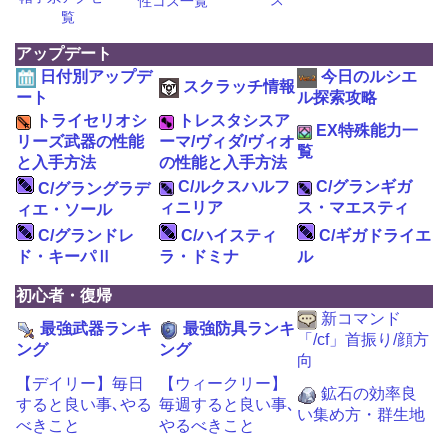
ス
性コス一覧
覧
アップデート
日付別アップデ
今日のルシエ
スクラッチ情報
ート
ル探索攻略
トライセリオシ
トレスタシスア
EX特殊能力一
リーズ武器の性能
ーマ/ヴィダ/ヴィオ
覧
と入手方法
の性能と入手方法
C/ルクスハルフ
C/グランギガ
C/グラングラデ
ィニリア
ス・マエスティ
ィエ・ソール
C/グランドレ
C/ハイスティ
C/ギガドライエ
ド・キーパⅡ
ラ・ドミナ
ル
初心者・復帰
新コマンド
最強武器ランキ
最強防具ランキ
「/cf」首振り/顔方
ング
ング
向
【デイリー】毎日
【ウィークリー】
鉱石の効率良
すると良い事､やる
毎週すると良い事､
い集め方・群生地
べきこと
やるべきこと