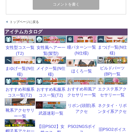
トップページに戻る
アイテムカタログ
瞳パターン一覧
まつげ一覧(N仕
女性型コス一覧
女性風ヘアー一
(N仕様)
様)
(T2)
覧(髪型)
ビルドパーツ
まゆげ一覧(N仕
メイク一覧(N仕
ほくろ一覧
(BP)一覧
様)
様)
おすすめ和風ア
エクステ系アク
おすすめ和服系
おすすめ私服系
クセサリー一覧
セサリー一覧
コス一覧(T2)
コス一覧(T2)
リボン(頭部)系
ネクタイ・リボ
靴系アクセサリ
アクセ
ンタイ系アクセ
武器迷彩一覧
ー一覧
【旧PSO2】女
PSO2NGSボイ
旧PSO2ボイス
帽子系アクセ一