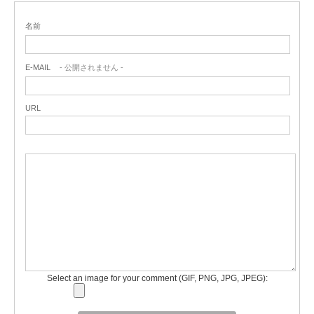
名前
E-MAIL
- 公開されません -
URL
Select an image for your comment (GIF, PNG, JPG, JPEG):