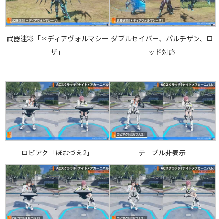
武器迷彩「＊ディアヴォルマシー
ダブルセイバー、パルチザン、ロ
ザ」
ッド対応
ロビアク「ほおづえ2」
テーブル非表示