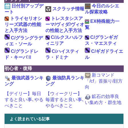
日付別アップデ
今日のルシエ
スクラッチ情報
ート
ル探索攻略
トライセリオシ
トレスタシスア
EX特殊能力一
リーズ武器の性能
ーマ/ヴィダ/ヴィオ
覧
と入手方法
の性能と入手方法
C/ルクスハルフ
C/グランギガ
C/グラングラデ
ィニリア
ス・マエスティ
ィエ・ソール
C/グランドレ
C/ハイスティ
C/ギガドライエ
ド・キーパⅡ
ラ・ドミナ
ル
初心者・復帰
新コマンド
最強武器ランキ
最強防具ランキ
「/cf」首振り/顔方
ング
ング
向
【デイリー】毎日
【ウィークリー】
鉱石の効率良
すると良い事､やる
毎週すると良い事､
い集め方・群生地
べきこと
やるべきこと
よく読まれている記事