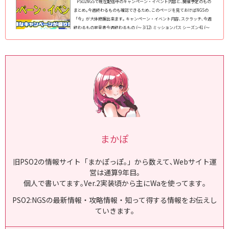
PSO2NGSで現在配信中のキャンペーン・イベント内容と､開催予定のもの
まとめ｡今週終わるものも確認できるため､このページを見ておけばNGSの
「今」が大体把握出来ます｡ キャンペーン・イベント内容､スクラッチ､今週
終わるもの早見表今週終わるもの (～ 3/12) ミッションパス シーズン41 (～
3/12) 西クヴァリス走破 ソロ/クラス総合 ● ※西クヴァリス来週も継続する
もの 「ヒロアライありがとう」のキーワード (～ 3/19) WebMoney 第69弾
(～ 3/24) 武器迷彩ラインナップ更新 (～ 4/2) レアドロップ倍率+100% (～ 4/
2) ...
まかぽ
旧PSO2の情報サイト「まかぽっぽ｡」から数えて､Webサイト運
営は通算9年目｡
個人で書いてます｡Ver.2実装頃から主にWaを使ってます｡
PSO2:NGSの最新情報・攻略情報・知って得する情報をお伝えし
ていきます｡