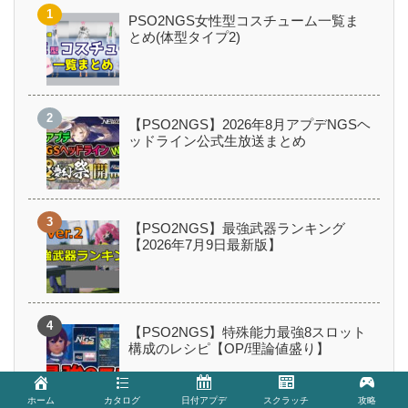
PSO2NGS女性型コスチューム一覧ま
とめ(体型タイプ2)
【PSO2NGS】2026年8月アプデNGSヘ
ッドライン公式生放送まとめ
【PSO2NGS】最強武器ランキング
【2026年7月9日最新版】
【PSO2NGS】特殊能力最強8スロット
構成のレシピ【OP/理論値盛り】
ホーム
カタログ
日付アプデ
スクラッチ
攻略