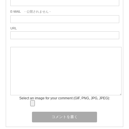
E-MAIL
- 公開されません -
URL
Select an image for your comment (GIF, PNG, JPG, JPEG):