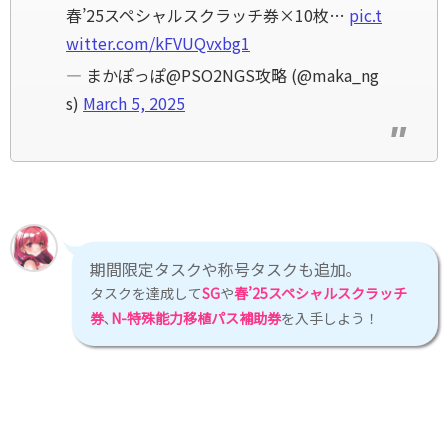
春’25スペシャルスクラッチ券×10枚…
pic.t
witter.com/kFVUQvxbg1
— まかぽっぽ@PSO2NGS攻略 (@maka_ng
s)
March 5, 2025
期間限定タスクや称号タスクも追加｡
タスクを達成して
SG
や
春’25スペシャルスクラッチ
券
､
N-特殊能力移植パス補助券
を入手しよう！