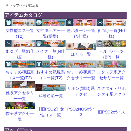
トップページに戻る
アイテムカタログ
瞳パターン一覧
まつげ一覧(N仕
女性型コス一覧
女性風ヘアー一
(N仕様)
様)
(T2)
覧(髪型)
ビルドパーツ
まゆげ一覧(N仕
メイク一覧(N仕
ほくろ一覧
(BP)一覧
様)
様)
おすすめ和風ア
エクステ系アク
おすすめ和服系
おすすめ私服系
クセサリー一覧
セサリー一覧
コス一覧(T2)
コス一覧(T2)
リボン(頭部)系
ネクタイ・リボ
靴系アクセサリ
アクセ
ンタイ系アクセ
武器迷彩一覧
ー一覧
【旧PSO2】女
PSO2NGSボイ
旧PSO2ボイス
帽子系アクセ一
ス
性コス一覧
覧
アップデート