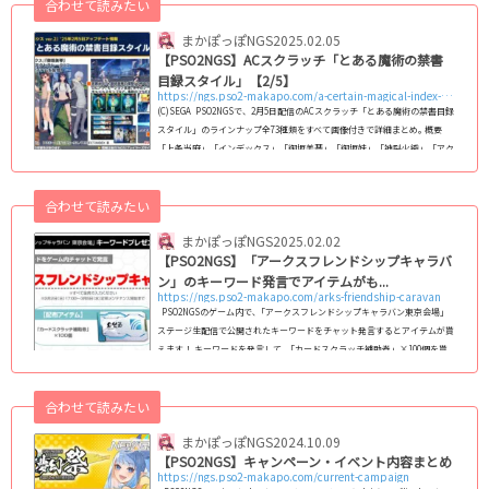
合わせて読みたい
まかぽっぽNGS
2025.02.05
【PSO2NGS】ACスクラッチ「とある魔術の禁書
目録スタイル」【2/5】
https://ngs.pso2-makapo.com/a-certain-magical-index-style
(C)SEGA PSO2NGSで、2月5日配信のACスクラッチ「とある魔術の禁書目録
スタイル」のラインナップ全73種類をすべて画像付きで詳細まとめ｡ 概要
「上条当麻」「インデックス」「御坂美琴」「御坂妹」「神裂火織」「アク
セラレータ」になりきれるアバターアイテムを配信 ボイスチケット 武器迷
彩「＊御坂美琴の電撃」「＊七天七刀」 ビルドパーツ ボイス付きチャット
合わせて読みたい
スタンプなど 回数ボーナスではロビアク「超電磁砲/ヨハネのペン」が入手
可能 (adsbygoogle = window.adsbygoogle || ).push...
まかぽっぽNGS
2025.02.02
【PSO2NGS】「アークスフレンドシップキャラバ
ン」のキーワード発言でアイテムがも...
https://ngs.pso2-makapo.com/arks-friendship-caravan
PSO2NGSのゲーム内で､「アークスフレンドシップキャラバン東京会場」
ステージ生配信で公開されたキーワードをチャット発言するとアイテムが貰
えます！ キーワードを発言して､「カードスクラッチ補助券」×100個を貰
おう！ 関連「アークスフレンドシップキャラバン東京会場」ステージ生配
信プレゼントキーワード 『PSO2NGS』(ニュージェネシス)のゲーム内チャ
合わせて読みたい
ットで下記キーワードを期間内に発言すると､アイテムが貰えます｡ 有効期
間2025/3/5 定期メンテまで キーワードアークスフレンドシップキ...
まかぽっぽNGS
2024.10.09
【PSO2NGS】キャンペーン・イベント内容まとめ
https://ngs.pso2-makapo.com/current-campaign