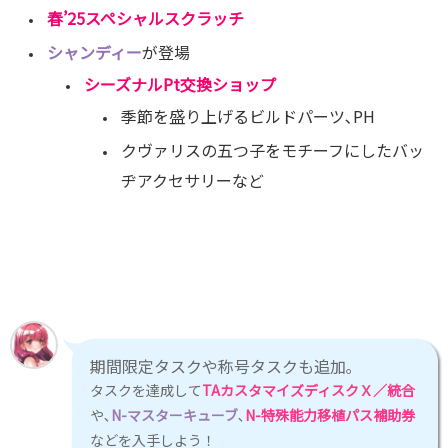
春’25スペシャルスクラッチ
シャンディー
が登場
シーズナルPt交換ショップ
季節を盛り上げるビルドパーツ､PH
クヴァリスの五つ子をモチーフにしたバッ
ヂアクセサリーなど
期間限定タスクや称号タスクも追加｡
タスクを達成して
TAカスタマイズディスクＸ／統合
や､
N-マスターキューブ
､
N-特殊能力移植パス補助券
などを入手しよう！