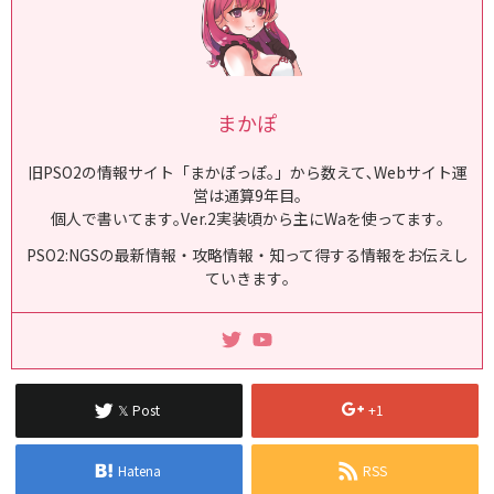
まかぽ
旧PSO2の情報サイト「まかぽっぽ｡」から数えて､Webサイト運
営は通算9年目｡
個人で書いてます｡Ver.2実装頃から主にWaを使ってます｡
PSO2:NGSの最新情報・攻略情報・知って得する情報をお伝えし
ていきます｡
𝕏 Post
+1
Hatena
RSS