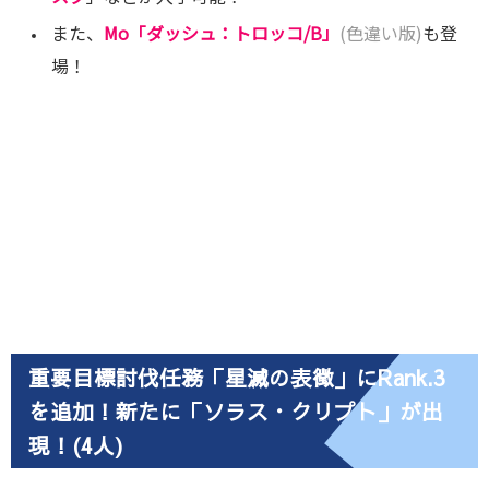
また、
Mo「ダッシュ：トロッコ/B」
(色違い版)
も登
場！
重要目標討伐任務「星滅の表徴」にRank.3
を追加！新たに「ソラス・クリプト」が出
現！(4人)