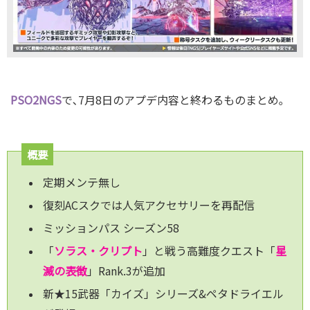
PSO
2NGS
で､7月8日のアプデ内容と終わるものまとめ｡
概要
定期メンテ無し
復刻ACスクでは人気アクセサリーを再配信
ミッションパス シーズン58
「
ソラス・クリプト
」と戦う高難度クエスト「
星
滅の表徴
」Rank.3が追加
新★15武器「カイズ」シリーズ&ペタドライエル