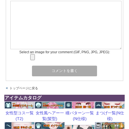
Select an image for your comment (GIF, PNG, JPG, JPEG):
トップページに戻る
アイテムカタログ
瞳パターン一覧
まつげ一覧(N仕
女性型コス一覧
女性風ヘアー一
(N仕様)
様)
(T2)
覧(髪型)