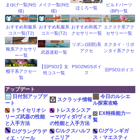
ビルドパーツ
まゆげ一覧(N仕
メイク一覧(N仕
ほくろ一覧
(BP)一覧
様)
様)
おすすめ和風ア
エクステ系アク
おすすめ和服系
おすすめ私服系
クセサリー一覧
セサリー一覧
コス一覧(T2)
コス一覧(T2)
リボン(頭部)系
ネクタイ・リボ
靴系アクセサリ
アクセ
ンタイ系アクセ
武器迷彩一覧
ー一覧
【旧PSO2】女
PSO2NGSボイ
旧PSO2ボイス
帽子系アクセ一
ス
性コス一覧
覧
アップデート
日付別アップデ
今日のルシエ
スクラッチ情報
ート
ル探索攻略
トライセリオシ
トレスタシスア
EX特殊能力一
リーズ武器の性能
ーマ/ヴィダ/ヴィオ
覧
と入手方法
の性能と入手方法
C/ルクスハルフ
C/グランギガ
C/グラングラデ
ィニリア
ス・マエスティ
ィエ・ソール