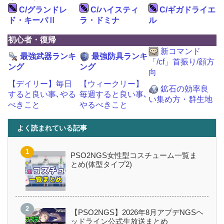
C/グランドレ
C/ハイスティ
C/ギガドライエ
ド・キーパⅡ
ラ・ドミナ
ル
初心者・復帰
新コマンド
最強武器ランキ
最強防具ランキ
「/cf」首振り/顔方
ング
ング
向
【デイリー】毎日
【ウィークリー】
鉱石の効率良
すると良い事､やる
毎週すると良い事､
い集め方・群生地
べきこと
やるべきこと
よく読まれている記事
PSO2NGS女性型コスチューム一覧ま
とめ(体型タイプ2)
【PSO2NGS】2026年8月アプデNGSヘ
ッドライン公式生放送まとめ