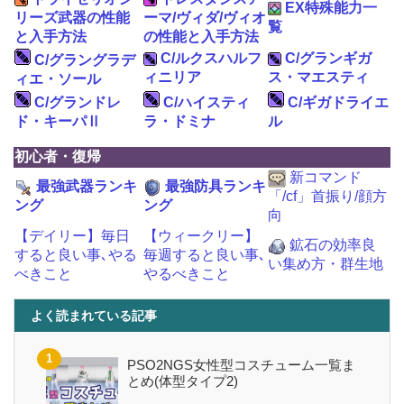
EX特殊能力一
リーズ武器の性能
ーマ/ヴィダ/ヴィオ
覧
と入手方法
の性能と入手方法
C/ルクスハルフ
C/グランギガ
C/グラングラデ
ィニリア
ス・マエスティ
ィエ・ソール
C/グランドレ
C/ハイスティ
C/ギガドライエ
ド・キーパⅡ
ラ・ドミナ
ル
初心者・復帰
新コマンド
最強武器ランキ
最強防具ランキ
「/cf」首振り/顔方
ング
ング
向
【デイリー】毎日
【ウィークリー】
鉱石の効率良
すると良い事､やる
毎週すると良い事､
い集め方・群生地
べきこと
やるべきこと
よく読まれている記事
PSO2NGS女性型コスチューム一覧ま
とめ(体型タイプ2)