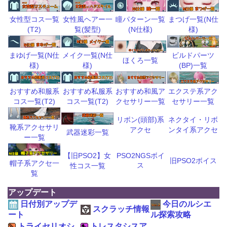
瞳パターン一覧
まつげ一覧(N仕
女性型コス一覧
女性風ヘアー一
(N仕様)
様)
(T2)
覧(髪型)
ビルドパーツ
まゆげ一覧(N仕
メイク一覧(N仕
ほくろ一覧
(BP)一覧
様)
様)
おすすめ和風ア
エクステ系アク
おすすめ和服系
おすすめ私服系
クセサリー一覧
セサリー一覧
コス一覧(T2)
コス一覧(T2)
リボン(頭部)系
ネクタイ・リボ
靴系アクセサリ
アクセ
ンタイ系アクセ
武器迷彩一覧
ー一覧
【旧PSO2】女
PSO2NGSボイ
旧PSO2ボイス
帽子系アクセ一
ス
性コス一覧
覧
アップデート
日付別アップデ
今日のルシエ
スクラッチ情報
ート
ル探索攻略
トライセリオシ
トレスタシスア