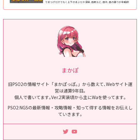
でまつげだけでなく上下のまぶたや涙袋､目尻など､目元､目の周りが全般的
に変化します｡ NGS仕様のフェイスパターン(スキットなど)で使えるまつげ
を2024年8月11日現在､全145種類全て掲載｡種族や性別を問わずに使えま
す｡ (adsb...
まかぽ
旧PSO2の情報サイト「まかぽっぽ｡」から数えて､Webサイト運
営は通算9年目｡
個人で書いてます｡Ver.2実装頃から主にWaを使ってます｡
PSO2:NGSの最新情報・攻略情報・知って得する情報をお伝えし
ていきます｡