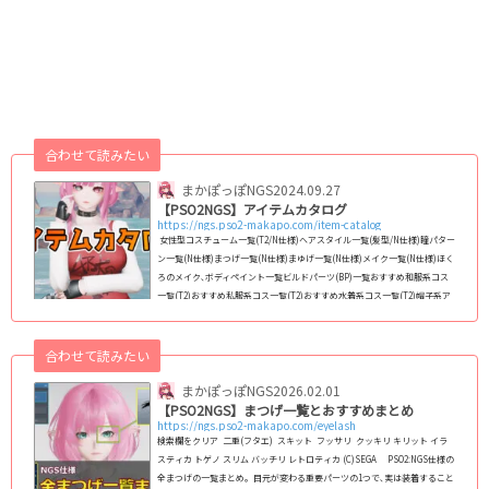
合わせて読みたい
まかぽっぽNGS
2024.09.27
【PSO2NGS】アイテムカタログ
https://ngs.pso2-makapo.com/item-catalog
女性型コスチューム一覧(T2/N仕様)ヘアスタイル一覧(髪型/N仕様)瞳パター
ン一覧(N仕様)まつげ一覧(N仕様)まゆげ一覧(N仕様)メイク一覧(N仕様)ほく
ろのメイク､ボディペイント一覧ビルドパーツ(BP)一覧おすすめ和服系コス
一覧(T2)おすすめ私服系コス一覧(T2)おすすめ水着系コス一覧(T2)帽子系ア
クセサリー一覧おすすめ和風アクセサリー一覧エクステ系アクセサリー一覧
靴系アクセサリー一覧二重まぶた､アイラッシュ系アクセ一覧武器迷彩一覧
バイタルゲージデザイン一覧【旧PSO2】女性コス・レイヤリングウェア一
合わせて読みたい
覧リボン(頭部)系ア...
まかぽっぽNGS
2026.02.01
【PSO2NGS】まつげ一覧とおすすめまとめ
https://ngs.pso2-makapo.com/eyelash
検索欄をクリア 二重(フタエ) スキット フッサリ クッキリ キリット イラ
スティカ トゲノ スリム バッチリ レトロティカ (C)SEGA PSO2:NGS仕様の
全まつげの一覧まとめ｡ 目元が変わる重要パーツの1つで､実は装着すること