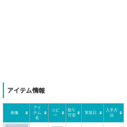
アイテム情報
アイ
コピ
取引
入手方
画像
テム
実装日
ー
可否
法
名