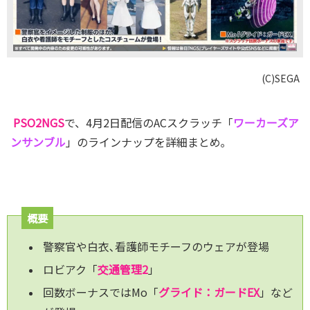
(C)SEGA
PSO2
NG
S
で、4月2日配信の
ACスクラッチ「
ワーカーズア
ンサンブル
」のラインナップを詳細まとめ｡
概要
警察官や白衣､看護師モチーフのウェアが登場
ロビアク「
交通管理2
」
回数ボーナスではMo「
グライド：ガードEX
」など