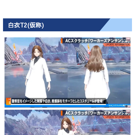
白衣T2(仮称)