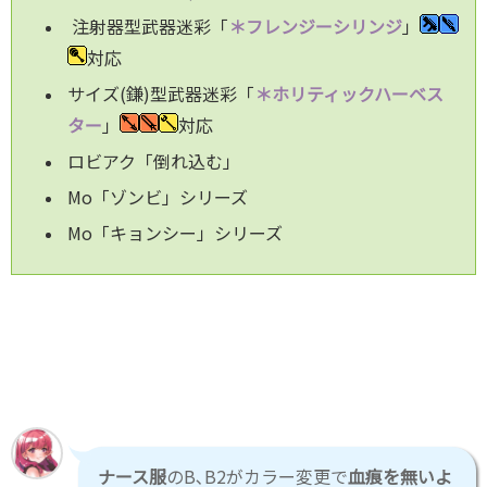
注射器型武器迷彩「
＊フレンジーシリンジ
」
対応
サイズ(鎌)型武器迷彩「
＊ホリティックハーベス
ター
」
対応
ロビアク「倒れ込む」
Mo「ゾンビ」シリーズ
Mo「キョンシー」シリーズ
ナース服
のB､B2がカラー変更で
血痕を無いよ