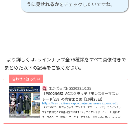
うに見せれるか
をチェックしたいですね｡
より詳しくは､ラインナップ全76種類をすべて画像付きで
まとめた以下の記事をご覧ください｡
合わせて読みたい
まかぽっぽNGS
2023.10.25
【PSO2NGS】ACスクラッチ「モンスターマスカ
レード’23」の内容まとめ【10月25日】
https://ngs.pso2-makapo.com/monster-masquerade-23
PSO2NGSで、ACスクラッチ「モンスターマスカレード’23」のラインナッ
プ全76種類を全て画像付きで詳細まとめ｡ コウモリやダークナース､死神モ
チーフのウェアが登場！ モンスターマスカレードMonster Masquerade：
怪物の仮面舞踏会配信期間2023年10月25日 ～ (adsbygoogle = windo
w.adsbygoogle || ).push({});ラインナップ一覧(アイテムカタログ) 画像サ