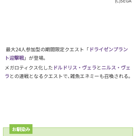
(C)SEGA
最大24人参加型の期間限定クエスト「
ドライゼンプラン
ト迎撃戦
」が登場｡
メガロティクス化した
ドルドリス・ヴェラ
と
ニルス・ヴェ
ラ
との連戦となるクエストで､雑魚エネミーも召喚される｡
お馴染み