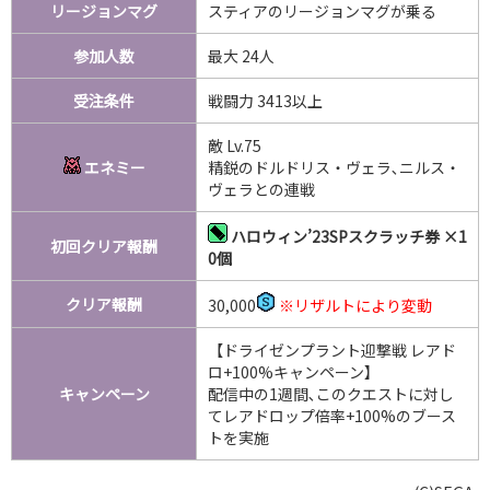
リージョンマグ
スティアのリージョンマグが乗る
参加人数
最大 24人
受注条件
戦闘力 3413以上
敵 Lv.75
エネミー
精鋭のドルドリス・ヴェラ､ニルス・
ヴェラとの連戦
ハロウィン’23SPスクラッチ券 ×1
初回クリア報酬
0個
クリア報酬
30,000
※リザルトにより変動
【ドライゼンプラント迎撃戦 レアド
ロ+100%キャンペーン】
キャンペーン
配信中の1週間､このクエストに対し
てレアドロップ倍率+100%のブース
トを実施