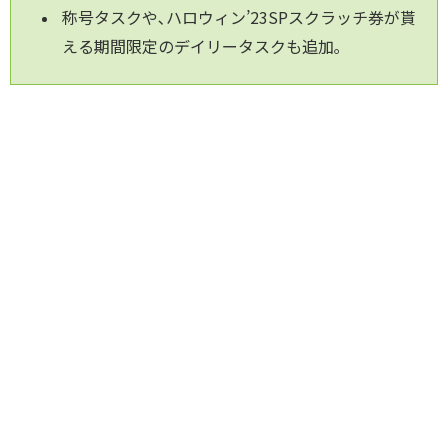
称号タスクや､ハロウィン’23SPスクラッチ券が貰
える期間限定のデイリータスクも追加｡