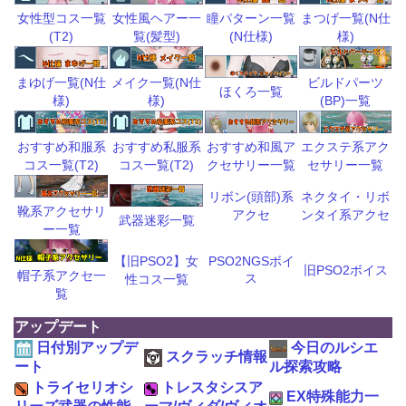
瞳パターン一覧
まつげ一覧(N仕
女性型コス一覧
女性風ヘアー一
(N仕様)
様)
(T2)
覧(髪型)
ビルドパーツ
まゆげ一覧(N仕
メイク一覧(N仕
ほくろ一覧
(BP)一覧
様)
様)
おすすめ和風ア
エクステ系アク
おすすめ和服系
おすすめ私服系
クセサリー一覧
セサリー一覧
コス一覧(T2)
コス一覧(T2)
リボン(頭部)系
ネクタイ・リボ
靴系アクセサリ
アクセ
ンタイ系アクセ
武器迷彩一覧
ー一覧
【旧PSO2】女
PSO2NGSボイ
旧PSO2ボイス
帽子系アクセ一
ス
性コス一覧
覧
アップデート
日付別アップデ
今日のルシエ
スクラッチ情報
ート
ル探索攻略
トライセリオシ
トレスタシスア
EX特殊能力一