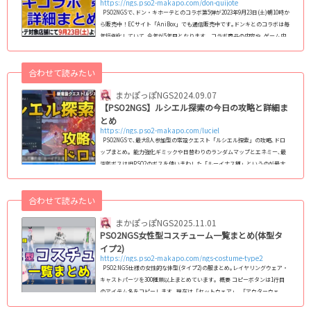
https://ngs.pso2-makapo.com/don-quijote
PSO2NGSで､ドン・キホーテとのコラボ第5弾が2023年9月23日(土)朝10時か
ら販売中！ECサイト「AniBox」でも通信販売中です｡ドンキとのコラボは毎
年恒例化していて､今年が5年目となります｡ コラボ商品の内容や､ゲーム内
で使える特典アイテムの内容をまとめ! PSO2NGS×ドン・キホーテ コラボ
取り扱い店舗 コラボ対象店舗は上記リンク先をご覧ください｡ 販売期間､
合わせて読みたい
販売商品 コラボ商品は2023年9月23日(土) 朝10時より発売｡一部店舗を除く
全国のドン・キホ...
まかぽっぽNGS
2024.09.07
【PSO2NGS】ルシエル探索の今日の攻略と詳細ま
とめ
https://ngs.pso2-makapo.com/luciel
PSO2NGSで､最大8人参加型の常設クエスト「ルシエル探索」の攻略､ドロ
ップまとめ｡ 能力強化ギミックや日替わりのランダムマップとエネミー､最
深部ボスは旧PSO2のボスを使いまわした「ルーイナス種」というのが最大
の特徴｡毎日AM4時にクエストが更新される｡ 今日のルシエル探索：11月19
日(火)今日のルシエル探索 最深部ボス：ルイノ・リンガーダ 主なプレイヤ
合わせて読みたい
ーバフ(能力強化)：一定間隔毎追撃系 トライアル：ギルーヴァ (adsbygoog
le = window.adsbygoogle || ).push({}); 今日のクエスト概要と謎解きパズ
まかぽっぽNGS
2025.11.01
ルギ...
PSO2NGS女性型コスチューム一覧まとめ(体型タ
イプ2)
https://ngs.pso2-makapo.com/ngs-costume-type2
PSO2:NGS仕様の女性的な体型(タイプ2)の服まとめ｡レイヤリングウェア・
キャストパーツを300種類以上まとめています｡ 概要 コピーボタンは1行目
のアイテム名をコピーします｡ 現在は「セットウェア」､「アウターウェ
ア」､「ベースウェア」､「インナーウェア」､「キャストパーツ」に対応｡