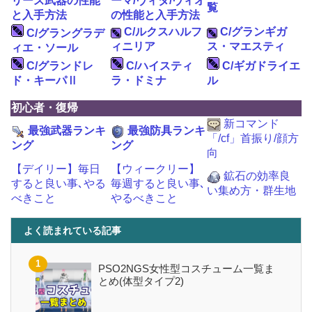
リーズ武器の性能
ーマ/ヴィダ/ヴィオ
覧
と入手方法
の性能と入手方法
C/ルクスハルフ
C/グランギガ
C/グラングラデ
ィニリア
ス・マエスティ
ィエ・ソール
C/グランドレ
C/ハイスティ
C/ギガドライエ
ド・キーパⅡ
ラ・ドミナ
ル
初心者・復帰
新コマンド
最強武器ランキ
最強防具ランキ
「/cf」首振り/顔方
ング
ング
向
【デイリー】毎日
【ウィークリー】
鉱石の効率良
すると良い事､やる
毎週すると良い事､
い集め方・群生地
べきこと
やるべきこと
よく読まれている記事
PSO2NGS女性型コスチューム一覧ま
とめ(体型タイプ2)