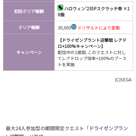
ハロウィン’23SPスクラッチ券 ×1
初回クリア報酬
0個
クリア報酬
30,000
※リザルトにより変動
【ドライゼンプラント迎撃戦 レアド
ロ+100%キャンペーン】
キャンペーン
配信中の1週間､このクエストに対し
てレアドロップ倍率+100%のブース
トを実施
(C)SEGA
最大24人参加型の期間限定クエスト「
ドライゼンプラン