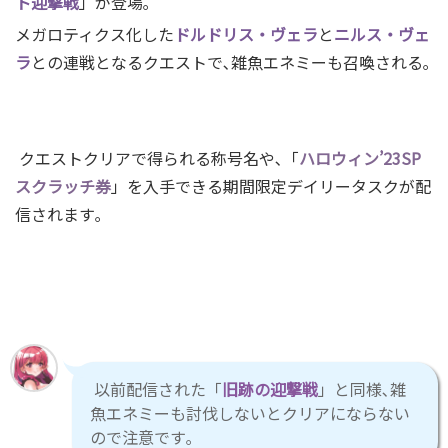
ト迎撃戦
」が登場｡
メガロティクス化した
ドルドリス・ヴェラ
と
ニルス・ヴェ
ラ
との連戦となるクエストで､雑魚エネミーも召喚される｡
クエストクリアで得られる称号名や､「
ハロウィン’23SP
スクラッチ券
」を入手できる期間限定デイリータスクが配
信されます｡
以前配信された「
旧跡の迎撃戦
」と同様､雑
魚エネミーも討伐しないとクリアにならない
ので注意です｡