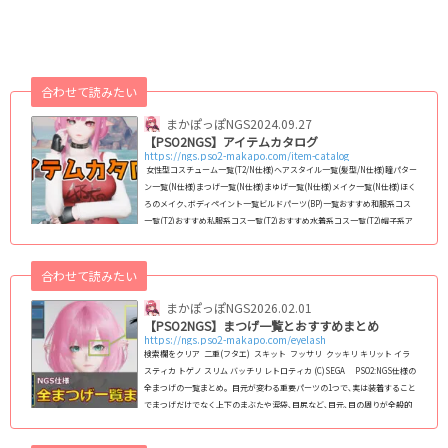
合わせて読みたい
まかぽっぽNGS
2024.09.27
【PSO2NGS】アイテムカタログ
https://ngs.pso2-makapo.com/item-catalog
女性型コスチューム一覧(T2/N仕様)ヘアスタイル一覧(髪型/N仕様)瞳パター
ン一覧(N仕様)まつげ一覧(N仕様)まゆげ一覧(N仕様)メイク一覧(N仕様)ほく
ろのメイク､ボディペイント一覧ビルドパーツ(BP)一覧おすすめ和服系コス
一覧(T2)おすすめ私服系コス一覧(T2)おすすめ水着系コス一覧(T2)帽子系ア
クセサリー一覧おすすめ和風アクセサリー一覧エクステ系アクセサリー一覧
靴系アクセサリー一覧二重まぶた､アイラッシュ系アクセ一覧武器迷彩一覧
バイタルゲージデザイン一覧【旧PSO2】女性コス・レイヤリングウェア一
合わせて読みたい
覧リボン(頭部)系ア...
まかぽっぽNGS
2026.02.01
【PSO2NGS】まつげ一覧とおすすめまとめ
https://ngs.pso2-makapo.com/eyelash
検索欄をクリア 二重(フタエ) スキット フッサリ クッキリ キリット イラ
スティカ トゲノ スリム バッチリ レトロティカ (C)SEGA PSO2:NGS仕様の
全まつげの一覧まとめ｡ 目元が変わる重要パーツの1つで､実は装着すること
でまつげだけでなく上下のまぶたや涙袋､目尻など､目元､目の周りが全般的
に変化します｡ NGS仕様のフェイスパターン(スキットなど)で使えるまつげ
を2024年8月11日現在､全145種類全て掲載｡種族や性別を問わずに使えま