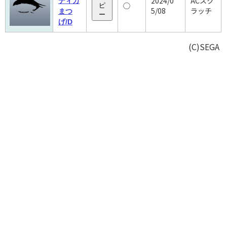
2024/0
ACスク
ティカ
◯
ピ
5/08
ラッチ
まつ
ー
げ/D
(C)SEGA