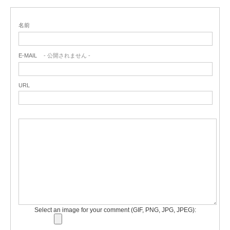
名前
E-MAIL
- 公開されません -
URL
Select an image for your comment (GIF, PNG, JPG, JPEG):