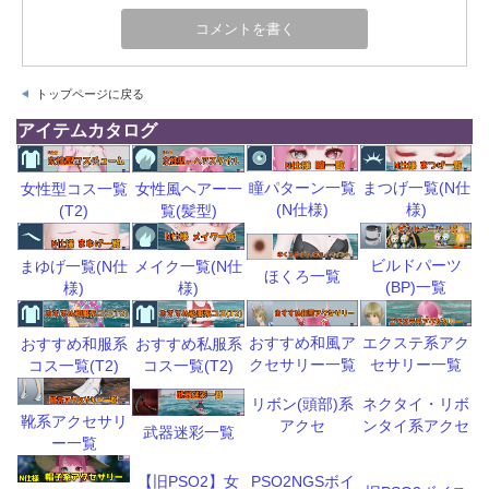
トップページに戻る
アイテムカタログ
瞳パターン一覧
まつげ一覧(N仕
女性型コス一覧
女性風ヘアー一
(N仕様)
様)
(T2)
覧(髪型)
ビルドパーツ
まゆげ一覧(N仕
メイク一覧(N仕
ほくろ一覧
(BP)一覧
様)
様)
おすすめ和風ア
エクステ系アク
おすすめ和服系
おすすめ私服系
クセサリー一覧
セサリー一覧
コス一覧(T2)
コス一覧(T2)
リボン(頭部)系
ネクタイ・リボ
靴系アクセサリ
アクセ
ンタイ系アクセ
武器迷彩一覧
ー一覧
【旧PSO2】女
PSO2NGSボイ