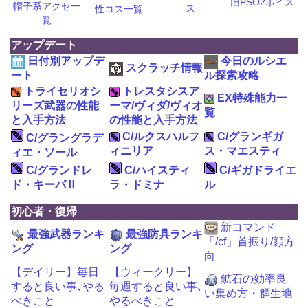
旧PSO2ボイス
帽子系アクセ一
ス
性コス一覧
覧
アップデート
日付別アップデ
今日のルシエ
スクラッチ情報
ート
ル探索攻略
トライセリオシ
トレスタシスア
EX特殊能力一
リーズ武器の性能
ーマ/ヴィダ/ヴィオ
覧
と入手方法
の性能と入手方法
C/ルクスハルフ
C/グランギガ
C/グラングラデ
ィニリア
ス・マエスティ
ィエ・ソール
C/グランドレ
C/ハイスティ
C/ギガドライエ
ド・キーパⅡ
ラ・ドミナ
ル
初心者・復帰
新コマンド
最強武器ランキ
最強防具ランキ
「/cf」首振り/顔方
ング
ング
向
【デイリー】毎日
【ウィークリー】
鉱石の効率良
すると良い事､やる
毎週すると良い事､
い集め方・群生地
べきこと
やるべきこと