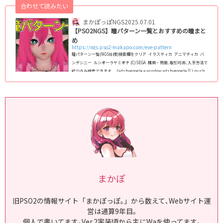
す｡ (adsb...
合わせて読みたい
まかぽっぽNGS
2025.07.01
【PSO2NGS】瞳パターン一覧とおすすめの瞳まと
め
https://ngs.pso2-makapo.com/eye-pattern
瞳パターン一覧(NGS仕様)検索欄をクリア イラスティカ アニマティカ バ
ンデシニー ルシオーラヤミオチ (C)SEGA 種類・特徴､取引可否､入手方法で
絞り込み検索できます｡ (adsbygoogle = window.adsbygoogle || ).push
({}); PSO2:NGS仕様の全瞳パターンのまとめ｡NGS仕様のフェイスパターン
(スキットなど)で､男女/人型/キャスト共通で使える瞳を全て掲載｡ 2024年最
新版で､1月1日現在､全124種類実装｡顔の中では瞳が変わる最重要パーツなの
で､変えることで顔全体の印象がガラっと変わりま...
まかぽ
旧PSO2の情報サイト「まかぽっぽ｡」から数えて､Webサイト運
営は通算9年目｡
個人で書いてます｡Ver.2実装頃から主にWaを使ってます｡