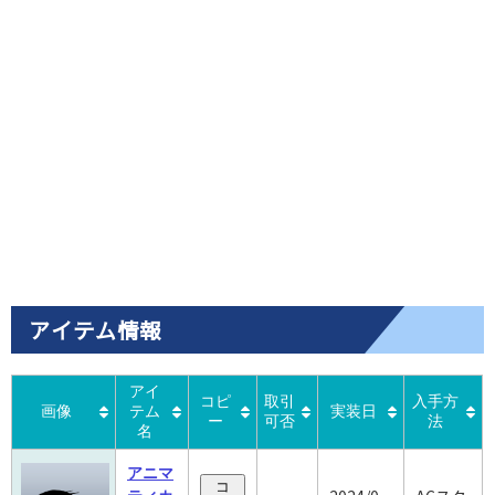
アイテム情報
アイ
コピ
取引
入手方
画像
テム
実装日
ー
可否
法
名
アニマ
コ