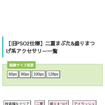
【旧PSO2仕様】二重まぶた&盛りまつ
げ系アクセサリー一覧
画像サイズ変更
60px
80px
100px
128px
検索欄をクリア
二重
盛りまつげ
アイラッシュ