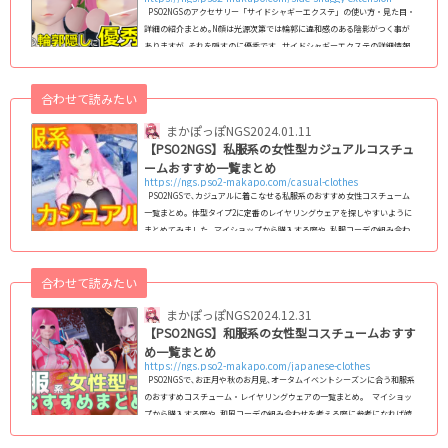
PSO2NGSのアクセサリー「サイドシャギーエクステ」の使い方・見た目・
詳細の紹介まとめ｡N顔は光源次第では輪郭に違和感のある陰影がつく事が
ありますが､それを隠すのに優秀です｡ サイドシャギーエクステの詳細情報
画像アイテム名アクセサリー(頭部)サイドシャギーエクステコスト3アタッ
チ位置◯変更可能カラー◯カラー1の変更×カラー2の変更入手ACスクラッ
合わせて読みたい
チ「フローズンワールド'22」マイショップ取引可能(C)SEGA (adsbygoo
gle = window.adsbygoogle || ).push({});サイドシャギー...
まかぽっぽNGS
2024.01.11
【PSO2NGS】私服系の女性型カジュアルコスチュ
ームおすすめ一覧まとめ
https://ngs.pso2-makapo.com/casual-clothes
PSO2NGSで､カジュアルに着こなせる私服系のおすすめ女性コスチューム
一覧まとめ。体型タイプ2に定番のレイヤリングウェアを探しやすいように
まとめてみました｡ マイショップから購入する際や､私服コーデの組み合わ
せを考える際に参考になれば嬉しいです。※SGスクラッチ品など､一部取引
不可 旧PSO2仕様の私服系コスチュームについては､以下の記事をご覧くだ
合わせて読みたい
さい｡ 【NGS仕様】私服系カジュアルコスチュームおすすめ一覧表※表を横
にスクロールできます｡検索欄をクリア パーカー Tシャツ (C)SEGA &n...
まかぽっぽNGS
2024.12.31
【PSO2NGS】和服系の女性型コスチュームおすす
め一覧まとめ
https://ngs.pso2-makapo.com/japanese-clothes
PSO2NGSで､お正月や秋のお月見､オータムイベントシーズンに合う和服系
のおすすめコスチューム・レイヤリングウェアの一覧まとめ。 マイショッ
プから購入する際や､和風コーデの組み合わせを考える際に参考になれば嬉
しいです。 なお､旧PSO2仕様の和服系コスチュームについては､以下の記事
をご覧ください｡ 【PSO2NGS仕様】和服コスチュームおすすめ一覧早見表検