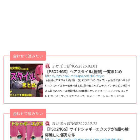
合わせて読みたい
まかぽっぽNGS
2026.02.01
【PSO2NGS】ヘアスタイル(髪型) 一覧まとめ
https://ngs.pso2-makapo.com/hairstyle
女性風ヘアスタイル(髪型) 一覧 PSO2NGSの､タイプ2・女性型に合わせやす
いヘアスタイルを一覧表でまとめ｡髪の長さやポニテ､ツインテなどで検索で
きる絞り込みツール機能付き｡ 検索欄をクリア ショート ミディアム ロング
以上 スーパーロング ボブ ツインテール ポニーテール キャスト (C)SEG
A クリックプレビュー画像のカラー設定(C)SEGA ヘアカラーやパーツカ
ラー設定については､諸々の都合により予告なく変更する可能性がありま
す｡ &n...
合わせて読みたい
まかぽっぽNGS
2022.12.25
【PSO2NGS】サイドシャギーエクステがN顔の輪
郭隠しに優秀な件
https://ngs.pso2-makapo.com/side-shaggy-extension