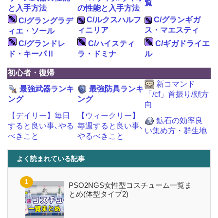
覧
と入手方法
の性能と入手方法
C/ルクスハルフ
C/グランギガ
C/グラングラデ
ィニリア
ス・マエスティ
ィエ・ソール
C/グランドレ
C/ハイスティ
C/ギガドライエ
ド・キーパⅡ
ラ・ドミナ
ル
初心者・復帰
新コマンド
最強武器ランキ
最強防具ランキ
「/cf」首振り/顔方
ング
ング
向
【デイリー】毎日
【ウィークリー】
鉱石の効率良
すると良い事､やる
毎週すると良い事､
い集め方・群生地
べきこと
やるべきこと
よく読まれている記事
PSO2NGS女性型コスチューム一覧ま
とめ(体型タイプ2)