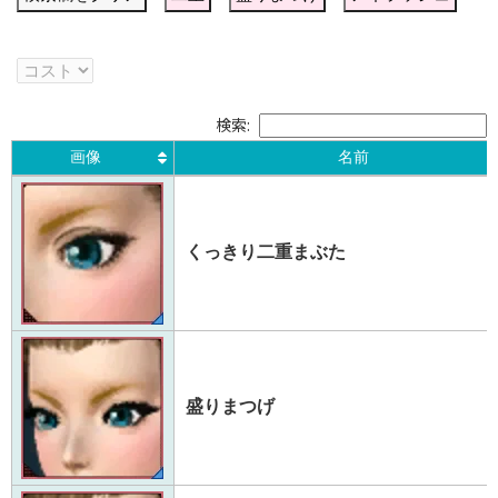
検索:
画像
名前
画像
名前
くっきり二重まぶた
盛りまつげ