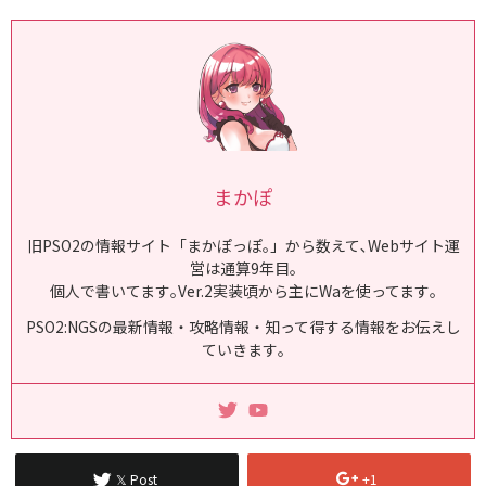
索欄をクリア (C)SEGA (adsbygoogle = window.adsbygoogle || ).pus
h({});【NGS仕様...
まかぽ
旧PSO2の情報サイト「まかぽっぽ｡」から数えて､Webサイト運
営は通算9年目｡
個人で書いてます｡Ver.2実装頃から主にWaを使ってます｡
PSO2:NGSの最新情報・攻略情報・知って得する情報をお伝えし
ていきます｡
𝕏 Post
+1