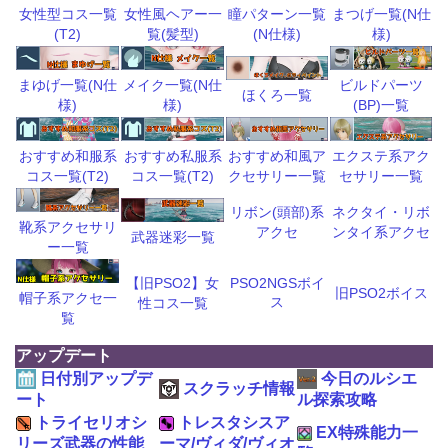
瞳パターン一覧
まつげ一覧(N仕
女性型コス一覧
女性風ヘアー一
(N仕様)
様)
(T2)
覧(髪型)
ビルドパーツ
まゆげ一覧(N仕
メイク一覧(N仕
ほくろ一覧
(BP)一覧
様)
様)
おすすめ和風ア
エクステ系アク
おすすめ和服系
おすすめ私服系
クセサリー一覧
セサリー一覧
コス一覧(T2)
コス一覧(T2)
リボン(頭部)系
ネクタイ・リボ
靴系アクセサリ
アクセ
ンタイ系アクセ
武器迷彩一覧
ー一覧
【旧PSO2】女
PSO2NGSボイ
旧PSO2ボイス
帽子系アクセ一
ス
性コス一覧
覧
アップデート
日付別アップデ
今日のルシエ
スクラッチ情報
ート
ル探索攻略
トライセリオシ
トレスタシスア
EX特殊能力一
リーズ武器の性能
ーマ/ヴィダ/ヴィオ