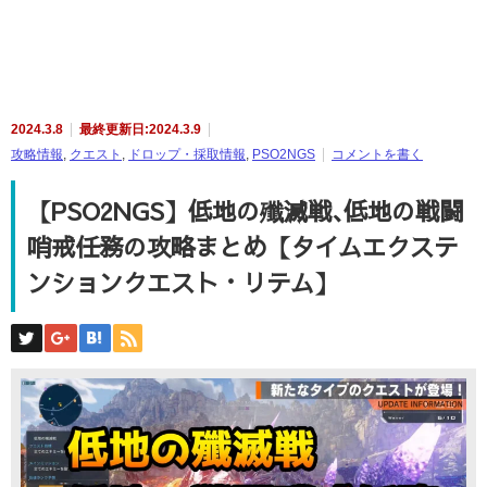
2024.3.8
最終更新日:2024.3.9
攻略情報
,
クエスト
,
ドロップ・採取情報
,
PSO2NGS
コメントを書く
【PSO2NGS】低地の殲滅戦､低地の戦闘
哨戒任務の攻略まとめ【タイムエクステ
ンションクエスト・リテム】