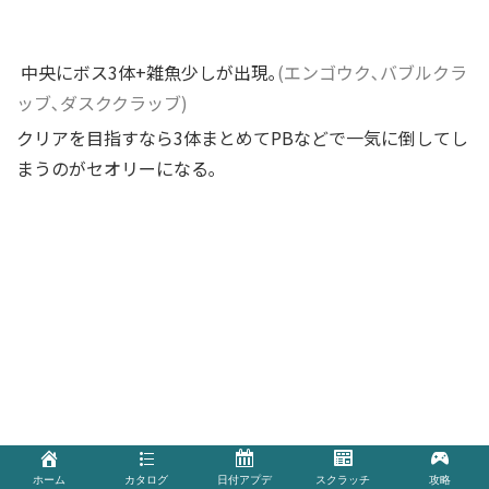
中央にボス3体+雑魚少しが出現｡
(エンゴウク､バブルクラ
ッブ､ダスククラッブ)
クリアを目指すなら3体まとめてPBなどで一気に倒してし
まうのがセオリーになる｡
ホーム
カタログ
日付アプデ
スクラッチ
攻略