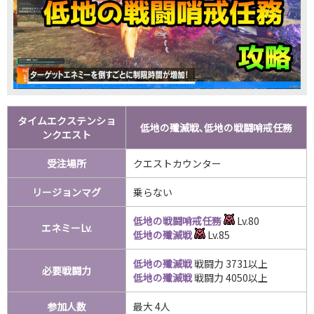
タイムエクステンショ
低地の殲滅戦､低地の戦闘哨戒任務
ンクエスト
受注場所
クエストカウンター
リージョンマグ
乗らない
低地の戦闘哨戒任務
Lv.80
エネミーLv.
低地の殲滅戦
Lv.85
低地の殲滅戦
戦闘力 3731以上
必要戦闘力
低地の殲滅戦
戦闘力 4050以上
参加人数
最大 4人