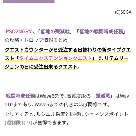
(C)SEGA
PSO2NGS
で､「
低地の殲
滅戦
」「
低地の戦闘哨戒任務
」
の攻略・ドロップ情報まとめ｡
クエストカウンターから受注する日替わりの新タイプクエ
スト「
タイムエクステンションクエスト
」で､リテムリー
ジョンの日に受注出来るクエスト
｡
戦闘哨戒任務
はWave6まで､高難度版の「
殲滅戦
」はWav
e10まであり､Wave6までの内容はほぼ同様です｡
クリアすると､ルシエル探索と同様にジェネシスポイント
(週制限有り)
が獲得できます｡