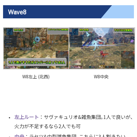
Wave8
W8左上 (北西)
W8中央
左上ルート
：サヴァキュリオ&雑魚集団｡1人で良いが､
火力が不足するなら2人でも可
中央
：ラセツ&中型雑魚集団｡こちらに3人割きたい｡