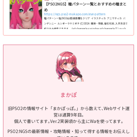
【PSO2NGS】瞳パターン一覧とおすすめの瞳まと
め
https://ngs.pso2-makapo.com/eye-pattern
瞳パターン一覧(NGS仕様)検索欄をクリア イラスティカ アニマティカ バ
ンデシニー ルシオーラヤミオチ (C)SEGA 種類・特徴､取引可否､入手方法で
絞り込み検索できます｡ (adsbygoogle = window.adsbygoogle || ).push
({}); PSO2:NGS仕様の全瞳パターンのまとめ｡NGS仕様のフェイスパターン
(スキットなど)で､男女/人型/キャスト共通で使える瞳を全て掲載｡ 2024年最
新版で､1月1日現在､全124種類実装｡顔の中では瞳が変わる最重要パーツなの
で､変えることで顔全体の印象がガラっと変わりま...
まかぽ
旧PSO2の情報サイト「まかぽっぽ｡」から数えて､Webサイト運
営は通算9年目｡
個人で書いてます｡Ver.2実装頃から主にWaを使ってます｡
PSO2:NGSの最新情報・攻略情報・知って得する情報をお伝えし