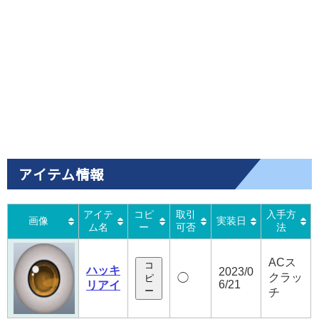
アイテム情報
アイテ
コピ
取引
入手方
画像
実装日
ム名
ー
可否
法
ACス
コ
ハッキ
2023/0
クラッ
◯
ピ
6/21
リアイ
ー
チ