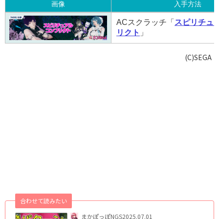
画像
入手方法
画像
入手方法
ACスクラッチ「
スピリチュ
リクト
」
(C)SEGA
合わせて読みたい
まかぽっぽNGS
2025.07.01