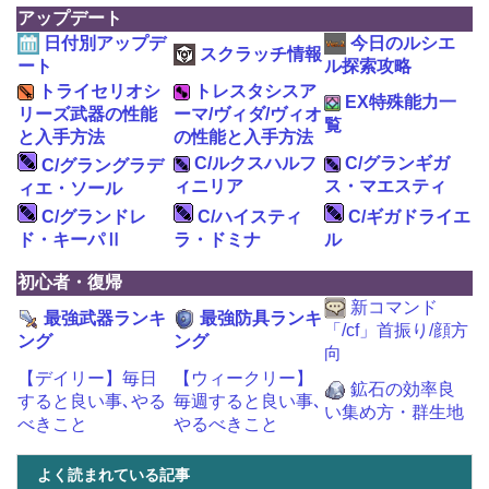
アップデート
日付別アップデ
今日のルシエ
スクラッチ情報
ート
ル探索攻略
トライセリオシ
トレスタシスア
EX特殊能力一
リーズ武器の性能
ーマ/ヴィダ/ヴィオ
覧
と入手方法
の性能と入手方法
C/ルクスハルフ
C/グランギガ
C/グラングラデ
ィニリア
ス・マエスティ
ィエ・ソール
C/グランドレ
C/ハイスティ
C/ギガドライエ
ド・キーパⅡ
ラ・ドミナ
ル
初心者・復帰
新コマンド
最強武器ランキ
最強防具ランキ
「/cf」首振り/顔方
ング
ング
向
【デイリー】毎日
【ウィークリー】
鉱石の効率良
すると良い事､やる
毎週すると良い事､
い集め方・群生地
べきこと
やるべきこと
よく読まれている記事