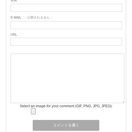
E-MAIL
- 公開されません -
URL
Select an image for your comment (GIF, PNG, JPG, JPEG):