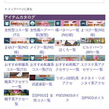
トップページに戻る
アイテムカタログ
瞳パターン一覧
まつげ一覧(N仕
女性型コス一覧
女性風ヘアー一
(N仕様)
様)
(T2)
覧(髪型)
ビルドパーツ
まゆげ一覧(N仕
メイク一覧(N仕
ほくろ一覧
(BP)一覧
様)
様)
おすすめ和風ア
エクステ系アク
おすすめ和服系
おすすめ私服系
クセサリー一覧
セサリー一覧
コス一覧(T2)
コス一覧(T2)
リボン(頭部)系
ネクタイ・リボ
靴系アクセサリ
アクセ
ンタイ系アクセ
武器迷彩一覧
ー一覧
【旧PSO2】女
PSO2NGSボイ
旧PSO2ボイス
帽子系アクセ一
ス
性コス一覧
覧