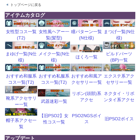
トップページに戻る
アイテムカタログ
瞳パターン一覧
まつげ一覧(N仕
女性型コス一覧
女性風ヘアー一
(N仕様)
様)
(T2)
覧(髪型)
ビルドパーツ
まゆげ一覧(N仕
メイク一覧(N仕
ほくろ一覧
(BP)一覧
様)
様)
おすすめ和風ア
エクステ系アク
おすすめ和服系
おすすめ私服系
クセサリー一覧
セサリー一覧
コス一覧(T2)
コス一覧(T2)
リボン(頭部)系
ネクタイ・リボ
靴系アクセサリ
アクセ
ンタイ系アクセ
武器迷彩一覧
ー一覧
【旧PSO2】女
PSO2NGSボイ
旧PSO2ボイス
帽子系アクセ一
ス
性コス一覧
覧
アップデート