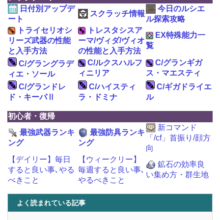
日付別アップデ
今日のルシエ
スクラッチ情報
ート
ル探索攻略
トライセリオシ
トレスタシスア
EX特殊能力一
リーズ武器の性能
ーマ/ヴィダ/ヴィオ
覧
と入手方法
の性能と入手方法
C/ルクスハルフ
C/グランギガ
C/グラングラデ
ィニリア
ス・マエスティ
ィエ・ソール
C/グランドレ
C/ハイスティ
C/ギガドライエ
ド・キーパⅡ
ラ・ドミナ
ル
初心者・復帰
新コマンド
最強武器ランキ
最強防具ランキ
「/cf」首振り/顔方
ング
ング
向
【デイリー】毎日
【ウィークリー】
鉱石の効率良
すると良い事､やる
毎週すると良い事､
い集め方・群生地
べきこと
やるべきこと
よく読まれている記事