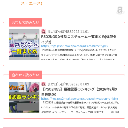
ス・エース)
合わせて読みたい
まかぽっぽNGS
2025.11.01
PSO2NGS女性型コスチューム一覧まとめ(体型タ
イプ2)
https://ngs.pso2-makapo.com/ngs-costume-type2
PSO2:NGS仕様の女性的な体型(タイプ2)の服まとめ｡レイヤリングウェア・
キャストパーツを300種類以上まとめています｡ 概要 コピーボタンは1行目
のアイテム名をコピーします｡ 現在は「セットウェア」､「アウターウェ
ア」､「ベースウェア」､「インナーウェア」､「キャストパーツ」に対応｡
フルセットウェアへの対応は検討中です｡ コスチューム名をクリックする
合わせて読みたい
と､その衣装の「カラーバリエーション」､「装飾の非表示箇所」､「カラー
変更箇所」が確認できる詳細なページに飛びます｡ (adsbygoogle = windo
まかぽっぽNGS
2026.07.09
w.adsby...
【PSO2NGS】最強武器ランキング【2026年7月9
日最新版】
https://ngs.pso2-makapo.com/strongest-weapon-ranking
PSO2NGSで､最強武器の現環境最新版をランキング形式で一覧まとめ｡詳し
いシミュレート条件は記事の下の方に記載｡ 最強武器ランキング 個人的総
合評価1位 ★15 カイズシリーズ マイショップ取引可能です｡ 2位 LG4
レクシオシリーズ マイショップ取引可能です｡ 3位 ★15 コウゲンセイシ
リーズ 4位 ★14 アル...