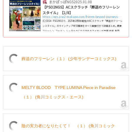
まかぽっぽNGS
2025.01.08
【PSO2NGS】ACスクラッチ「葬送のフリーレン
スタイル」【1/8】
https://ngs.pso2-makapo.com/frieren-beyond-journeys-end-style
(C)SEGA PSO2NGSで、2025年1月8日配信のACスクラッチ「葬送のフリーレ
ンスタイル」のラインナップ全55種類をすべて画像付きで詳細まとめ｡ 概要
フリーレン､フェルン､シュタルクになりきれるアイテムが登場 衣装､髪型､
瞳､ボイスチケット､ボイススタンプなどのアバターアイテム 武器迷彩「＊
フリーレンの杖」「＊フェルンの杖」「＊シュタルクの斧」 トランクカバ
ン､鏡蓮華のブレスレットといった印象的なアクセサリー ビルドパーツ､ポ
ータブルホログラム など 回数ボーナスでは、ロビアク「葬送のフリーレ
ン」が入手可...
葬送のフリーレン（１） (少年サンデーコミックス)
MELTY BLOOD TYPE LUMINA Piece in Paradise
（１） (角川コミックス・エース)
陰の実力者になりたくて！ （１） (角川コミック