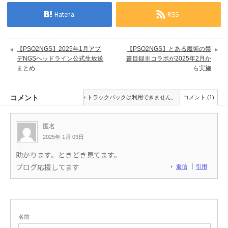
Hatena
RSS
【PSO2NGS】2025年1月アプ
【PSO2NGS】とある魔術の禁
デNGSヘッドライン公式生放送
書目録Ⅲコラボが2025年2月か
まとめ
ら実施
コメント
トラックバックは利用できません。
コメント (1)
匿名
2025年 1月 03日
助かります。ときどき見てます。
ブログ応援してます
返信
引用
名前