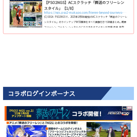
【PSO2NGS】ACスクラッチ「葬送のフリーレン
スタイル」【1/8】
https://ngs.pso2-makapo.com/frieren-beyond-journeys-end-style
(C)SEGA PSO2NGSで、2025年1月8日配信のACスクラッチ「葬送のフリーレ
ンスタイル」のラインナップ全55種類をすべて画像付きで詳細まとめ｡ 概要
フリーレン､フェルン､シュタルクになりきれるアイテムが登場 衣装､髪型､
瞳､ボイスチケット､ボイススタンプなどのアバターアイテム 武器迷彩「＊
フリーレンの杖」「＊フェルンの杖」「＊シュタルクの斧」 トランクカバ
ン､鏡蓮華のブレスレットといった印象的なアクセサリー ビルドパーツ､ポ
ータブルホログラム など 回数ボーナスでは、ロビアク「葬送のフリーレ
ン」が入手可...
コラボログインボーナス