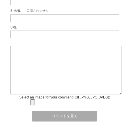
E-MAIL
- 公開されません -
URL
Select an image for your comment (GIF, PNG, JPG, JPEG):